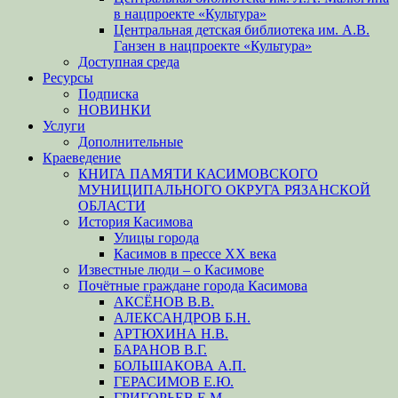
в нацпроекте «Культура»
Центральная детская библиотека им. А.В.
Ганзен в нацпроекте «Культура»
Доступная среда
Ресурсы
Подписка
НОВИНКИ
Услуги
Дополнительные
Краеведение
КНИГА ПАМЯТИ КАСИМОВСКОГО
МУНИЦИПАЛЬНОГО ОКРУГА РЯЗАНСКОЙ
ОБЛАСТИ
История Касимова
Улицы города
Касимов в прессе XX века
Известные люди – о Касимове
Почётные граждане города Касимова
АКСЁНОВ В.В.
АЛЕКСАНДРОВ Б.Н.
АРТЮХИНА Н.В.
БАРАНОВ В.Г.
БОЛЬШАКОВА А.П.
ГЕРАСИМОВ Е.Ю.
ГРИГОРЬЕВ Е.М.