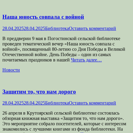
Наша юность совпала с войной
Опубликовано
Автор
28.04.2025
28.04.2025
Библиотека
Оставить комментарий
В преддверии 9 мая в Погостинской сельской библиотеке
проведен тематический вечер «Наша юность совпала с
войной», посвященный 80-летию со Дня Победы в Великой
Отечественной войне. День Победы – один из самых
почитаемых праздников в нашей
Читать далее…
Категории
Новости
Защитим то, что нам дорого
Опубликовано
Автор
28.04.2025
28.04.2025
Библиотека
Оставить комментарий
26 апреля в Крутоярской сельской библиотеке состоялась
обзорная книжная выставка «Защитим то, что нам дорого».
Это мероприятие собрало посетителей, которые с интересом
знакомились с лучшими книгами из фонда библиотеки. На