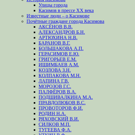
Улицы города
Касимов в прессе XX века
Известные люди – о Касимове
Почётные граждане города Касимова
АКСЁНОВ В.В.
АЛЕКСАНДРОВ Б.Н.
АРТЮХИНА Н.В.
БАРАНОВ В.Г.
БОЛЬШАКОВА А.П.
ГЕРАСИМОВ Е.Ю.
ГРИГОРЬЕВ Е.М.
ИШИМБАЕВ А.М.
КОЗЛОВА З.Н.
КОЛПАКОВА М.Н.
ЛАПИНА Г.В.
МОРОЗОВ Г.С.
ПАЛФЁРОВ В.А.
ПОДШИВАЛКИНА М.А.
ПРАВДОЛЮБОВ В.С.
ПРОВОТОРОВ Ф.И.
РОДИН Н.А.
РЯХОВСКИЙ В.И.
СИЛКОВ М.П.
ТУГЕЕВА Ф.А.