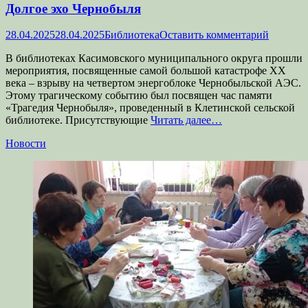
Долгое эхо Чернобыля
Опубликовано
Автор
28.04.2025
28.04.2025
Библиотека
Оставить комментарий
В библиотеках Касимовского муниципального округа прошли
мероприятия, посвященные самой большой катастрофе XX
века – взрыву на четвертом энергоблоке Чернобыльской АЭС.
Этому трагическому событию был посвящен час памяти
«Трагедия Чернобыля», проведенный в Клетинской сельской
библиотеке. Присутствующие
Читать далее…
Категории
Новости