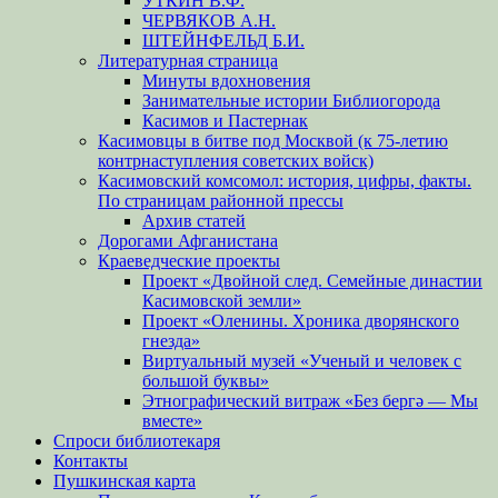
УТКИН В.Ф.
ЧЕРВЯКОВ А.Н.
ШТЕЙНФЕЛЬД Б.И.
Литературная страница
Минуты вдохновения
Занимательные истории Библиогорода
Касимов и Пастернак
Касимовцы в битве под Москвой (к 75-летию
контрнаступления советских войск)
Касимовский комсомол: история, цифры, факты.
По страницам районной прессы
Архив статей
Дорогами Афганистана
Краеведческие проекты
Проект «Двойной след. Семейные династии
Касимовской земли»
Проект «Оленины. Хроника дворянского
гнезда»
Виртуальный музей «Ученый и человек с
большой буквы»
Этнографический витраж «Без бергə — Мы
вместе»
Спроси библиотекаря
Контакты
Пушкинская карта