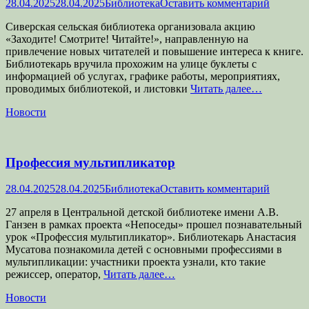
Опубликовано
Автор
28.04.2025
28.04.2025
Библиотека
Оставить комментарий
Сиверская сельская библиотека организовала акцию
«Заходите! Смотрите! Читайте!», направленную на
привлечение новых читателей и повышение интереса к книге.
Библиотекарь вручила прохожим на улице буклеты с
информацией об услугах, графике работы, мероприятиях,
проводимых библиотекой, и листовки
Читать далее…
Категории
Новости
Профессия мультипликатор
Опубликовано
Автор
28.04.2025
28.04.2025
Библиотека
Оставить комментарий
27 апреля в Центральной детской библиотеке имени А.В.
Ганзен в рамках проекта «Непоседы» прошел познавательный
урок «Профессия мультипликатор». Библиотекарь Анастасия
Мусатова познакомила детей с основными профессиями в
мультипликации: участники проекта узнали, кто такие
режиссер, оператор,
Читать далее…
Категории
Новости