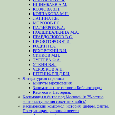
ИШИМБАЕВ А.М.
КОЗЛОВА З.Н.
КОЛПАКОВА М.Н.
ЛАПИНА Г.В.
МОРОЗОВ Г.С.
ПАЛФЁРОВ В.А.
ПОДШИВАЛКИНА М.А.
ПРАВДОЛЮБОВ В.С.
ПРОВОТОРОВ Ф.И.
РОДИН Н.А.
РЯХОВСКИЙ В.И.
СИЛКОВ М.П.
ТУГЕЕВА Ф.А.
УТКИН В.Ф.
ЧЕРВЯКОВ А.Н.
ШТЕЙНФЕЛЬД Б.И.
Литературная страница
Минуты вдохновения
Занимательные истории Библиогорода
Касимов и Пастернак
Касимовцы в битве под Москвой (к 75-летию
контрнаступления советских войск)
Касимовский комсомол: история, цифры, факты.
По страницам районной прессы