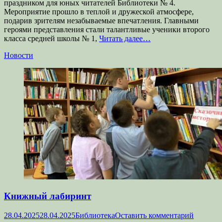
праздником для юных читателей Библиотеки № 4.
Мероприятие прошло в теплой и дружеской атмосфере,
подарив зрителям незабываемые впечатления. Главными
героями представления стали талантливые ученики второго
класса средней школы № 1,
Читать далее…
Категории
Новости
Книжный лабиринт
Опубликовано
Автор
28.04.2025
28.04.2025
Библиотека
Оставить комментарий