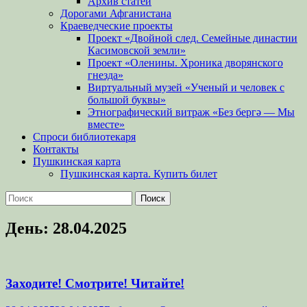
Архив статей
Дорогами Афганистана
Краеведческие проекты
Проект «Двойной след. Семейные династии
Касимовской земли»
Проект «Оленины. Хроника дворянского
гнезда»
Виртуальный музей «Ученый и человек с
большой буквы»
Этнографический витраж «Без бергə — Мы
вместе»
Спроси библиотекаря
Контакты
Пушкинская карта
Пушкинская карта. Купить билет
Поиск
Найти:
День:
28.04.2025
Заходите! Смотрите! Читайте!