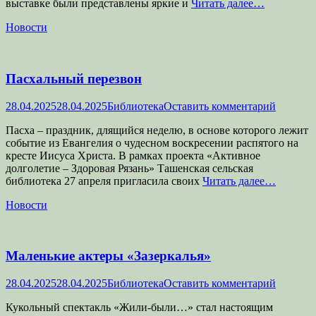
выставке были представлены яркие и
Читать далее…
Категории
Новости
Пасхальный перезвон
Опубликовано
Автор
28.04.2025
28.04.2025
Библиотека
Оставить комментарий
Пасха – праздник, длящийся неделю, в основе которого лежит
событие из Евангелия о чудесном воскресении распятого на
кресте Иисуса Христа. В рамках проекта «Активное
долголетие – Здоровая Рязань» Ташенская сельская
библиотека 27 апреля пригласила своих
Читать далее…
Категории
Новости
Маленькие актеры «Зазеркалья»
Опубликовано
Автор
28.04.2025
28.04.2025
Библиотека
Оставить комментарий
Кукольный спектакль «Жили-были…» стал настоящим