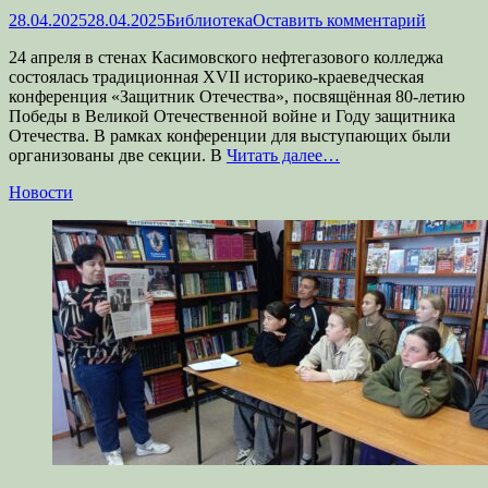
Опубликовано
Автор
28.04.2025
28.04.2025
Библиотека
Оставить комментарий
24 апреля в стенах Касимовского нефтегазового колледжа
состоялась традиционная XVII историко-краеведческая
конференция «Защитник Отечества», посвящённая 80-летию
Победы в Великой Отечественной войне и Году защитника
Отечества. В рамках конференции для выступающих были
организованы две секции. В
Читать далее…
Категории
Новости