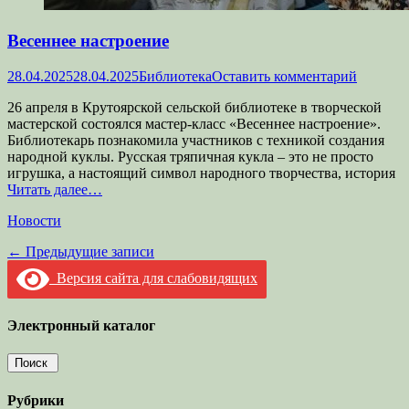
Весеннее настроение
Опубликовано
Автор
28.04.2025
28.04.2025
Библиотека
Оставить комментарий
26 апреля в Крутоярской сельской библиотеке в творческой
мастерской состоялся мастер-класс «Весеннее настроение».
Библиотекарь познакомила участников с техникой создания
народной куклы. Русская тряпичная кукла – это не просто
игрушка, а настоящий символ народного творчества, история
Читать далее…
Категории
Новости
Навигация
←
Предыдущие записи
по
Версия сайта для слабовидящих
записям
Электронный каталог
Рубрики