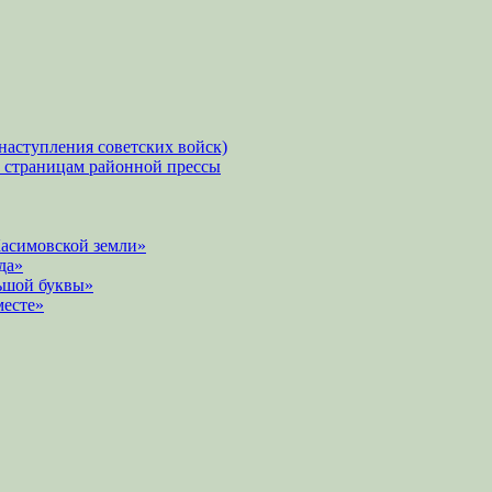
наступления советских войск)
о страницам районной прессы
Касимовской земли»
да»
ьшой буквы»
месте»