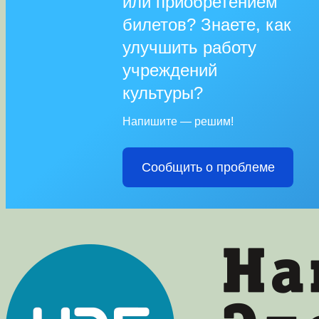
или приобретением
билетов? Знаете, как
улучшить работу
учреждений
культуры?
Напишите — решим!
Сообщить о проблеме