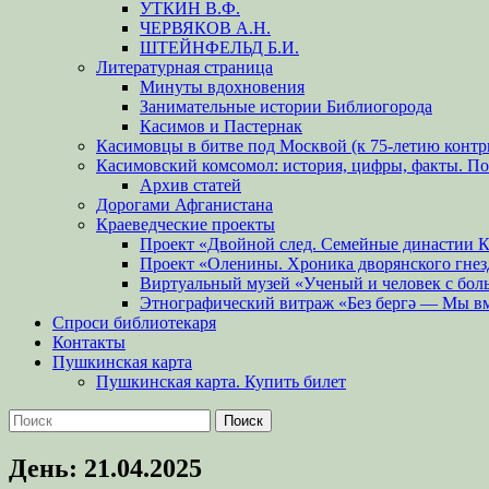
УТКИН В.Ф.
ЧЕРВЯКОВ А.Н.
ШТЕЙНФЕЛЬД Б.И.
Литературная страница
Минуты вдохновения
Занимательные истории Библиогорода
Касимов и Пастернак
Касимовцы в битве под Москвой (к 75-летию контр
Касимовский комсомол: история, цифры, факты. П
Архив статей
Дорогами Афганистана
Краеведческие проекты
Проект «Двойной след. Семейные династии 
Проект «Оленины. Хроника дворянского гнез
Виртуальный музей «Ученый и человек с бол
Этнографический витраж «Без бергə — Мы в
Спроси библиотекаря
Контакты
Пушкинская карта
Пушкинская карта. Купить билет
Поиск
Найти:
День:
21.04.2025