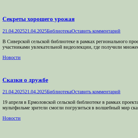
Секреты хорошего урожая
Опубликовано
Автор
21.04.2025
21.04.2025
Библиотека
Оставить комментарий
В Сиверской сельской библиотеке в рамках регионального прое
участниками увлекательной видеолекции, где получили множе
Категории
Новости
Сказки о дружбе
Опубликовано
Автор
21.04.2025
21.04.2025
Библиотека
Оставить комментарий
19 апреля в Ермоловской сельской библиотеке в рамках проек
мультфильме зрители смогли погрузиться в волшебный мир ска
Категории
Новости