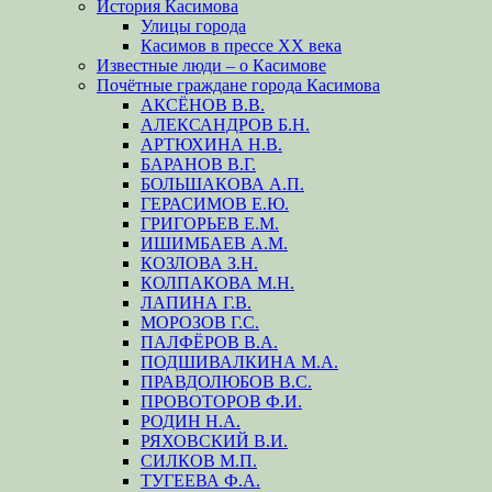
История Касимова
Улицы города
Касимов в прессе XX века
Известные люди – о Касимове
Почётные граждане города Касимова
АКСЁНОВ В.В.
АЛЕКСАНДРОВ Б.Н.
АРТЮХИНА Н.В.
БАРАНОВ В.Г.
БОЛЬШАКОВА А.П.
ГЕРАСИМОВ Е.Ю.
ГРИГОРЬЕВ Е.М.
ИШИМБАЕВ А.М.
КОЗЛОВА З.Н.
КОЛПАКОВА М.Н.
ЛАПИНА Г.В.
МОРОЗОВ Г.С.
ПАЛФЁРОВ В.А.
ПОДШИВАЛКИНА М.А.
ПРАВДОЛЮБОВ В.С.
ПРОВОТОРОВ Ф.И.
РОДИН Н.А.
РЯХОВСКИЙ В.И.
СИЛКОВ М.П.
ТУГЕЕВА Ф.А.