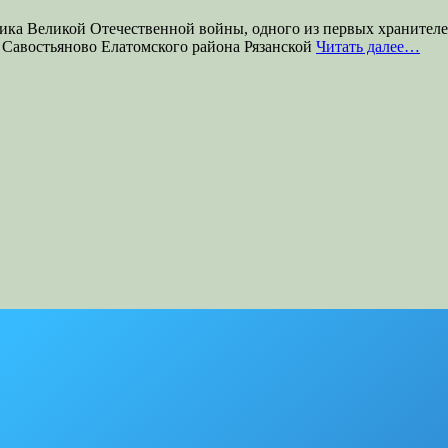
ника Великой Отечественной войны, одного из первых хранител
е Савостьяново Елатомского района Рязанской
Читать далее…