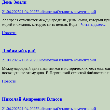
День Земли
Опубликовано
Автор
21.04.2025
21.04.2025
Библиотека
Оставить комментарий
22 апреля отмечается международный День Земли, который при
морей и океанов, которую пить нельзя. Вода –
Читать далее…
Категории
Новости
Любимый край
Опубликовано
Автор
21.04.2025
21.04.2025
Библиотека
Оставить комментарий
Международный день памятников и исторических мест ежегодно
посвященные этому дню. В Первинской сельской библиотеке п
Категории
Новости
Николай Андреевич Власов
Опубликовано
Автор
21.04.2025
21.04.2025
Библиотека
Оставить комментарий