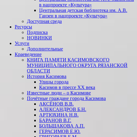
в нацпроекте «Культура»
Центральная детская библиотека им. А.В.
Ганзен в нацпроекте «Культура»
Доступная среда
Ресурсы
Подписка
НОВИНКИ
Услуги
Дополнительные
Краеведение
КНИГА ПАМЯТИ КАСИМОВСКОГО
МУНИЦИПАЛЬНОГО ОКРУГА РЯЗАНСКОЙ
ОБЛАСТИ
История Касимова
Улицы города
Касимов в прессе XX века
Известные люди – о Касимове
Почётные граждане города Касимова
АКСЁНОВ В.В.
АЛЕКСАНДРОВ Б.Н.
АРТЮХИНА Н.В.
БАРАНОВ В.Г.
БОЛЬШАКОВА А.П.
ГЕРАСИМОВ Е.Ю.
ГРИГОРЬЕВ Е.М.