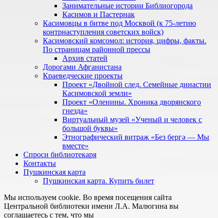
Занимательные истории Библиогорода
Касимов и Пастернак
Касимовцы в битве под Москвой (к 75-летию
контрнаступления советских войск)
Касимовский комсомол: история, цифры, факты.
По страницам районной прессы
Архив статей
Дорогами Афганистана
Краеведческие проекты
Проект «Двойной след. Семейные династии
Касимовской земли»
Проект «Оленины. Хроника дворянского
гнезда»
Виртуальный музей «Ученый и человек с
большой буквы»
Этнографический витраж «Без бергə — Мы
вместе»
Спроси библиотекаря
Контакты
Пушкинская карта
Пушкинская карта. Купить билет
Мы используем cookie. Во время посещения сайта
Центральной библиотеки имени Л.А. Малюгина вы
соглашаетесь с тем, что мы