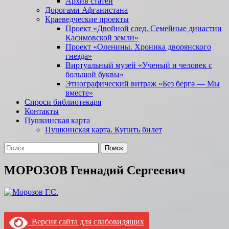
Архив статей
Дорогами Афганистана
Краеведческие проекты
Проект «Двойной след. Семейные династии
Касимовской земли»
Проект «Оленины. Хроника дворянского
гнезда»
Виртуальный музей «Ученый и человек с
большой буквы»
Этнографический витраж «Без бергə — Мы
вместе»
Спроси библиотекаря
Контакты
Пушкинская карта
Пушкинская карта. Купить билет
Поиск
Найти:
МОРОЗОВ Геннадий Сергеевич
Версия сайта для слабовидящих