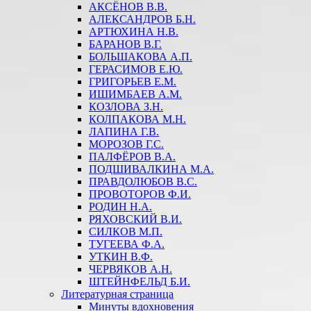
АКСЁНОВ В.В.
АЛЕКСАНДРОВ Б.Н.
АРТЮХИНА Н.В.
БАРАНОВ В.Г.
БОЛЬШАКОВА А.П.
ГЕРАСИМОВ Е.Ю.
ГРИГОРЬЕВ Е.М.
ИШИМБАЕВ А.М.
КОЗЛОВА З.Н.
КОЛПАКОВА М.Н.
ЛАПИНА Г.В.
МОРОЗОВ Г.С.
ПАЛФЁРОВ В.А.
ПОДШИВАЛКИНА М.А.
ПРАВДОЛЮБОВ В.С.
ПРОВОТОРОВ Ф.И.
РОДИН Н.А.
РЯХОВСКИЙ В.И.
СИЛКОВ М.П.
ТУГЕЕВА Ф.А.
УТКИН В.Ф.
ЧЕРВЯКОВ А.Н.
ШТЕЙНФЕЛЬД Б.И.
Литературная страница
Минуты вдохновения