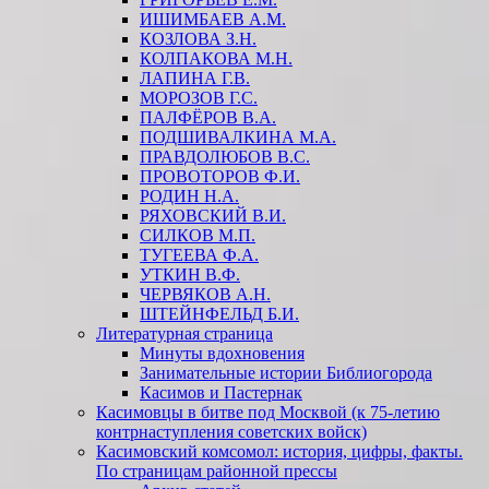
ИШИМБАЕВ А.М.
КОЗЛОВА З.Н.
КОЛПАКОВА М.Н.
ЛАПИНА Г.В.
МОРОЗОВ Г.С.
ПАЛФЁРОВ В.А.
ПОДШИВАЛКИНА М.А.
ПРАВДОЛЮБОВ В.С.
ПРОВОТОРОВ Ф.И.
РОДИН Н.А.
РЯХОВСКИЙ В.И.
СИЛКОВ М.П.
ТУГЕЕВА Ф.А.
УТКИН В.Ф.
ЧЕРВЯКОВ А.Н.
ШТЕЙНФЕЛЬД Б.И.
Литературная страница
Минуты вдохновения
Занимательные истории Библиогорода
Касимов и Пастернак
Касимовцы в битве под Москвой (к 75-летию
контрнаступления советских войск)
Касимовский комсомол: история, цифры, факты.
По страницам районной прессы