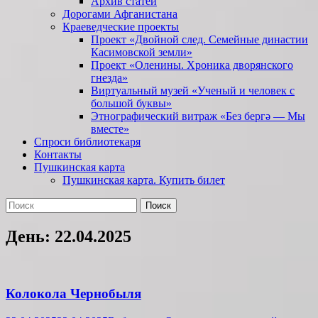
Архив статей
Дорогами Афганистана
Краеведческие проекты
Проект «Двойной след. Семейные династии
Касимовской земли»
Проект «Оленины. Хроника дворянского
гнезда»
Виртуальный музей «Ученый и человек с
большой буквы»
Этнографический витраж «Без бергə — Мы
вместе»
Спроси библиотекаря
Контакты
Пушкинская карта
Пушкинская карта. Купить билет
Поиск
Найти:
День:
22.04.2025
Колокола Чернобыля