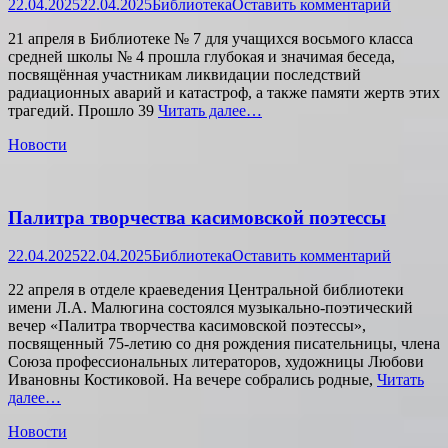
Опубликовано
Автор
22.04.2025
22.04.2025
Библиотека
Оставить комментарий
21 апреля в Библиотеке № 7 для учащихся восьмого класса
средней школы № 4 прошла глубокая и значимая беседа,
посвящённая участникам ликвидации последствий
радиационных аварий и катастроф, а также памяти жертв этих
трагедий. Прошло 39
Читать далее…
Категории
Новости
Палитра творчества касимовской поэтессы
Опубликовано
Автор
22.04.2025
22.04.2025
Библиотека
Оставить комментарий
22 апреля в отделе краеведения Центральной библиотеки
имени Л.А. Малюгина состоялся музыкально-поэтический
вечер «Палитра творчества касимовской поэтессы»,
посвященный 75-летию со дня рождения писательницы, члена
Союза профессиональных литераторов, художницы Любови
Ивановны Костиковой. На вечере собрались родные,
Читать
далее…
Категории
Новости