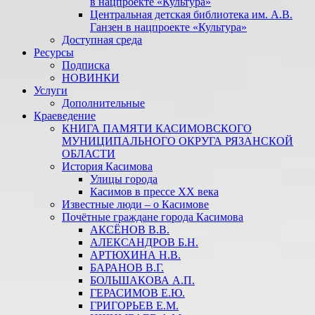
в нацпроекте «Культура»
Центральная детская библиотека им. А.В.
Ганзен в нацпроекте «Культура»
Доступная среда
Ресурсы
Подписка
НОВИНКИ
Услуги
Дополнительные
Краеведение
КНИГА ПАМЯТИ КАСИМОВСКОГО
МУНИЦИПАЛЬНОГО ОКРУГА РЯЗАНСКОЙ
ОБЛАСТИ
История Касимова
Улицы города
Касимов в прессе XX века
Известные люди – о Касимове
Почётные граждане города Касимова
АКСЁНОВ В.В.
АЛЕКСАНДРОВ Б.Н.
АРТЮХИНА Н.В.
БАРАНОВ В.Г.
БОЛЬШАКОВА А.П.
ГЕРАСИМОВ Е.Ю.
ГРИГОРЬЕВ Е.М.