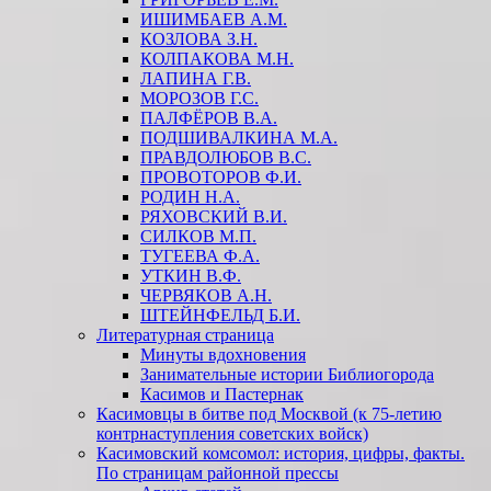
ИШИМБАЕВ А.М.
КОЗЛОВА З.Н.
КОЛПАКОВА М.Н.
ЛАПИНА Г.В.
МОРОЗОВ Г.С.
ПАЛФЁРОВ В.А.
ПОДШИВАЛКИНА М.А.
ПРАВДОЛЮБОВ В.С.
ПРОВОТОРОВ Ф.И.
РОДИН Н.А.
РЯХОВСКИЙ В.И.
СИЛКОВ М.П.
ТУГЕЕВА Ф.А.
УТКИН В.Ф.
ЧЕРВЯКОВ А.Н.
ШТЕЙНФЕЛЬД Б.И.
Литературная страница
Минуты вдохновения
Занимательные истории Библиогорода
Касимов и Пастернак
Касимовцы в битве под Москвой (к 75-летию
контрнаступления советских войск)
Касимовский комсомол: история, цифры, факты.
По страницам районной прессы