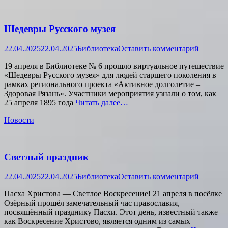
Шедевры Русского музея
Опубликовано
Автор
22.04.2025
22.04.2025
Библиотека
Оставить комментарий
19 апреля в Библиотеке № 6 прошло виртуальное путешествие
«Шедевры Русского музея» для людей старшего поколения в
рамках регионального проекта «Активное долголетие –
Здоровая Рязань». Участники мероприятия узнали о том, как
25 апреля 1895 года
Читать далее…
Категории
Новости
Светлый праздник
Опубликовано
Автор
22.04.2025
22.04.2025
Библиотека
Оставить комментарий
Пасха Христова — Светлое Воскресение! 21 апреля в посёлке
Озёрный прошёл замечательный час православия,
посвящённый празднику Пасхи. Этот день, известный также
как Воскресение Христово, является одним из самых