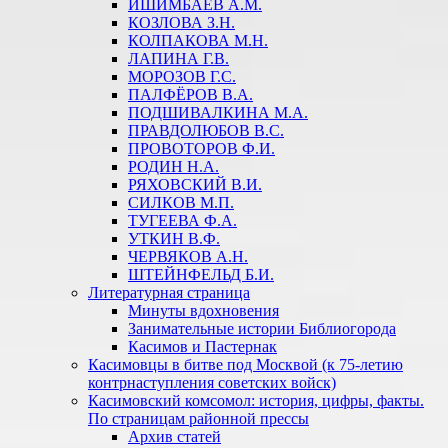
ИШИМБАЕВ А.М.
КОЗЛОВА З.Н.
КОЛПАКОВА М.Н.
ЛАПИНА Г.В.
МОРОЗОВ Г.С.
ПАЛФЁРОВ В.А.
ПОДШИВАЛКИНА М.А.
ПРАВДОЛЮБОВ В.С.
ПРОВОТОРОВ Ф.И.
РОДИН Н.А.
РЯХОВСКИЙ В.И.
СИЛКОВ М.П.
ТУГЕЕВА Ф.А.
УТКИН В.Ф.
ЧЕРВЯКОВ А.Н.
ШТЕЙНФЕЛЬД Б.И.
Литературная страница
Минуты вдохновения
Занимательные истории Библиогорода
Касимов и Пастернак
Касимовцы в битве под Москвой (к 75-летию
контрнаступления советских войск)
Касимовский комсомол: история, цифры, факты.
По страницам районной прессы
Архив статей