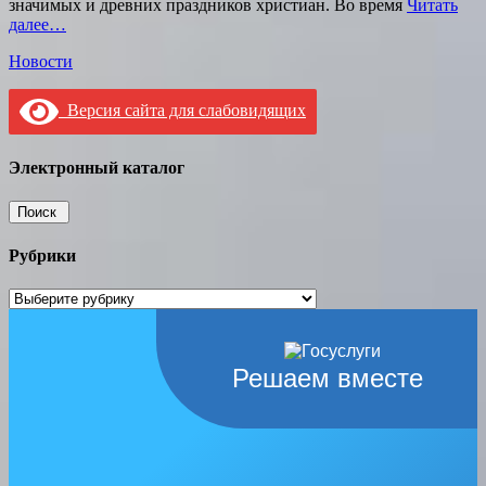
значимых и древних праздников христиан. Во время
Читать
далее…
Категории
Новости
Версия сайта для слабовидящих
Электронный каталог
Рубрики
Рубрики
Решаем вместе