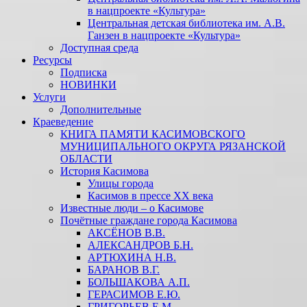
в нацпроекте «Культура»
Центральная детская библиотека им. А.В.
Ганзен в нацпроекте «Культура»
Доступная среда
Ресурсы
Подписка
НОВИНКИ
Услуги
Дополнительные
Краеведение
КНИГА ПАМЯТИ КАСИМОВСКОГО
МУНИЦИПАЛЬНОГО ОКРУГА РЯЗАНСКОЙ
ОБЛАСТИ
История Касимова
Улицы города
Касимов в прессе XX века
Известные люди – о Касимове
Почётные граждане города Касимова
АКСЁНОВ В.В.
АЛЕКСАНДРОВ Б.Н.
АРТЮХИНА Н.В.
БАРАНОВ В.Г.
БОЛЬШАКОВА А.П.
ГЕРАСИМОВ Е.Ю.
ГРИГОРЬЕВ Е.М.