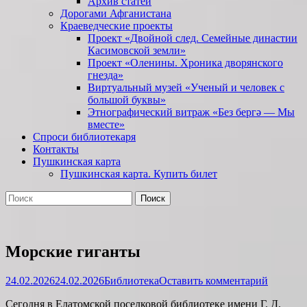
Архив статей
Дорогами Афганистана
Краеведческие проекты
Проект «Двойной след. Семейные династии
Касимовской земли»
Проект «Оленины. Хроника дворянского
гнезда»
Виртуальный музей «Ученый и человек с
большой буквы»
Этнографический витраж «Без бергə — Мы
вместе»
Спроси библиотекаря
Контакты
Пушкинская карта
Пушкинская карта. Купить билет
Поиск
Найти:
Морские гиганты
Опубликовано
Автор
24.02.2026
24.02.2026
Библиотека
Оставить комментарий
Сегодня в Елатомской поселковой библиотеке имени Г. Д.