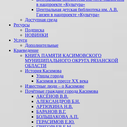
в нацпроекте «Культура»
Центральная детская библиотека им. А.В.
Ганзен в нацпроекте «Культура»
Доступная среда
Ресурсы
Подписка
НОВИНКИ
Услуги
Дополнительные
Краеведение
КНИГА ПАМЯТИ КАСИМОВСКОГО
МУНИЦИПАЛЬНОГО ОКРУГА РЯЗАНСКОЙ
ОБЛАСТИ
История Касимова
Улицы города
Касимов в прессе XX века
Известные люди – о Касимове
Почётные граждане города Касимова
АКСЁНОВ В.В.
АЛЕКСАНДРОВ Б.Н.
АРТЮХИНА Н.В.
БАРАНОВ В.Г.
БОЛЬШАКОВА А.П.
ГЕРАСИМОВ Е.Ю.
ГРИГОРЬЕВ Е.М.