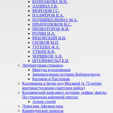
КОЛПАКОВА М.Н.
ЛАПИНА Г.В.
МОРОЗОВ Г.С.
ПАЛФЁРОВ В.А.
ПОДШИВАЛКИНА М.А.
ПРАВДОЛЮБОВ В.С.
ПРОВОТОРОВ Ф.И.
РОДИН Н.А.
РЯХОВСКИЙ В.И.
СИЛКОВ М.П.
ТУГЕЕВА Ф.А.
УТКИН В.Ф.
ЧЕРВЯКОВ А.Н.
ШТЕЙНФЕЛЬД Б.И.
Литературная страница
Минуты вдохновения
Занимательные истории Библиогорода
Касимов и Пастернак
Касимовцы в битве под Москвой (к 75-летию
контрнаступления советских войск)
Касимовский комсомол: история, цифры, факты.
По страницам районной прессы
Архив статей
Дорогами Афганистана
Краеведческие проекты