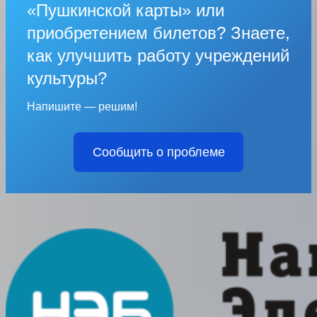
«Пушкинской карты» или
приобретением билетов? Знаете,
как улучшить работу учреждений
культуры?
Напишите — решим!
Сообщить о проблеме