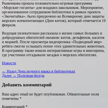
Рыженкова прошла познавательно-игровая программа
«Морские гиганты» для младших школьников. Мероприятие,
организованное сотрудником библиотеки в рамках проекта
«Экочитайка», было приурочено ко Всемирному дню защиты
морских млекопитающих (Дню китов), который отмечается 19
февраля.
Ведущая увлекательно рассказала о жизни самых больших и
добродушных обитателей океанов: китов, дельфинов, касаток
и моржей. После просмотра видеоролика «Подводный мир»
ребята смогли услышать пение этих удивительных животных.
В программу также вошли интерактивные игры и викторина,
где участники отгадывали загадки о морских обитателях.
Категории
Новости
Навигация
Предыдущая
← Назад
День родного языка в библиотеках
запись:
Следующая
Далее →
Полезная беседа
по
запись:
записям
Добавить комментарий
Ваш адрес email не будет опубликован.
Обязательные поля
помечены
*
Комментарий
*