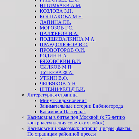
ИШИМБАЕВ А.М.
КОЗЛОВА З.Н.
КОЛПАКОВА М.Н.
ЛАПИНА Г.В.
МОРОЗОВ Г.С.
ПАЛФЁРОВ В.А.
ПОДШИВАЛКИНА М.А.
ПРАВДОЛЮБОВ В.С.
ПРОВОТОРОВ Ф.И.
РОДИН Н.А.
РЯХОВСКИЙ В.И.
СИЛКОВ М.П.
ТУГЕЕВА Ф.А.
УТКИН В.Ф.
ЧЕРВЯКОВ А.Н.
ШТЕЙНФЕЛЬД Б.И.
Литературная страница
Минуты вдохновения
Занимательные истории Библиогорода
Касимов и Пастернак
Касимовцы в битве под Москвой (к 75-летию
контрнаступления советских войск)
Касимовский комсомол: история, цифры, факты.
По страницам районной прессы