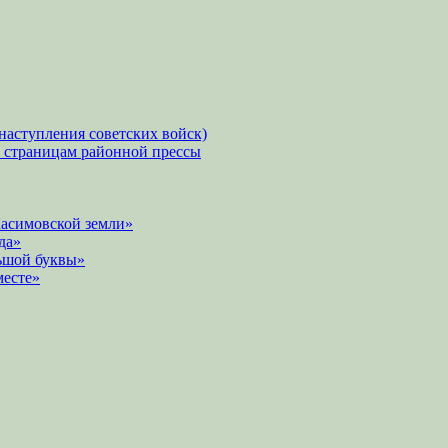
наступления советских войск)
о страницам районной прессы
Касимовской земли»
да»
ьшой буквы»
месте»