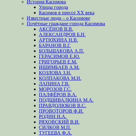
История Касимова
Улицы города
Касимов в прессе XX века
Известные люди – о Касимове
Почётные граждане города Касимова
АКСЁНОВ В.В.
АЛЕКСАНДРОВ Б.Н.
АРТЮХИНА Н.В.
БАРАНОВ В.Г.
БОЛЬШАКОВА А.П.
ГЕРАСИМОВ Е.Ю.
ГРИГОРЬЕВ Е.М.
ИШИМБАЕВ А.М.
КОЗЛОВА З.Н.
КОЛПАКОВА М.Н.
ЛАПИНА Г.В.
МОРОЗОВ Г.С.
ПАЛФЁРОВ В.А.
ПОДШИВАЛКИНА М.А.
ПРАВДОЛЮБОВ В.С.
ПРОВОТОРОВ Ф.И.
РОДИН Н.А.
РЯХОВСКИЙ В.И.
СИЛКОВ М.П.
ТУГЕЕВА Ф.А.