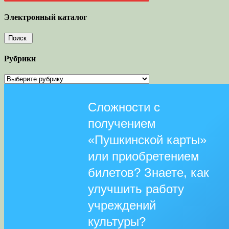
Электронный каталог
Рубрики
Рубрики
Сложности с
получением
«Пушкинской карты»
или приобретением
билетов? Знаете, как
улучшить работу
учреждений
культуры?