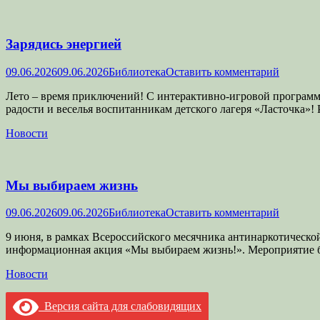
Зарядись энергией
Опубликовано
Автор
09.06.2026
09.06.2026
Библиотека
Оставить комментарий
Лето – время приключений! С интерактивно-игровой программо
радости и веселья воспитанникам детского лагеря «Ласточка»!
Категории
Новости
Мы выбираем жизнь
Опубликовано
Автор
09.06.2026
09.06.2026
Библиотека
Оставить комментарий
9 июня, в рамках Всероссийского месячника антинаркотическо
информационная акция «Мы выбираем жизнь!». Мероприятие бы
Категории
Новости
Версия сайта для слабовидящих