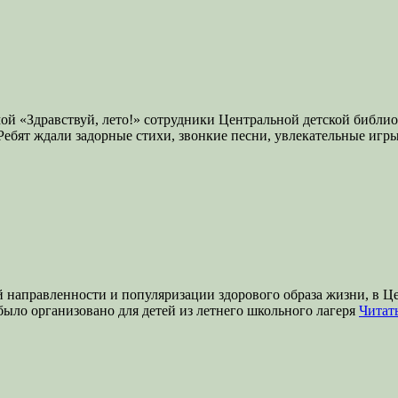
й «Здравствуй, лето!» сотрудники Центральной детской библио
 Ребят ждали задорные стихи, звонкие песни, увлекательные игр
й направленности и популяризации здорового образа жизни, в Ц
ло организовано для детей из летнего школьного лагеря
Читат