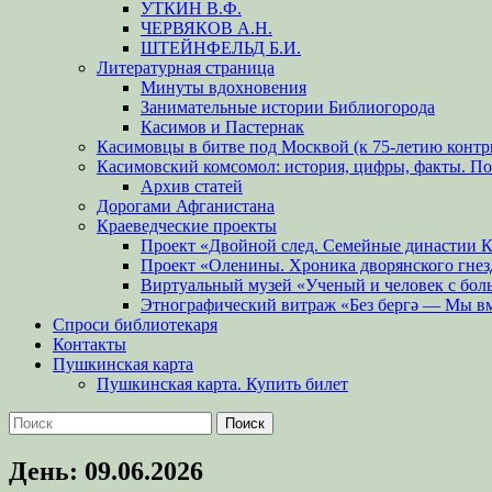
УТКИН В.Ф.
ЧЕРВЯКОВ А.Н.
ШТЕЙНФЕЛЬД Б.И.
Литературная страница
Минуты вдохновения
Занимательные истории Библиогорода
Касимов и Пастернак
Касимовцы в битве под Москвой (к 75-летию контр
Касимовский комсомол: история, цифры, факты. П
Архив статей
Дорогами Афганистана
Краеведческие проекты
Проект «Двойной след. Семейные династии 
Проект «Оленины. Хроника дворянского гнез
Виртуальный музей «Ученый и человек с бол
Этнографический витраж «Без бергə — Мы в
Спроси библиотекаря
Контакты
Пушкинская карта
Пушкинская карта. Купить билет
Поиск
Найти:
День:
09.06.2026