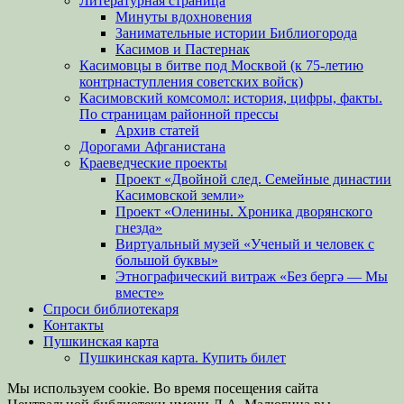
Литературная страница
Минуты вдохновения
Занимательные истории Библиогорода
Касимов и Пастернак
Касимовцы в битве под Москвой (к 75-летию
контрнаступления советских войск)
Касимовский комсомол: история, цифры, факты.
По страницам районной прессы
Архив статей
Дорогами Афганистана
Краеведческие проекты
Проект «Двойной след. Семейные династии
Касимовской земли»
Проект «Оленины. Хроника дворянского
гнезда»
Виртуальный музей «Ученый и человек с
большой буквы»
Этнографический витраж «Без бергə — Мы
вместе»
Спроси библиотекаря
Контакты
Пушкинская карта
Пушкинская карта. Купить билет
Мы используем cookie. Во время посещения сайта