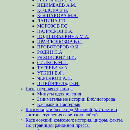
ИШИМБАЕВ А.М.
КОЗЛОВА З.Н.
КОЛПАКОВА М.Н.
ЛАПИНА Г.В.
МОРОЗОВ Г.С.
ПАЛФЁРОВ В.А.
ПОДШИВАЛКИНА М.А.
ПРАВДОЛЮБОВ В.С.
ПРОВОТОРОВ Ф.И.
РОДИН Н.А.
РЯХОВСКИЙ В.И.
СИЛКОВ М.П.
ТУГЕЕВА Ф.А.
УТКИН В.Ф.
ЧЕРВЯКОВ А.Н.
ШТЕЙНФЕЛЬД Б.И.
Литературная страница
Минуты вдохновения
Занимательные истории Библиогорода
Касимов и Пастернак
Касимовцы в битве под Москвой (к 75-летию
контрнаступления советских войск)
Касимовский комсомол: история, цифры, факты.
По страницам районной прессы