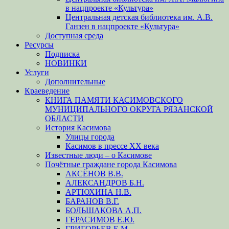
в нацпроекте «Культура»
Центральная детская библиотека им. А.В.
Ганзен в нацпроекте «Культура»
Доступная среда
Ресурсы
Подписка
НОВИНКИ
Услуги
Дополнительные
Краеведение
КНИГА ПАМЯТИ КАСИМОВСКОГО
МУНИЦИПАЛЬНОГО ОКРУГА РЯЗАНСКОЙ
ОБЛАСТИ
История Касимова
Улицы города
Касимов в прессе XX века
Известные люди – о Касимове
Почётные граждане города Касимова
АКСЁНОВ В.В.
АЛЕКСАНДРОВ Б.Н.
АРТЮХИНА Н.В.
БАРАНОВ В.Г.
БОЛЬШАКОВА А.П.
ГЕРАСИМОВ Е.Ю.
ГРИГОРЬЕВ Е.М.