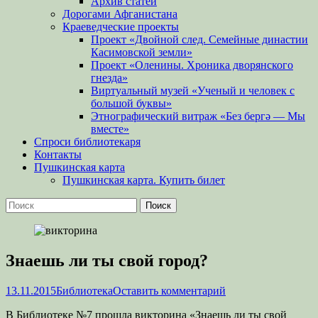
Архив статей
Дорогами Афганистана
Краеведческие проекты
Проект «Двойной след. Семейные династии
Касимовской земли»
Проект «Оленины. Хроника дворянского
гнезда»
Виртуальный музей «Ученый и человек с
большой буквы»
Этнографический витраж «Без бергə — Мы
вместе»
Спроси библиотекаря
Контакты
Пушкинская карта
Пушкинская карта. Купить билет
Поиск
Найти:
Знаешь ли ты свой город?
Опубликовано
Автор
13.11.2015
Библиотека
Оставить комментарий
В Библиотеке №7 прошла викторина «Знаешь ли ты свой