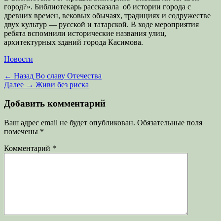
город?». Библиотекарь рассказала об истории города с
древних времен, вековых обычаях, традициях и содружестве
двух культур — русской и татарской. В ходе мероприятия
ребята вспомнили исторические названия улиц,
архитектурных зданий города Касимова.
Категории
Новости
Навигация
Предыдущая
← Назад
Во славу Отечества
запись:
Следующая
Далее →
Живи без риска
по
запись:
записям
Добавить комментарий
Ваш адрес email не будет опубликован.
Обязательные поля
помечены
*
Комментарий
*