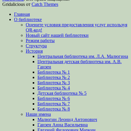
Gridalicious от
Catch Themes
Прокрутить
Главная
вверх
О библиотеке
Оцените условия предоставления услуг используя
QR-код!
Новый сайт нашей библиотеки
Режим работы
Структура
История
Центральная библиотека им. Л.А. Малюгина
Центральная детская библиотека им. А.В.
Ганзен
Библиотека № 1
Библиотека № 2
Библиотека № 3
Библиотека № 4
Детская библиотека № 5
Библиотека № 6
Библиотека № 7
Библиотека № 8
Наши имена
Малюгин Леонид Антонович
Ганзен Анна Васильевна
Евгений Федорович Маркин