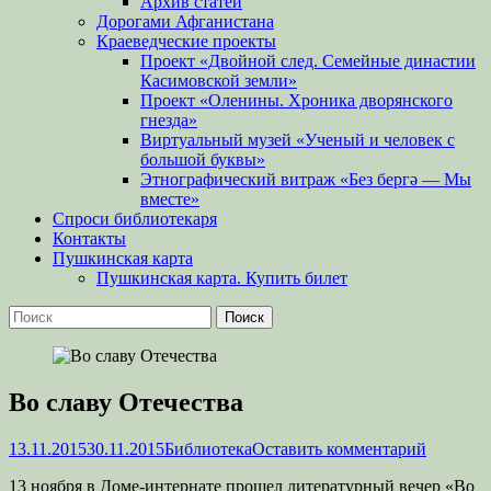
Архив статей
Дорогами Афганистана
Краеведческие проекты
Проект «Двойной след. Семейные династии
Касимовской земли»
Проект «Оленины. Хроника дворянского
гнезда»
Виртуальный музей «Ученый и человек с
большой буквы»
Этнографический витраж «Без бергə — Мы
вместе»
Спроси библиотекаря
Контакты
Пушкинская карта
Пушкинская карта. Купить билет
Поиск
Найти:
Во славу Отечества
Опубликовано
Автор
13.11.2015
30.11.2015
Библиотека
Оставить комментарий
13 ноября в Доме-интернате прошел литературный вечер «Во