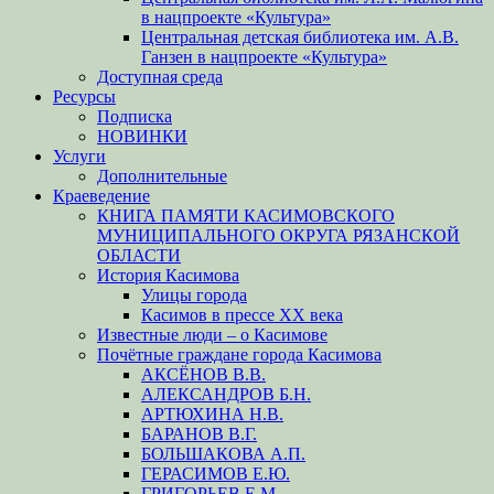
в нацпроекте «Культура»
Центральная детская библиотека им. А.В.
Ганзен в нацпроекте «Культура»
Доступная среда
Ресурсы
Подписка
НОВИНКИ
Услуги
Дополнительные
Краеведение
КНИГА ПАМЯТИ КАСИМОВСКОГО
МУНИЦИПАЛЬНОГО ОКРУГА РЯЗАНСКОЙ
ОБЛАСТИ
История Касимова
Улицы города
Касимов в прессе XX века
Известные люди – о Касимове
Почётные граждане города Касимова
АКСЁНОВ В.В.
АЛЕКСАНДРОВ Б.Н.
АРТЮХИНА Н.В.
БАРАНОВ В.Г.
БОЛЬШАКОВА А.П.
ГЕРАСИМОВ Е.Ю.
ГРИГОРЬЕВ Е.М.