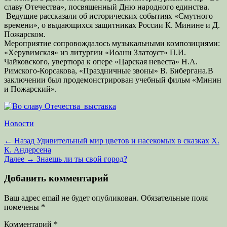
славу Отечества», посвященный Дню народного единства.
Ведущие рассказали об исторических событиях «Смутного
времени», о выдающихся защитниках России К. Минине и Д.
Пожарском.
Мероприятие сопровождалось музыкальными композициями:
«Херувимская» из литургии «Иоанн Златоуст» П.И.
Чайковского, увертюра к опере «Царская невеста» Н.А.
Римского-Корсакова, «Праздничные звоны» В. Бибергана.В
заключении был продемонстрирован учебный фильм «Минин
и Пожарский».
Категории
Новости
Навигация
Предыдущая
← Назад
Удивительный мир цветов и насекомых в сказках Х.
запись:
К. Андерсена
по
Следующая
Далее →
Знаешь ли ты свой город?
записям
запись:
Добавить комментарий
Ваш адрес email не будет опубликован.
Обязательные поля
помечены
*
Комментарий
*