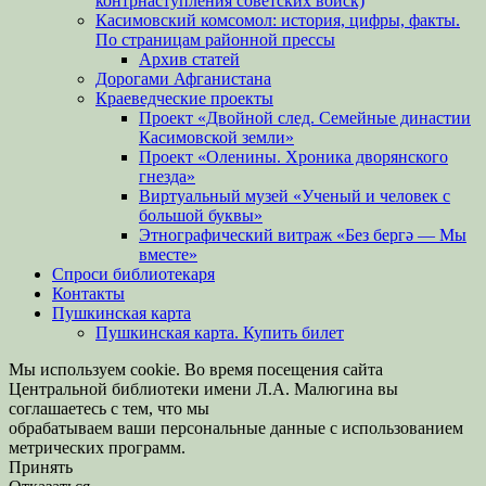
контрнаступления советских войск)
Касимовский комсомол: история, цифры, факты.
По страницам районной прессы
Архив статей
Дорогами Афганистана
Краеведческие проекты
Проект «Двойной след. Семейные династии
Касимовской земли»
Проект «Оленины. Хроника дворянского
гнезда»
Виртуальный музей «Ученый и человек с
большой буквы»
Этнографический витраж «Без бергə — Мы
вместе»
Спроси библиотекаря
Контакты
Пушкинская карта
Пушкинская карта. Купить билет
Мы используем cookie. Во время посещения сайта
Центральной библиотеки имени Л.А. Малюгина вы
соглашаетесь с тем, что мы
обрабатываем ваши персональные данные с использованием
метрических программ.
Принять