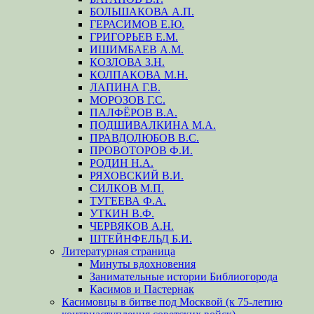
БОЛЬШАКОВА А.П.
ГЕРАСИМОВ Е.Ю.
ГРИГОРЬЕВ Е.М.
ИШИМБАЕВ А.М.
КОЗЛОВА З.Н.
КОЛПАКОВА М.Н.
ЛАПИНА Г.В.
МОРОЗОВ Г.С.
ПАЛФЁРОВ В.А.
ПОДШИВАЛКИНА М.А.
ПРАВДОЛЮБОВ В.С.
ПРОВОТОРОВ Ф.И.
РОДИН Н.А.
РЯХОВСКИЙ В.И.
СИЛКОВ М.П.
ТУГЕЕВА Ф.А.
УТКИН В.Ф.
ЧЕРВЯКОВ А.Н.
ШТЕЙНФЕЛЬД Б.И.
Литературная страница
Минуты вдохновения
Занимательные истории Библиогорода
Касимов и Пастернак
Касимовцы в битве под Москвой (к 75-летию