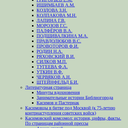
ИШИМБАЕВ А.М.
КОЗЛОВА З.Н.
КОЛПАКОВА М.Н.
ЛАПИНА Г.В.
МОРОЗОВ Г.С.
ПАЛФЁРОВ В.А.
ПОДШИВАЛКИНА М.А.
ПРАВДОЛЮБОВ В.С.
ПРОВОТОРОВ Ф.И.
РОДИН Н.А.
РЯХОВСКИЙ В.И.
СИЛКОВ М.П.
ТУГЕЕВА Ф.А.
УТКИН В.Ф.
ЧЕРВЯКОВ А.Н.
ШТЕЙНФЕЛЬД Б.И.
Литературная страница
Минуты вдохновения
Занимательные истории Библиогорода
Касимов и Пастернак
Касимовцы в битве под Москвой (к 75-летию
контрнаступления советских войск)
Касимовский комсомол: история, цифры, факты.
По страницам районной прессы