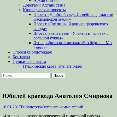
Архив статей
Дорогами Афганистана
Краеведческие проекты
Проект «Двойной след. Семейные династии
Касимовской земли»
Проект «Оленины. Хроника дворянского
гнезда»
Виртуальный музей «Ученый и человек с
большой буквы»
Этнографический витраж «Без бергə — Мы
вместе»
Спроси библиотекаря
Контакты
Пушкинская карта
Пушкинская карта. Купить билет
Поиск
Найти:
Юбилей краеведа Анатолия Смирнова
Опубликовано
Автор
18.01.2017
Библиотека
Оставить комментарий
14 января в секторе краеведческой и массовой работы