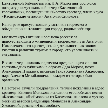
Центральной библиотеки им. Л.А. Малюгина состоялся
литературно-музыкальный вечер «Касимовский
колокольчик», посвященный 60-летию краеведа, члена клуба
«Касимовские четверги» Анатолия Смирнова.
На встрече присутствовали участники творческого
объединения интеллигенции города, родные юбиляра.
Библиотекарь Евгения Фрольцова рассказала
присутствующим о жизненном и творческом пути Анатолия
Николаевича, его краеведческой деятельности, активном
участии в развитии туризма в городе, его увлечённости и
энтузиазме.
В этот вечер виновник торжества предстал перед своими
гостями-одноклубниками в образах Деда Мороза, поэта
Александра Пушкина, писателя Ганса Христиана Андерсена,
царя Алексея Михайловича, в каждом из которых был
органичен.
На встрече звучали поздравления, тёплые пожелания в адрес
краеведа. Евгения Монахова исполнила его любимые песни
«Касимовка», «Дюймовочка из Касимова» на слова и музыку
местных авторов Владимира Монахова и Александры
Яковлевой, романс «Я вас любил».