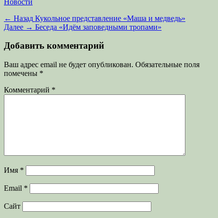
Категории
Новости
Навигация
Предыдущая
← Назад
Кукольное представление «Маша и медведь»
запись:
Следующая
Далее →
Беседа «Идём заповедными тропами»
по
запись:
записям
Добавить комментарий
Ваш адрес email не будет опубликован.
Обязательные поля
помечены
*
Комментарий
*
Имя
*
Email
*
Сайт