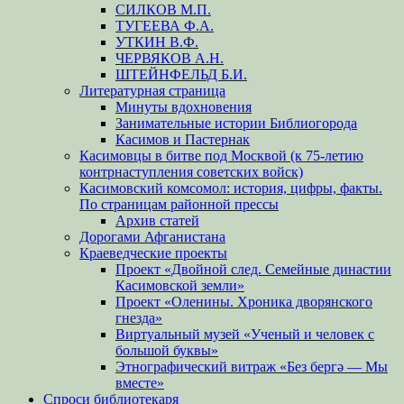
СИЛКОВ М.П.
ТУГЕЕВА Ф.А.
УТКИН В.Ф.
ЧЕРВЯКОВ А.Н.
ШТЕЙНФЕЛЬД Б.И.
Литературная страница
Минуты вдохновения
Занимательные истории Библиогорода
Касимов и Пастернак
Касимовцы в битве под Москвой (к 75-летию
контрнаступления советских войск)
Касимовский комсомол: история, цифры, факты.
По страницам районной прессы
Архив статей
Дорогами Афганистана
Краеведческие проекты
Проект «Двойной след. Семейные династии
Касимовской земли»
Проект «Оленины. Хроника дворянского
гнезда»
Виртуальный музей «Ученый и человек с
большой буквы»
Этнографический витраж «Без бергə — Мы
вместе»
Спроси библиотекаря