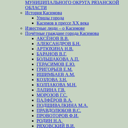
МУНИЦИПАЛЬНОГО ОКРУГА РЯЗАНСКОЙ
ОБЛАСТИ
История Касимова
Улицы города
Касимов в прессе XX века
Известные люди – о Касимове
Почётные граждане города Касимова
АКСЁНОВ В.В.
АЛЕКСАНДРОВ Б.Н.
АРТЮХИНА Н.В.
БАРАНОВ В.Г.
БОЛЬШАКОВА А.П.
ГЕРАСИМОВ Е.Ю.
ГРИГОРЬЕВ Е.М.
ИШИМБАЕВ А.М.
КОЗЛОВА З.Н.
КОЛПАКОВА М.Н.
ЛАПИНА Г.В.
МОРОЗОВ Г.С.
ПАЛФЁРОВ В.А.
ПОДШИВАЛКИНА М.А.
ПРАВДОЛЮБОВ В.С.
ПРОВОТОРОВ Ф.И.
РОДИН Н.А.
РЯХОВСКИЙ В.И.