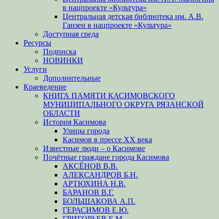
в нацпроекте «Культура»
Центральная детская библиотека им. А.В.
Ганзен в нацпроекте «Культура»
Доступная среда
Ресурсы
Подписка
НОВИНКИ
Услуги
Дополнительные
Краеведение
КНИГА ПАМЯТИ КАСИМОВСКОГО
МУНИЦИПАЛЬНОГО ОКРУГА РЯЗАНСКОЙ
ОБЛАСТИ
История Касимова
Улицы города
Касимов в прессе XX века
Известные люди – о Касимове
Почётные граждане города Касимова
АКСЁНОВ В.В.
АЛЕКСАНДРОВ Б.Н.
АРТЮХИНА Н.В.
БАРАНОВ В.Г.
БОЛЬШАКОВА А.П.
ГЕРАСИМОВ Е.Ю.
ГРИГОРЬЕВ Е.М.