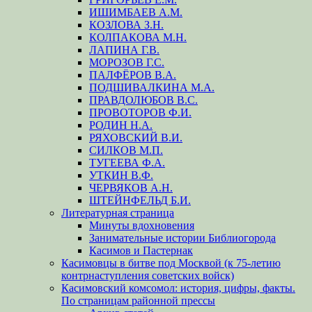
ИШИМБАЕВ А.М.
КОЗЛОВА З.Н.
КОЛПАКОВА М.Н.
ЛАПИНА Г.В.
МОРОЗОВ Г.С.
ПАЛФЁРОВ В.А.
ПОДШИВАЛКИНА М.А.
ПРАВДОЛЮБОВ В.С.
ПРОВОТОРОВ Ф.И.
РОДИН Н.А.
РЯХОВСКИЙ В.И.
СИЛКОВ М.П.
ТУГЕЕВА Ф.А.
УТКИН В.Ф.
ЧЕРВЯКОВ А.Н.
ШТЕЙНФЕЛЬД Б.И.
Литературная страница
Минуты вдохновения
Занимательные истории Библиогорода
Касимов и Пастернак
Касимовцы в битве под Москвой (к 75-летию
контрнаступления советских войск)
Касимовский комсомол: история, цифры, факты.
По страницам районной прессы