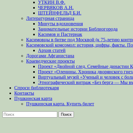
УТКИН В.Ф.
ЧЕРВЯКОВ А.Н.
ШТЕЙНФЕЛЬД Б.И.
Литературная страница
Минуты вдохновения
Занимательные истории Библиогорода
Касимов и Пастернак
Касимовцы в битве под Москвой (к 75-летию контр
Касимовский комсомол: история, цифры, факты. П
Архив статей
Дорогами Афганистана
Краеведческие проекты
Проект «Двойной след. Семейные династии 
Проект «Оленины. Хроника дворянского гнез
Виртуальный музей «Ученый и человек с бол
Этнографический витраж «Без бергə — Мы в
Спроси библиотекаря
Контакты
Пушкинская карта
Пушкинская карта. Купить билет
Поиск
Найти: