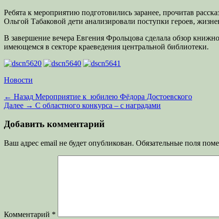
Ребята к мероприятию подготовились заранее, прочитав расска
Ольгой Табаковой дети анализировали поступки героев, жизне
В завершение вечера Евгения Фрольцова сделала обзор книжн
имеющемся в секторе краеведения центральной библиотеки.
Категории
Новости
Навигация
Предыдущая
← Назад
Мероприятие к юбилею Фёдора Достоевского
запись:
Следующая
Далее →
С областного конкурса – с наградами
по
запись:
записям
Добавить комментарий
Ваш адрес email не будет опубликован.
Обязательные поля пом
Комментарий
*