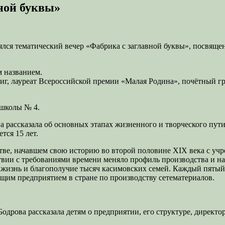
ной буквы»
ялся тематический вечер «Фабрика с заглавной буквы», посвяще
м названием.
ниг, лауреат Всероссийской премии «Малая Родина», почётный г
 школы № 4.
 рассказала об основных этапах жизненного и творческого пути
тся 15 лет.
стве, начавшем свою историю во второй половине XIX века с у
етствии с требованиями времени меняло профиль производства и
жизнь и благополучие тысяч касимовских семей. Каждый пятый ж
ущим предприятием в стране по производству сетематериалов.
рова рассказала детям о предприятии, его структуре, директор