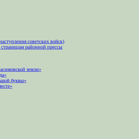
наступления советских войск)
о страницам районной прессы
Касимовской земли»
да»
ьшой буквы»
месте»