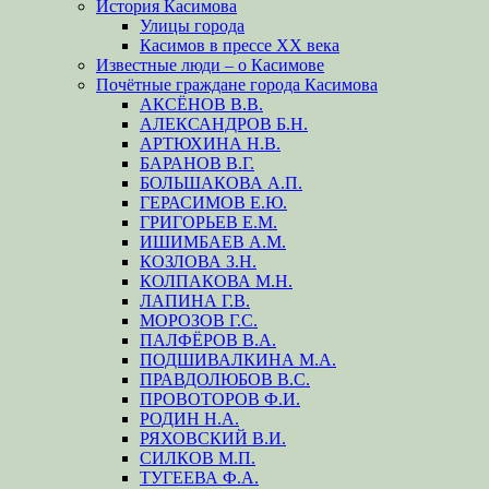
История Касимова
Улицы города
Касимов в прессе XX века
Известные люди – о Касимове
Почётные граждане города Касимова
АКСЁНОВ В.В.
АЛЕКСАНДРОВ Б.Н.
АРТЮХИНА Н.В.
БАРАНОВ В.Г.
БОЛЬШАКОВА А.П.
ГЕРАСИМОВ Е.Ю.
ГРИГОРЬЕВ Е.М.
ИШИМБАЕВ А.М.
КОЗЛОВА З.Н.
КОЛПАКОВА М.Н.
ЛАПИНА Г.В.
МОРОЗОВ Г.С.
ПАЛФЁРОВ В.А.
ПОДШИВАЛКИНА М.А.
ПРАВДОЛЮБОВ В.С.
ПРОВОТОРОВ Ф.И.
РОДИН Н.А.
РЯХОВСКИЙ В.И.
СИЛКОВ М.П.
ТУГЕЕВА Ф.А.