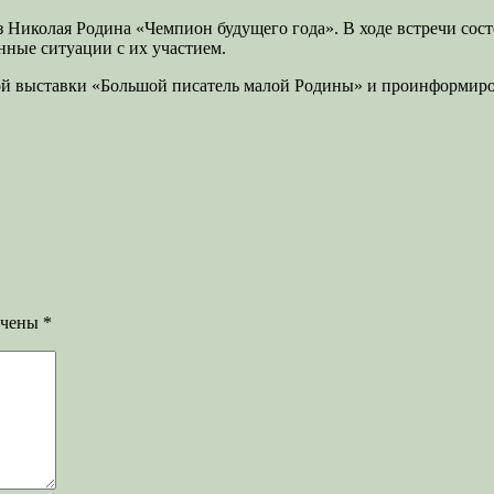
з Николая Родина «Чемпион будущего года». В ходе встречи сос
нные ситуации с их участием.
ой выставки «Большой писатель малой Родины» и проинформиров
ечены
*