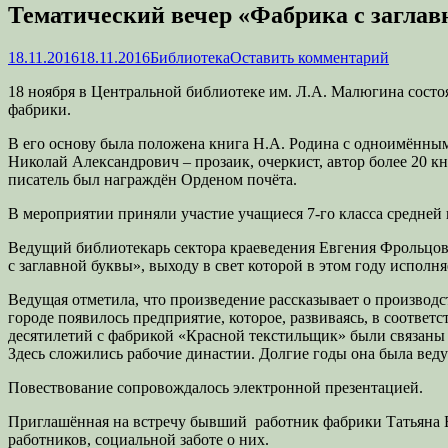
Тематический вечер «Фабрика с заглав
Опубликовано
Автор
18.11.2016
18.11.2016
Библиотека
Оставить комментарий
18 ноября в Центральной библиотеке им. Л.А. Малюгина состо
фабрики.
В его основу была положена книга Н.А. Родина с одноимённы
Николай Александрович – прозаик, очеркист, автор более 20 к
писатель был награждён Орденом почёта.
В мероприятии приняли участие учащиеся 7-го класса средней
Ведущий библиотекарь сектора краеведения Евгения Фрольцова
с заглавной буквы», выходу в свет которой в этом году исполняе
Ведущая отметила, что произведение рассказывает о производ
городе появилось предприятие, которое, развиваясь, в соотв
десятилетий с фабрикой «Красной текстильщик» были связаны 
Здесь сложились рабочие династии. Долгие годы она была вед
Повествование сопровождалось электронной презентацией.
Приглашённая на встречу бывший работник фабрики Татьяна Бод
работников, социальной заботе о них.