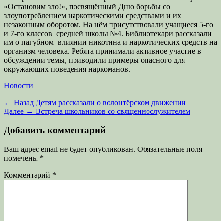
«Остановим зло!», посвящённый Дню борьбы со
злоупотреблением наркотическими средствами и их
незаконным оборотом. На нём присутствовали учащиеся 5-го
и 7-го классов средней школы №4. Библиотекари рассказали
им о пагубном влиянии никотина и наркотических средств на
организм человека. Ребята принимали активное участие в
обсуждении темы, приводили примеры опасного для
окружающих поведения наркоманов.
Категории
Новости
Навигация
Предыдущая
← Назад
Детям рассказали о волонтёрском движении
запись:
Следующая
Далее →
Встреча школьников со священнослужителем
по
запись:
записям
Добавить комментарий
Ваш адрес email не будет опубликован.
Обязательные поля
помечены
*
Комментарий
*