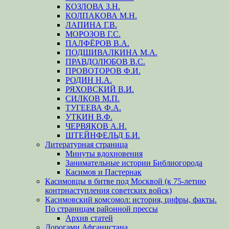
КОЗЛОВА З.Н.
КОЛПАКОВА М.Н.
ЛАПИНА Г.В.
МОРОЗОВ Г.С.
ПАЛФЁРОВ В.А.
ПОДШИВАЛКИНА М.А.
ПРАВДОЛЮБОВ В.С.
ПРОВОТОРОВ Ф.И.
РОДИН Н.А.
РЯХОВСКИЙ В.И.
СИЛКОВ М.П.
ТУГЕЕВА Ф.А.
УТКИН В.Ф.
ЧЕРВЯКОВ А.Н.
ШТЕЙНФЕЛЬД Б.И.
Литературная страница
Минуты вдохновения
Занимательные истории Библиогорода
Касимов и Пастернак
Касимовцы в битве под Москвой (к 75-летию
контрнаступления советских войск)
Касимовский комсомол: история, цифры, факты.
По страницам районной прессы
Архив статей
Дорогами Афганистана