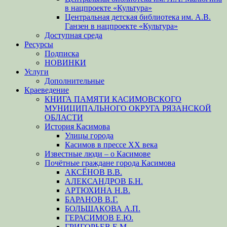
в нацпроекте «Культура»
Центральная детская библиотека им. А.В.
Ганзен в нацпроекте «Культура»
Доступная среда
Ресурсы
Подписка
НОВИНКИ
Услуги
Дополнительные
Краеведение
КНИГА ПАМЯТИ КАСИМОВСКОГО
МУНИЦИПАЛЬНОГО ОКРУГА РЯЗАНСКОЙ
ОБЛАСТИ
История Касимова
Улицы города
Касимов в прессе XX века
Известные люди – о Касимове
Почётные граждане города Касимова
АКСЁНОВ В.В.
АЛЕКСАНДРОВ Б.Н.
АРТЮХИНА Н.В.
БАРАНОВ В.Г.
БОЛЬШАКОВА А.П.
ГЕРАСИМОВ Е.Ю.
ГРИГОРЬЕВ Е.М.