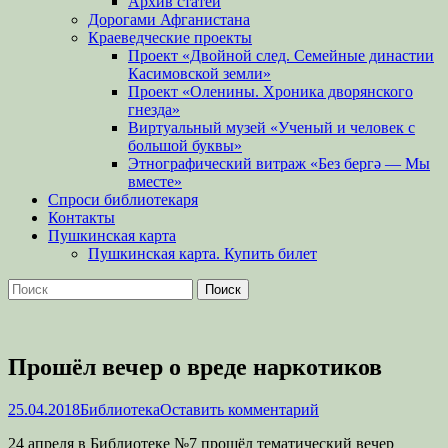
Архив статей
Дорогами Афганистана
Краеведческие проекты
Проект «Двойной след. Семейные династии
Касимовской земли»
Проект «Оленины. Хроника дворянского
гнезда»
Виртуальный музей «Ученый и человек с
большой буквы»
Этнографический витраж «Без бергə — Мы
вместе»
Спроси библиотекаря
Контакты
Пушкинская карта
Пушкинская карта. Купить билет
Поиск
Найти:
Прошёл вечер о вреде наркотиков
Опубликовано
Автор
25.04.2018
Библиотека
Оставить комментарий
24 апреля в Библиотеке №7 прошёл тематический вечер