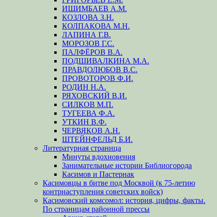
ИШИМБАЕВ А.М.
КОЗЛОВА З.Н.
КОЛПАКОВА М.Н.
ЛАПИНА Г.В.
МОРОЗОВ Г.С.
ПАЛФЁРОВ В.А.
ПОДШИВАЛКИНА М.А.
ПРАВДОЛЮБОВ В.С.
ПРОВОТОРОВ Ф.И.
РОДИН Н.А.
РЯХОВСКИЙ В.И.
СИЛКОВ М.П.
ТУГЕЕВА Ф.А.
УТКИН В.Ф.
ЧЕРВЯКОВ А.Н.
ШТЕЙНФЕЛЬД Б.И.
Литературная страница
Минуты вдохновения
Занимательные истории Библиогорода
Касимов и Пастернак
Касимовцы в битве под Москвой (к 75-летию
контрнаступления советских войск)
Касимовский комсомол: история, цифры, факты.
По страницам районной прессы