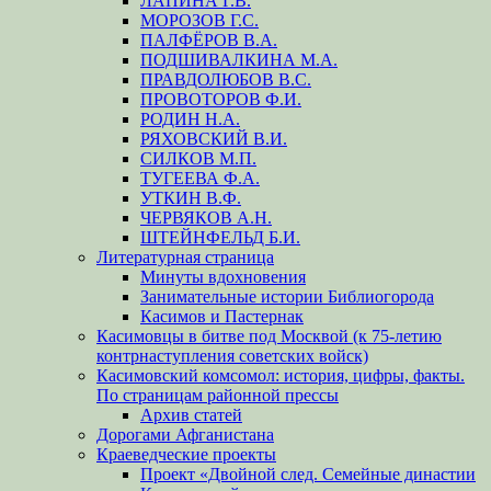
ЛАПИНА Г.В.
МОРОЗОВ Г.С.
ПАЛФЁРОВ В.А.
ПОДШИВАЛКИНА М.А.
ПРАВДОЛЮБОВ В.С.
ПРОВОТОРОВ Ф.И.
РОДИН Н.А.
РЯХОВСКИЙ В.И.
СИЛКОВ М.П.
ТУГЕЕВА Ф.А.
УТКИН В.Ф.
ЧЕРВЯКОВ А.Н.
ШТЕЙНФЕЛЬД Б.И.
Литературная страница
Минуты вдохновения
Занимательные истории Библиогорода
Касимов и Пастернак
Касимовцы в битве под Москвой (к 75-летию
контрнаступления советских войск)
Касимовский комсомол: история, цифры, факты.
По страницам районной прессы
Архив статей
Дорогами Афганистана
Краеведческие проекты
Проект «Двойной след. Семейные династии