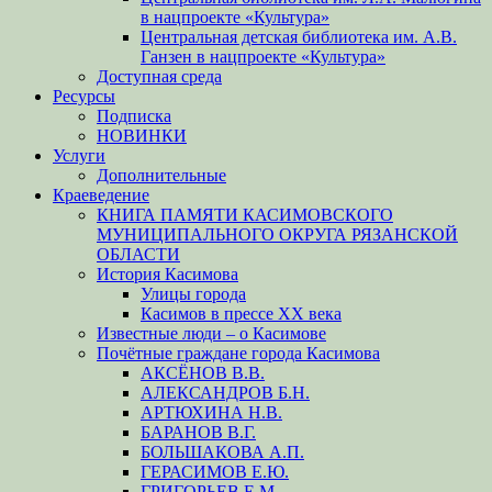
в нацпроекте «Культура»
Центральная детская библиотека им. А.В.
Ганзен в нацпроекте «Культура»
Доступная среда
Ресурсы
Подписка
НОВИНКИ
Услуги
Дополнительные
Краеведение
КНИГА ПАМЯТИ КАСИМОВСКОГО
МУНИЦИПАЛЬНОГО ОКРУГА РЯЗАНСКОЙ
ОБЛАСТИ
История Касимова
Улицы города
Касимов в прессе XX века
Известные люди – о Касимове
Почётные граждане города Касимова
АКСЁНОВ В.В.
АЛЕКСАНДРОВ Б.Н.
АРТЮХИНА Н.В.
БАРАНОВ В.Г.
БОЛЬШАКОВА А.П.
ГЕРАСИМОВ Е.Ю.
ГРИГОРЬЕВ Е.М.