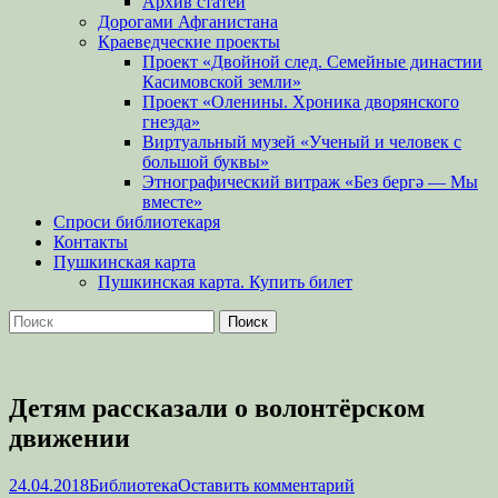
Архив статей
Дорогами Афганистана
Краеведческие проекты
Проект «Двойной след. Семейные династии
Касимовской земли»
Проект «Оленины. Хроника дворянского
гнезда»
Виртуальный музей «Ученый и человек с
большой буквы»
Этнографический витраж «Без бергə — Мы
вместе»
Спроси библиотекаря
Контакты
Пушкинская карта
Пушкинская карта. Купить билет
Поиск
Найти:
Детям рассказали о волонтёрском
движении
Опубликовано
Автор
24.04.2018
Библиотека
Оставить комментарий