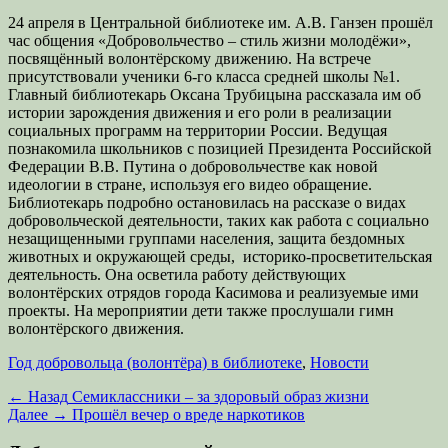
24 апреля в Центральной библиотеке им. А.В. Ганзен прошёл
час общения «Добровольчество – стиль жизни молодёжи»,
посвящённый волонтёрскому движению. На встрече
присутствовали ученики 6-го класса средней школы №1.
Главный библиотекарь Оксана Трубицына рассказала им об
истории зарождения движения и его роли в реализации
социальных программ на территории России. Ведущая
познакомила школьников с позицией Президента Российской
Федерации В.В. Путина о добровольчестве как новой
идеологии в стране, используя его видео обращение.
Библиотекарь подробно остановилась на рассказе о видах
добровольческой деятельности, таких как работа с социально
незащищенными группами населения, защита бездомных
животных и окружающей среды, историко-просветительская
деятельность. Она осветила работу действующих
волонтёрских отрядов города Касимова и реализуемые ими
проекты. На мероприятии дети также прослушали гимн
волонтёрского движения.
Категории
Год добровольца (волонтёра) в библиотеке
,
Новости
Навигация
Предыдущая
← Назад
Семиклассники – за здоровый образ жизни
запись:
Следующая
Далее →
Прошёл вечер о вреде наркотиков
по
запись: