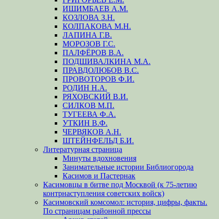
ИШИМБАЕВ А.М.
КОЗЛОВА З.Н.
КОЛПАКОВА М.Н.
ЛАПИНА Г.В.
МОРОЗОВ Г.С.
ПАЛФЁРОВ В.А.
ПОДШИВАЛКИНА М.А.
ПРАВДОЛЮБОВ В.С.
ПРОВОТОРОВ Ф.И.
РОДИН Н.А.
РЯХОВСКИЙ В.И.
СИЛКОВ М.П.
ТУГЕЕВА Ф.А.
УТКИН В.Ф.
ЧЕРВЯКОВ А.Н.
ШТЕЙНФЕЛЬД Б.И.
Литературная страница
Минуты вдохновения
Занимательные истории Библиогорода
Касимов и Пастернак
Касимовцы в битве под Москвой (к 75-летию
контрнаступления советских войск)
Касимовский комсомол: история, цифры, факты.
По страницам районной прессы