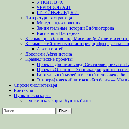
УТКИН В.Ф.
ЧЕРВЯКОВ А.Н.
ШТЕЙНФЕЛЬД Б.И.
Литературная страница
Минуты вдохновения
Занимательные истории Библиогорода
Касимов и Пастернак
Касимовцы в битве под Москвой (к 75-летию контр
Касимовский комсомол: история, цифры, факты. П
Архив статей
Дорогами Афганистана
Краеведческие проекты
Проект «Двойной след. Семейные династии 
Проект «Оленины. Хроника дворянского гнез
Виртуальный музей «Ученый и человек с бол
Этнографический витраж «Без бергə — Мы в
Спроси библиотекаря
Контакты
Пушкинская карта
Пушкинская карта. Купить билет
Поиск
Найти: