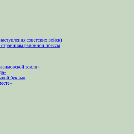
наступления советских войск)
о страницам районной прессы
Касимовской земли»
да»
ьшой буквы»
месте»