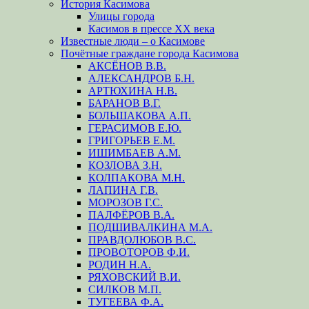
История Касимова
Улицы города
Касимов в прессе XX века
Известные люди – о Касимове
Почётные граждане города Касимова
АКСЁНОВ В.В.
АЛЕКСАНДРОВ Б.Н.
АРТЮХИНА Н.В.
БАРАНОВ В.Г.
БОЛЬШАКОВА А.П.
ГЕРАСИМОВ Е.Ю.
ГРИГОРЬЕВ Е.М.
ИШИМБАЕВ А.М.
КОЗЛОВА З.Н.
КОЛПАКОВА М.Н.
ЛАПИНА Г.В.
МОРОЗОВ Г.С.
ПАЛФЁРОВ В.А.
ПОДШИВАЛКИНА М.А.
ПРАВДОЛЮБОВ В.С.
ПРОВОТОРОВ Ф.И.
РОДИН Н.А.
РЯХОВСКИЙ В.И.
СИЛКОВ М.П.
ТУГЕЕВА Ф.А.