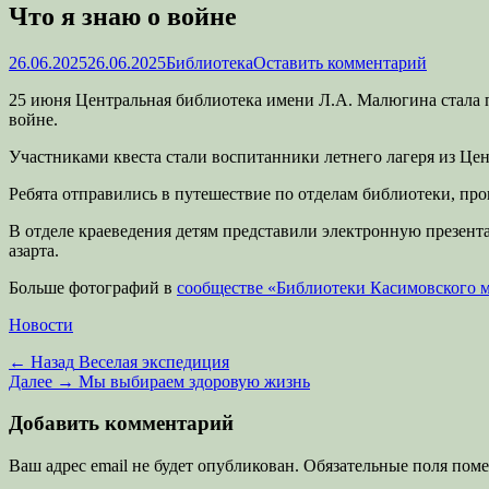
Что я знаю о войне
Опубликовано
Автор
26.06.2025
26.06.2025
Библиотека
Оставить комментарий
25 июня Центральная библиотека имени Л.А. Малюгина стала
войне.
Участниками квеста стали воспитанники летнего лагеря из Це
Ребята отправились в путешествие по отделам библиотеки, прош
В отделе краеведения детям представили электронную презен
азарта.
Больше фотографий в
сообществе «Библиотеки Касимовского 
Категории
Новости
Навигация
Предыдущая
← Назад
Веселая экспедиция
запись:
Следующая
Далее →
Мы выбираем здоровую жизнь
по
запись:
записям
Добавить комментарий
Ваш адрес email не будет опубликован.
Обязательные поля пом