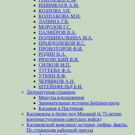
ИШИМБАЕВ А.М.
КОЗЛОВА З.Н.
КОЛПАКОВА М.Н.
ЛАПИНА Г.В.
МОРОЗОВ Г.С.
ПАЛФЁРОВ В.А.
ПОДШИВАЛКИНА М.А.
ПРАВДОЛЮБОВ В.С.
ПРОВОТОРОВ Ф.И.
РОДИН Н.А.
РЯХОВСКИЙ В.И.
СИЛКОВ М.П.
ТУГЕЕВА Ф.А.
УТКИН В.Ф.
ЧЕРВЯКОВ А.Н.
ШТЕЙНФЕЛЬД Б.И.
Литературная страница
Минуты вдохновения
Занимательные истории Библиогорода
Касимов и Пастернак
Касимовцы в битве под Москвой (к 75-летию
контрнаступления советских войск)
Касимовский комсомол: история, цифры, факты.
По страницам районной прессы