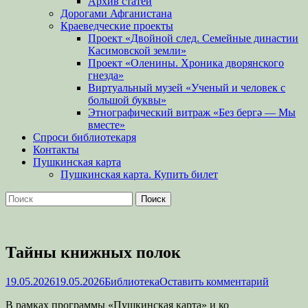
Архив статей
Дорогами Афганистана
Краеведческие проекты
Проект «Двойной след. Семейные династии
Касимовской земли»
Проект «Оленины. Хроника дворянского
гнезда»
Виртуальный музей «Ученый и человек с
большой буквы»
Этнографический витраж «Без бергə — Мы
вместе»
Спроси библиотекаря
Контакты
Пушкинская карта
Пушкинская карта. Купить билет
Поиск
Найти:
Тайны книжных полок
Опубликовано
Автор
19.05.2026
19.05.2026
Библиотека
Оставить комментарий
В рамках программы «Пушкинская карта» и ко