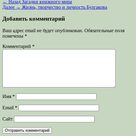
Навигация
Предыдущая
← Назад
Загадки книжного мира
запись:
Следующая
Далее →
Жизнь, творчество и личность Булгакова
по
запись:
записям
Добавить комментарий
Ваш адрес email не будет опубликован.
Обязательные поля
помечены
*
Комментарий
*
Имя
*
Email
*
Сайт