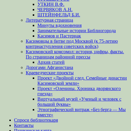
УТКИН В.Ф.
ЧЕРВЯКОВ А.Н.
ШТЕЙНФЕЛЬД Б.И.
Литературная страница
Минуты вдохновения
Занимательные истории Библиогорода
Касимов и Пастернак
Касимовцы в битве под Москвой (к 75-летию
контрнаступления советских войск)
Касимовский комсомол: история, цифры, факты.
По страницам районной прессы
Архив статей
Дорогами Афганистана
Краеведческие проекты
Проект «Двойной след. Семейные династии
Касимовской земли»
Проект «Оленины. Хроника дворянского
гнезда»
Виртуальный музей «Ученый и человек с
большой буквы»
Этнографический витраж «Без бергə — Мы
вместе»
Спроси библиотекаря
Контакты
Пушкинская карта