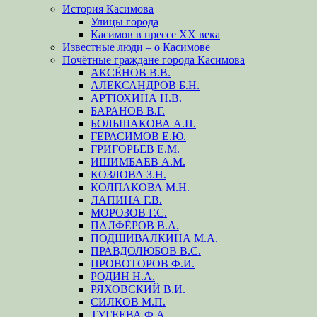
История Касимова
Улицы города
Касимов в прессе XX века
Известные люди – о Касимове
Почётные граждане города Касимова
АКСЁНОВ В.В.
АЛЕКСАНДРОВ Б.Н.
АРТЮХИНА Н.В.
БАРАНОВ В.Г.
БОЛЬШАКОВА А.П.
ГЕРАСИМОВ Е.Ю.
ГРИГОРЬЕВ Е.М.
ИШИМБАЕВ А.М.
КОЗЛОВА З.Н.
КОЛПАКОВА М.Н.
ЛАПИНА Г.В.
МОРОЗОВ Г.С.
ПАЛФЁРОВ В.А.
ПОДШИВАЛКИНА М.А.
ПРАВДОЛЮБОВ В.С.
ПРОВОТОРОВ Ф.И.
РОДИН Н.А.
РЯХОВСКИЙ В.И.
СИЛКОВ М.П.
ТУГЕЕВА Ф.А.