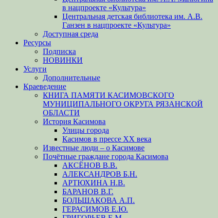
в нацпроекте «Культура»
Центральная детская библиотека им. А.В.
Ганзен в нацпроекте «Культура»
Доступная среда
Ресурсы
Подписка
НОВИНКИ
Услуги
Дополнительные
Краеведение
КНИГА ПАМЯТИ КАСИМОВСКОГО
МУНИЦИПАЛЬНОГО ОКРУГА РЯЗАНСКОЙ
ОБЛАСТИ
История Касимова
Улицы города
Касимов в прессе XX века
Известные люди – о Касимове
Почётные граждане города Касимова
АКСЁНОВ В.В.
АЛЕКСАНДРОВ Б.Н.
АРТЮХИНА Н.В.
БАРАНОВ В.Г.
БОЛЬШАКОВА А.П.
ГЕРАСИМОВ Е.Ю.
ГРИГОРЬЕВ Е.М.