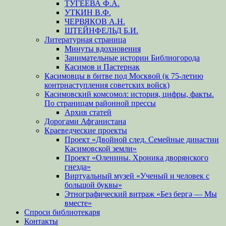
ТУГЕЕВА Ф.А.
УТКИН В.Ф.
ЧЕРВЯКОВ А.Н.
ШТЕЙНФЕЛЬД Б.И.
Литературная страница
Минуты вдохновения
Занимательные истории Библиогорода
Касимов и Пастернак
Касимовцы в битве под Москвой (к 75-летию
контрнаступления советских войск)
Касимовский комсомол: история, цифры, факты.
По страницам районной прессы
Архив статей
Дорогами Афганистана
Краеведческие проекты
Проект «Двойной след. Семейные династии
Касимовской земли»
Проект «Оленины. Хроника дворянского
гнезда»
Виртуальный музей «Ученый и человек с
большой буквы»
Этнографический витраж «Без бергə — Мы
вместе»
Спроси библиотекаря
Контакты