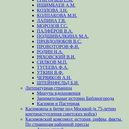
ИШИМБАЕВ А.М.
КОЗЛОВА З.Н.
КОЛПАКОВА М.Н.
ЛАПИНА Г.В.
МОРОЗОВ Г.С.
ПАЛФЁРОВ В.А.
ПОДШИВАЛКИНА М.А.
ПРАВДОЛЮБОВ В.С.
ПРОВОТОРОВ Ф.И.
РОДИН Н.А.
РЯХОВСКИЙ В.И.
СИЛКОВ М.П.
ТУГЕЕВА Ф.А.
УТКИН В.Ф.
ЧЕРВЯКОВ А.Н.
ШТЕЙНФЕЛЬД Б.И.
Литературная страница
Минуты вдохновения
Занимательные истории Библиогорода
Касимов и Пастернак
Касимовцы в битве под Москвой (к 75-летию
контрнаступления советских войск)
Касимовский комсомол: история, цифры, факты.
По страницам районной прессы