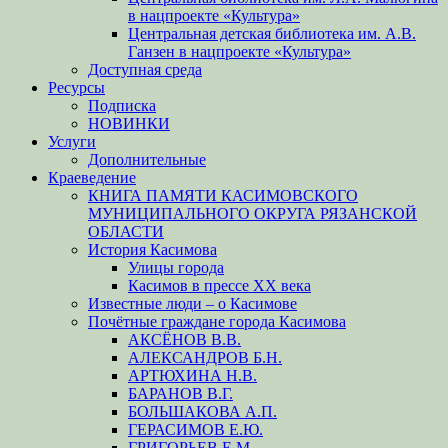
в нацпроекте «Культура»
Центральная детская библиотека им. А.В.
Ганзен в нацпроекте «Культура»
Доступная среда
Ресурсы
Подписка
НОВИНКИ
Услуги
Дополнительные
Краеведение
КНИГА ПАМЯТИ КАСИМОВСКОГО
МУНИЦИПАЛЬНОГО ОКРУГА РЯЗАНСКОЙ
ОБЛАСТИ
История Касимова
Улицы города
Касимов в прессе XX века
Известные люди – о Касимове
Почётные граждане города Касимова
АКСЁНОВ В.В.
АЛЕКСАНДРОВ Б.Н.
АРТЮХИНА Н.В.
БАРАНОВ В.Г.
БОЛЬШАКОВА А.П.
ГЕРАСИМОВ Е.Ю.
ГРИГОРЬЕВ Е.М.