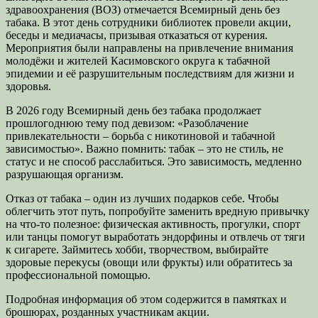
здравоохранения (ВОЗ) отмечается Всемирный день без
табака. В этот день сотрудники библиотек провели акции,
беседы и медиачасы, призывая отказаться от курения.
Мероприятия были направлены на привлечение внимания
молодёжи и жителей Касимовского округа к табачной
эпидемии и её разрушительным последствиям для жизни и
здоровья.
В 2026 году Всемирный день без табака продолжает
прошлогоднюю тему под девизом: «Разоблачение
привлекательности – борьба с никотиновой и табачной
зависимостью». Важно помнить: табак – это не стиль, не
статус и не способ расслабиться. Это зависимость, медленно
разрушающая организм.
Отказ от табака – один из лучших подарков себе. Чтобы
облегчить этот путь, попробуйте заменить вредную привычку
на что-то полезное: физическая активность, прогулки, спорт
или танцы помогут выработать эндорфины и отвлечь от тяги
к сигарете. Займитесь хобби, творчеством, выбирайте
здоровые перекусы (овощи или фрукты) или обратитесь за
профессиональной помощью.
Подробная информация об этом содержится в памятках и
брошюрах, розданных участникам акции.