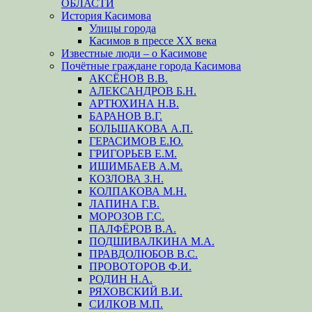
ОБЛАСТИ
История Касимова
Улицы города
Касимов в прессе XX века
Известные люди – о Касимове
Почётные граждане города Касимова
АКСЁНОВ В.В.
АЛЕКСАНДРОВ Б.Н.
АРТЮХИНА Н.В.
БАРАНОВ В.Г.
БОЛЬШАКОВА А.П.
ГЕРАСИМОВ Е.Ю.
ГРИГОРЬЕВ Е.М.
ИШИМБАЕВ А.М.
КОЗЛОВА З.Н.
КОЛПАКОВА М.Н.
ЛАПИНА Г.В.
МОРОЗОВ Г.С.
ПАЛФЁРОВ В.А.
ПОДШИВАЛКИНА М.А.
ПРАВДОЛЮБОВ В.С.
ПРОВОТОРОВ Ф.И.
РОДИН Н.А.
РЯХОВСКИЙ В.И.
СИЛКОВ М.П.