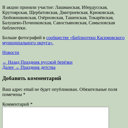
В акции приняли участие: Лашманская, Ибердусская,
Крутоярская, Щербатовская, Дмитриевская, Крюковская,
Любовниковская, Озёрновская, Ташенская, Токарёвская,
Балушево-Починковская, Савостьяновская, Самыловская
библиотеки.
Больше фотографий в
сообществе «Библиотеки Касимовского
муниципального округа».
Категории
Новости
Навигация
Предыдущая
← Назад
Праздник русской берёзки
запись:
Следующая
Далее →
Праздник детства
по
запись:
записям
Добавить комментарий
Ваш адрес email не будет опубликован.
Обязательные поля
помечены
*
Комментарий
*