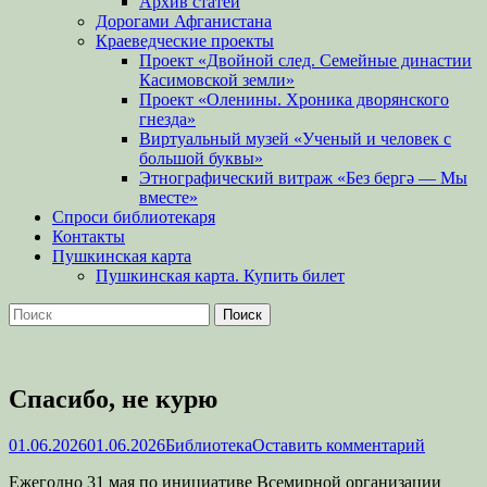
Архив статей
Дорогами Афганистана
Краеведческие проекты
Проект «Двойной след. Семейные династии
Касимовской земли»
Проект «Оленины. Хроника дворянского
гнезда»
Виртуальный музей «Ученый и человек с
большой буквы»
Этнографический витраж «Без бергə — Мы
вместе»
Спроси библиотекаря
Контакты
Пушкинская карта
Пушкинская карта. Купить билет
Поиск
Найти:
Спасибо, не курю
Опубликовано
Автор
01.06.2026
01.06.2026
Библиотека
Оставить комментарий
Ежегодно 31 мая по инициативе Всемирной организации