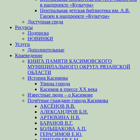
в нацпроекте «Культура»
Центральная детская библиотека им. А.В.
Ганзен в нацпроекте «Культура»
Доступная среда
Ресурсы
Подписка
НОВИНКИ
Услуги
Дополнительные
Краеведение
КНИГА ПАМЯТИ КАСИМОВСКОГО
МУНИЦИПАЛЬНОГО ОКРУГА РЯЗАНСКОЙ
ОБЛАСТИ
История Касимова
Улицы города
Касимов в прессе XX века
Известные люди – о Касимове
Почётные граждане города Касимова
АКСЁНОВ В.В.
АЛЕКСАНДРОВ Б.Н.
АРТЮХИНА Н.В.
БАРАНОВ В.Г.
БОЛЬШАКОВА А.П.
ГЕРАСИМОВ Е.Ю.
ГРИГОРЬЕВ Е.М.