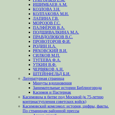
ИШИМБАЕВ А.М.
КОЗЛОВА З.Н.
КОЛПАКОВА М.Н.
ЛАПИНА Г.В.
МОРОЗОВ Г.С.
ПАЛФЁРОВ В.А.
ПОДШИВАЛКИНА М.А.
ПРАВДОЛЮБОВ В.С.
ПРОВОТОРОВ Ф.И.
РОДИН Н.А.
РЯХОВСКИЙ В.И.
СИЛКОВ М.П.
ТУГЕЕВА Ф.А.
УТКИН В.Ф.
ЧЕРВЯКОВ А.Н.
ШТЕЙНФЕЛЬД Б.И.
Литературная страница
Минуты вдохновения
Занимательные истории Библиогорода
Касимов и Пастернак
Касимовцы в битве под Москвой (к 75-летию
контрнаступления советских войск)
Касимовский комсомол: история, цифры, факты.
По страницам районной прессы