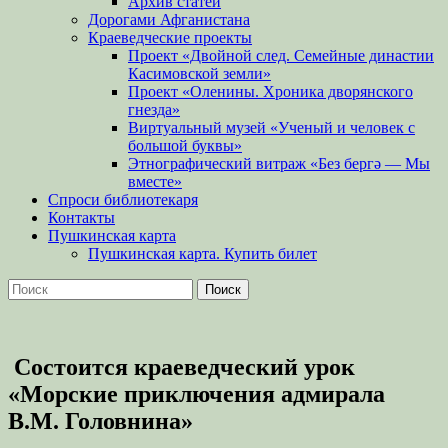
Архив статей
Дорогами Афганистана
Краеведческие проекты
Проект «Двойной след. Семейные династии
Касимовской земли»
Проект «Оленины. Хроника дворянского
гнезда»
Виртуальный музей «Ученый и человек с
большой буквы»
Этнографический витраж «Без бергə — Мы
вместе»
Спроси библиотекаря
Контакты
Пушкинская карта
Пушкинская карта. Купить билет
Поиск
Найти:
Состоится краеведческий урок
«Морские приключения адмирала
В.М. Головнина»