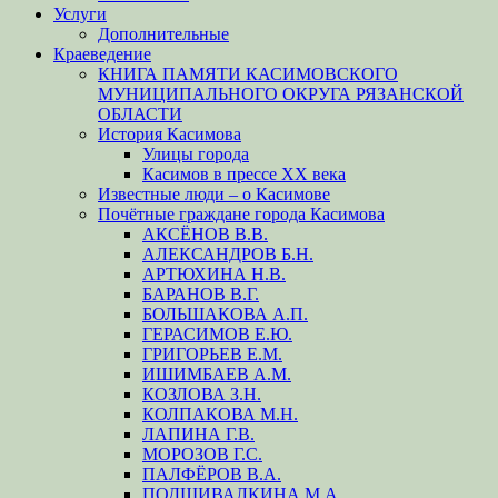
Услуги
Дополнительные
Краеведение
КНИГА ПАМЯТИ КАСИМОВСКОГО
МУНИЦИПАЛЬНОГО ОКРУГА РЯЗАНСКОЙ
ОБЛАСТИ
История Касимова
Улицы города
Касимов в прессе XX века
Известные люди – о Касимове
Почётные граждане города Касимова
АКСЁНОВ В.В.
АЛЕКСАНДРОВ Б.Н.
АРТЮХИНА Н.В.
БАРАНОВ В.Г.
БОЛЬШАКОВА А.П.
ГЕРАСИМОВ Е.Ю.
ГРИГОРЬЕВ Е.М.
ИШИМБАЕВ А.М.
КОЗЛОВА З.Н.
КОЛПАКОВА М.Н.
ЛАПИНА Г.В.
МОРОЗОВ Г.С.
ПАЛФЁРОВ В.А.
ПОДШИВАЛКИНА М.А.