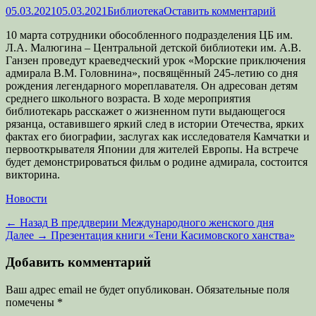
Опубликовано
Автор
05.03.2021
05.03.2021
Библиотека
Оставить комментарий
10 марта сотрудники обособленного подразделения ЦБ им.
Л.А. Малюгина – Центральной детской библиотеки им. А.В.
Ганзен проведут краеведческий урок «Морские приключения
адмирала В.М. Головнина», посвящённый 245-летию со дня
рождения легендарного мореплавателя. Он адресован детям
среднего школьного возраста. В ходе мероприятия
библиотекарь расскажет о жизненном пути выдающегося
рязанца, оставившего яркий след в истории Отечества, ярких
фактах его биографии, заслугах как исследователя Камчатки и
первооткрывателя Японии для жителей Европы. На встрече
будет демонстрироваться фильм о родине адмирала, состоится
викторина.
Категории
Новости
Навигация
Предыдущая
← Назад
В преддверии Международного женского дня
запись:
Следующая
Далее →
Презентация книги «Тени Касимовского ханства»
по
запись:
записям
Добавить комментарий
Ваш адрес email не будет опубликован.
Обязательные поля
помечены
*