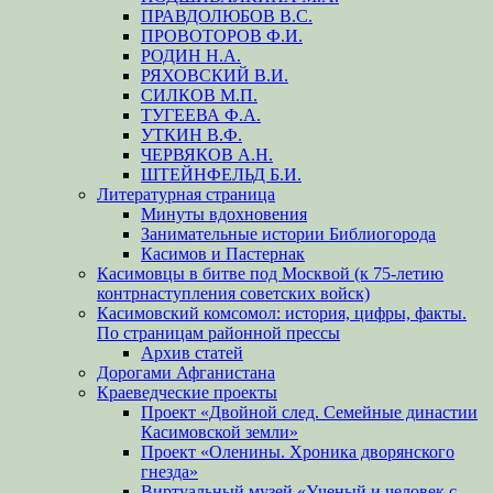
ПРАВДОЛЮБОВ В.С.
ПРОВОТОРОВ Ф.И.
РОДИН Н.А.
РЯХОВСКИЙ В.И.
СИЛКОВ М.П.
ТУГЕЕВА Ф.А.
УТКИН В.Ф.
ЧЕРВЯКОВ А.Н.
ШТЕЙНФЕЛЬД Б.И.
Литературная страница
Минуты вдохновения
Занимательные истории Библиогорода
Касимов и Пастернак
Касимовцы в битве под Москвой (к 75-летию
контрнаступления советских войск)
Касимовский комсомол: история, цифры, факты.
По страницам районной прессы
Архив статей
Дорогами Афганистана
Краеведческие проекты
Проект «Двойной след. Семейные династии
Касимовской земли»
Проект «Оленины. Хроника дворянского
гнезда»
Виртуальный музей «Ученый и человек с