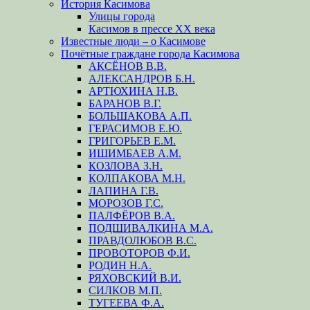
История Касимова
Улицы города
Касимов в прессе XX века
Известные люди – о Касимове
Почётные граждане города Касимова
АКСЁНОВ В.В.
АЛЕКСАНДРОВ Б.Н.
АРТЮХИНА Н.В.
БАРАНОВ В.Г.
БОЛЬШАКОВА А.П.
ГЕРАСИМОВ Е.Ю.
ГРИГОРЬЕВ Е.М.
ИШИМБАЕВ А.М.
КОЗЛОВА З.Н.
КОЛПАКОВА М.Н.
ЛАПИНА Г.В.
МОРОЗОВ Г.С.
ПАЛФЁРОВ В.А.
ПОДШИВАЛКИНА М.А.
ПРАВДОЛЮБОВ В.С.
ПРОВОТОРОВ Ф.И.
РОДИН Н.А.
РЯХОВСКИЙ В.И.
СИЛКОВ М.П.
ТУГЕЕВА Ф.А.