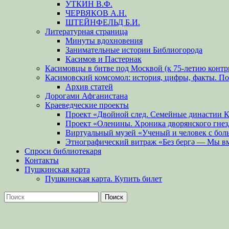
УТКИН В.Ф.
ЧЕРВЯКОВ А.Н.
ШТЕЙНФЕЛЬД Б.И.
Литературная страница
Минуты вдохновения
Занимательные истории Библиогорода
Касимов и Пастернак
Касимовцы в битве под Москвой (к 75-летию контр
Касимовский комсомол: история, цифры, факты. П
Архив статей
Дорогами Афганистана
Краеведческие проекты
Проект «Двойной след. Семейные династии 
Проект «Оленины. Хроника дворянского гнез
Виртуальный музей «Ученый и человек с бол
Этнографический витраж «Без бергə — Мы в
Спроси библиотекаря
Контакты
Пушкинская карта
Пушкинская карта. Купить билет
Поиск
Найти: