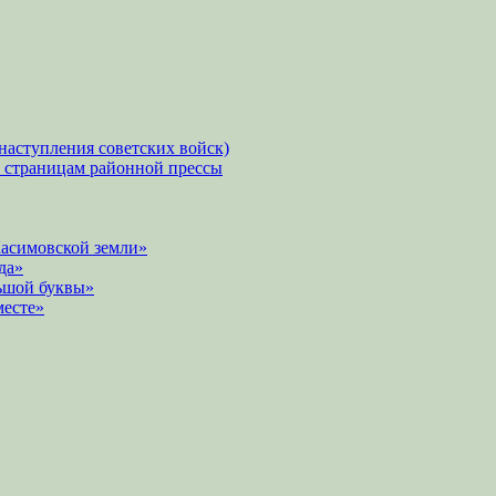
наступления советских войск)
о страницам районной прессы
Касимовской земли»
да»
ьшой буквы»
месте»