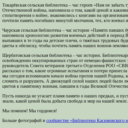
Токарёвская сельская библиотека – час героев «Нам не забыть 
Отечественной войны, напомнила о том, какой ценой и какими
стихотворения о войне, знакомились с книгами на организова
почтили память погибших минутой молчания, тех, кто воевал и
Чаурская сельская библиотека – час истории «Памяти павших б
напомнила хронологию развития военных действий в период Ве
выпавших в те годы на детские плечи, о тяжёлых трудовых буд
цветы к обелиску, чтобы почтить память наших воинов-земляко
Щербатовская сельская библиотека – час истории. Библиотекар
освобождении оккупированных стран от немецко-фашистских з
руководитель Совета ветеранов третьего Отделения РОО «СВВ
рассказал о том, какие огромные испытания и потери принесла
мы сегодня вспоминаем начало войны против нашей Родины, ко
сломить и разрушить. А движущей силой наших людей были лю
цветов к памятнику воинам, павшим в годы Великой Отечеств
Пусть никогда не угасает пламя памяти о наших предках, и пу
знали, какой ценой была добыта свобода и мир на нашей земле.
Мы помним! Мы гордимся!
Больше фотографий в
сообществе «Библиотеки Касимовского 