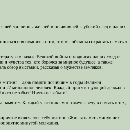
унесшей миллионы жизней и оставившей глубокий след в наших
ниться и вспомнить о том, что мы обязаны сохранять память о
итература о начале Великой войны и подвигах наших солдат.
и чувства тех, кто боролся за мирное будущее, а также
а обзор выставки, рассказав о мужестве земляков,
н митинг – дань памяти погибшим в годы Великой
изни 27 миллионов человек. Каждый присутствующий держал в
Никто не забыт! Ничто не забыто!
 памяти». Каждый участник смог зажечь свечу в память о тех,
роприятие включало в себя митинг «Живая память минувших
ероприятие минутой молчания.