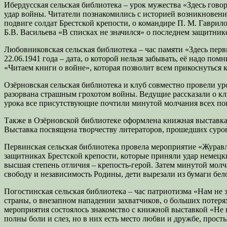
Ибердусская сельская библиотека – урок мужества «Здесь гов
удар войны. Читатели познакомились с историей возникновения
подвиге солдат Брестской крепости, о командире П. М. Гаврил
Б.В. Васильева «В списках не значился» о последнем защитни
Любовниковская сельская библиотека – час памяти «Здесь перв
22.06.1941 года – дата, о которой нельзя забывать, её надо по
«Читаем книги о войне», которая позволит всем прикоснуться к
Озёрновская сельская библиотека и клуб совместно провели у
разорвана страшным грохотом войны. Ведущие рассказали о кл
урока все присутствующие почтили минутой молчания всех поги
Также в Озёрновской библиотеке оформлена книжная выставка
Выставка посвящена творчеству литераторов, прошедших сур
Первинская сельская библиотека провела мероприятие «Журавл
защитниках Брестской крепости, которые приняли удар немецк
высшая степень отличия – крепость-герой. Затем минутой молч
свободу и независимость Родины, дети вырезали из бумаги бел
Погостинская сельская библиотека – час патриотизма «Нам не з
страны, о внезапном нападении захватчиков, о больших потер
мероприятия состоялось знакомство с книжной выставкой «Не г
полны боли и слез, но в них есть место любви и дружбе, прост