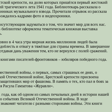
стской крепости, на долю которых пришёлся первый жестокий
 трагического лета 1941 года. Библиотекарь рассказала о
анниках музыкального взвода. Прочитали отрывок из рассказа
вождалось кадрами фото и видеохроники.
сутствующим задуматься о том, что значит мир для всех нас.
же в библиотеке оформлена тематическая книжная выставка
ь.
овно в 4 часа утра мирная жизнь миллионов людей была
облесть и отвагу в тяжёлые для страны времена. В завершение
давая дань уважения тем, кто не вернулся с полей сражений.
 книгами писателей-фронтовиков – юбиляров победного года.
ественной войны, о первых, самых страшных ее днях, о
кой Отечественной войне, Брестской крепости присвоена
ащитивших мир от фашизма. В память о тех, кто пал в боях за
я Расула Гамзатова «Журавли».
1 года, как об одном из самых печальных дней в истории нашей
ы о событиях Великой Отечественной войны. В ходе
е знакомят читателя с разными сторонами войны. Эти книги