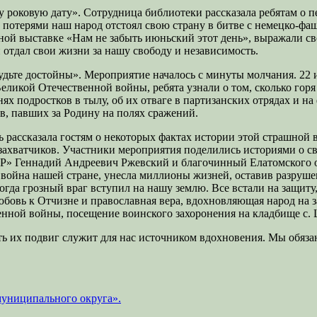
ту роковую дату». Сотрудница библиотеки рассказала ребятам о 
 потерями наш народ отстоял свою страну в битве с немецко-фаш
нной выставке «Нам не забыть июньский этот день», выражали 
 отдал свои жизни за нашу свободу и независимость.
удьте достойны». Мероприятие началось с минуты молчания. 22 и
ликой Отечественной войны, ребята узнали о том, сколько горя
нях подростков в тылу, об их отваге в партизанских отрядах и н
в, павших за Родину на полях сражений.
ь рассказала гостям о некоторых фактах истории этой страшной 
ахватчиков. Участники мероприятия поделились историями о св
Р» Геннадий Андреевич Ржевский и благочинный Елатомского о
 война нашей стране, унесла миллионы жизней, оставив разрушен
гда грозный враг вступил на нашу землю. Все встали на защиту
бовь к Отчизне и православная вера, вдохновляющая народ на 
енной войны, посещение воинского захоронения на кладбище с.
сть их подвиг служит для нас источником вдохновения. Мы обяз
муниципального округа».