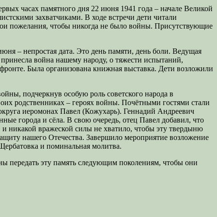
первых часах памятного дня 22 июня 1941 года – начале Великой
истскими захватчиками. В ходе встречи дети читали
свои пожелания, чтобы никогда не было войны. Присутствующие
юня – непростая дата. Это день памяти, день боли. Ведущая
 принесла война нашему народу, о тяжести испытаний,
а фронте. Была организована книжная выставка. Дети возложили
войны, подчеркнув особую роль советского народа в
оих родственниках – героях войны. Почётными гостями стали
круга иеромонах Павел (Кожухарь). Геннадий Андреевич
ные города и сёла. В свою очередь, отец Павел добавил, что
, и никакой вражеской силы не хватило, чтобы эту твердыню
защиту нашего Отечества. Завершило мероприятие возложение
 Щербатовка и поминальная молитва.
аны передать эту память следующим поколениям, чтобы они