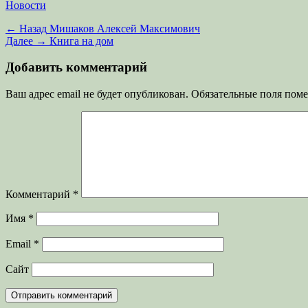
Категории
Новости
Навигация
Предыдущая
← Назад
Мишаков Алексей Максимович
запись:
Следующая
Далее →
Книга на дом
по
запись:
записям
Добавить комментарий
Ваш адрес email не будет опубликован.
Обязательные поля пом
Комментарий
*
Имя
*
Email
*
Сайт