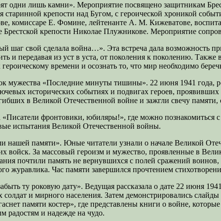
орят одни лишь камни». Мероприятие посвящено защитникам Бре
 старинной крепости над Бугом, с героической хроникой событий
ове, комиссаре Е. Фомине, лейтенанте А. М. Кижеватове, воспит
ке Брестской крепости Николае Плужникове. Мероприятие сопро
ый шаг свой сделала война…». Эта встреча дала возможность при
мнить и передавая из уст в уста, от поколения к поколению. Так
 героическому времени и осознать то, что мир необходимо береч
рок мужества «Последние минуты тишины». 22 июня 1941 года, р
ючевых исторических событиях и подвигах героев, проявивших д
бших в Великой Отечественной войне и зажгли свечу памяти, от
 «Писатели фронтовики, юбиляры!», где можно познакомиться с
овые испытания Великой Отечественной войны.
и нашей памяти». Юные читатели узнали о начале Великой Отеч
их войск. За массовый героизм и мужество, проявленные в Вели
ания почтили память не вернувшихся с полей сражений воинов, з
ого журавлика. Час памяти завершился прочтением стихотворени
абыть ту роковую дату». Ведущая рассказала о дате 22 июня 194
ях солдат и мирного населения. Затем демонстрировались слайд
аснет памяти костер», где представлены книги о войне, которы
ым радостям и надежде на чудо.