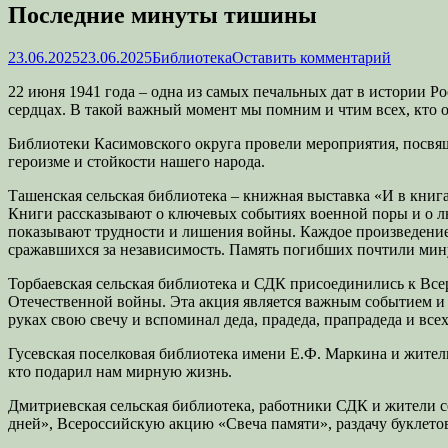
Последние минуты тишины
Опубликовано
Автор
23.06.2025
23.06.2025
Библиотека
Оставить комментарий
22 июня 1941 года – одна из самых печальных дат в истории 
сердцах. В такой важный момент мы помним и чтим всех, кто о
Библиотеки Касимовского округа провели мероприятия, посвящ
героизме и стойкости нашего народа.
Ташенская сельская библиотека – книжная выставка «И в книга
Книги рассказывают о ключевых событиях военной поры и о люд
показывают трудности и лишения войны. Каждое произведение 
сражавшихся за независимость. Память погибших почтили мин
Торбаевская сельская библиотека и СДК присоединились к Вс
Отечественной войны. Эта акция является важным событием и
руках свою свечу и вспоминал деда, прадеда, прапрадеда и все
Гусевская поселковая библиотека имени Е.Ф. Маркина и жители
кто подарил нам мирную жизнь.
Дмитриевская сельская библиотека, работники СДК и жители с
дней», Всероссийскую акцию «Свеча памяти», раздачу буклето