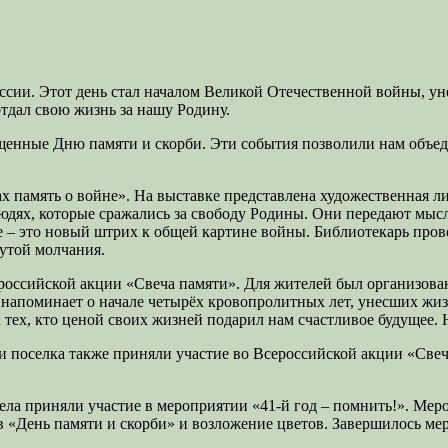
России. Этот день стал началом Великой Отечественной войны, 
тдал свою жизнь за нашу Родину.
енные Дню памяти и скорби. Эти события позволили нам объеди
х память о войне». На выставке представлена художественная л
ях, которые сражались за свободу Родины. Они передают мысли 
– это новый штрих к общей картине войны. Библиотекарь провел
утой молчания.
ероссийской акции «Свеча памяти». Для жителей был организова
 напоминает о начале четырёх кровопролитных лет, унесших ж
х тех, кто ценой своих жизней подарил нам счастливое будущее. 
 поселка также приняли участие во Всероссийской акции «Свеча
ела приняли участие в мероприятии «41-й год – помнить!». Ме
в «День памяти и скорби» и возложение цветов. Завершилось м