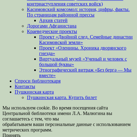
контрнаступления советских войск)
Касимовский комсомол: история, цифры, факты.
По страницам районной прессы
Архив статей
Дорогами Афганистана
Краеведческие проекты
Проект «Двойной след. Семейные династии
Касимовской земли»
Проект «Оленины. Хроника дворянского
гнезда»
Виртуальный музей «Ученый и человек с
большой буквы»
Этнографический витраж «Без бергə — Мы
вместе»
Спроси библиотекаря
Контакты
Пушкинская карта
Пушкинская карта. Купить билет
Мы используем cookie. Во время посещения сайта
Центральной библиотеки имени Л.А. Малюгина вы
соглашаетесь с тем, что мы
обрабатываем ваши персональные данные с использованием
метрических программ.
Принять