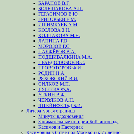
БАРАНОВ В.Г.
БОЛЬШАКОВА А.П.
ГЕРАСИМОВ Е.Ю.
ГРИГОРЬЕВ Е.М.
ИШИМБАЕВ А.М.
КОЗЛОВА З.Н.
КОЛПАКОВА М.Н.
ЛАПИНА Г.В.
МОРОЗОВ Г.С.
ПАЛФЁРОВ В.А.
ПОДШИВАЛКИНА М.А.
ПРАВДОЛЮБОВ В.С.
ПРОВОТОРОВ Ф.И.
РОДИН Н.А.
РЯХОВСКИЙ В.И.
СИЛКОВ М.П.
ТУГЕЕВА Ф.А.
УТКИН В.Ф.
ЧЕРВЯКОВ А.Н.
ШТЕЙНФЕЛЬД Б.И.
Литературная страница
Минуты вдохновения
Занимательные истории Библиогорода
Касимов и Пастернак
Касимовцы в битве под Москвой (к 75-летию