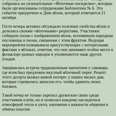
собрались на увлекательные «Яблочные посиделки», которые
были организованы сотрудниками Библиотеки № 6. Это
событие приурочено к Дню яблок, который отмечается 21
октября.
Гости вечера активно обсуждали полезные свойства яблок и
делились своими «яблочными» рецептами. Участники
собирали пазлы с изображением яблок, вспоминали народные
пословицы и песни, связанные с этим фруктом. Ведущая
мероприятия познакомила присутствующих с интересными
фактами о яблоках, отметив, что они занимают особое место в
фольклоре разных народов и упоминаются чаще других
плодов.
Завершилась встреча традиционным чаепитием у самовара,
где всем был предложен вкусный яблочный пирог. Рецепт
этого десерта вызвал живой интерес у наших милых дам,
которые стремились записать его, чтобы удивить своих
близких.
Такой вечер не только укрепил дружеские связи среди
участников клуба, но и позволил каждому насладиться
атмосферой тепла и уюта, напомнив о важности общения и
обмена опытом.