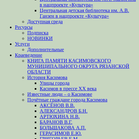
в нацпроекте «Культура»
Центральная детская библиотека им. А.В.
Ганзен в нацпроекте «Культура»
Доступная среда
Ресурсы
Подписка
НОВИНКИ
Услуги
Дополнительные
Краеведение
КНИГА ПАМЯТИ КАСИМОВСКОГО
МУНИЦИПАЛЬНОГО ОКРУГА РЯЗАНСКОЙ
ОБЛАСТИ
История Касимова
Улицы города
Касимов в прессе XX века
Известные люди – о Касимове
Почётные граждане города Касимова
АКСЁНОВ В.В.
АЛЕКСАНДРОВ Б.Н.
АРТЮХИНА Н.В.
БАРАНОВ В.Г.
БОЛЬШАКОВА А.П.
ГЕРАСИМОВ Е.Ю.
ГРИГОРЬЕВ Е.М.