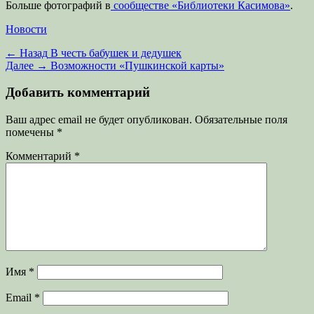
Больше фотографий в
сообществе «Библиотеки Касимова»
.
Категории
Новости
Навигация
Предыдущая
← Назад
В честь бабушек и дедушек
запись:
Следующая
Далее →
Возможности «Пушкинской карты»
по
запись:
записям
Добавить комментарий
Ваш адрес email не будет опубликован.
Обязательные поля
помечены
*
Комментарий
*
Имя
*
Email
*