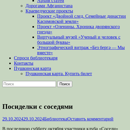
Архив статей
Дорогами Афганистана
Краеведческие проекты
Проект «Двойной след. Семейные династии
Касимовской земли»
Проект «Оленины. Хроника дворянского
гнезда»
Виртуальный музей «Ученый и человек с
большой буквы»
Этнографический витраж «Без бергə — Мы
вместе»
Спроси библиотекаря
Контакты
Пушкинская карта
Пушкинская карта. Купить билет
Поиск
Найти:
Посиделки с соседями
Опубликовано
Автор
29.10.2024
29.10.2024
Библиотека
Оставить комментарий
В последнюю субботу октября участники клуба «Соседи»