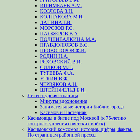
ИШИМБАЕВ А.М.
КОЗЛОВА З.Н.
КОЛПАКОВА М.Н.
ЛАПИНА Г.В.
МОРОЗОВ Г.С.
ПАЛФЁРОВ В.А.
ПОДШИВАЛКИНА М.А.
ПРАВДОЛЮБОВ В.С.
ПРОВОТОРОВ Ф.И.
РОДИН Н.А.
РЯХОВСКИЙ В.И.
СИЛКОВ М.П.
ТУГЕЕВА Ф.А.
УТКИН В.Ф.
ЧЕРВЯКОВ А.Н.
ШТЕЙНФЕЛЬД Б.И.
Литературная страница
Минуты вдохновения
Занимательные истории Библиогорода
Касимов и Пастернак
Касимовцы в битве под Москвой (к 75-летию
контрнаступления советских войск)
Касимовский комсомол: история, цифры, факты.
По страницам районной прессы