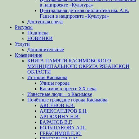
в нацпроекте «Культура»
Центральная детская библиотека им. А.В.
Ганзен в нацпроекте «Культура»
Доступная среда
Ресурсы
Подписка
НОВИНКИ
Услуги
Дополнительные
Краеведение
КНИГА ПАМЯТИ КАСИМОВСКОГО
МУНИЦИПАЛЬНОГО ОКРУГА РЯЗАНСКОЙ
ОБЛАСТИ
История Касимова
Улицы города
Касимов в прессе XX века
Известные люди – о Касимове
Почётные граждане города Касимова
АКСЁНОВ В.В.
АЛЕКСАНДРОВ Б.Н.
АРТЮХИНА Н.В.
БАРАНОВ В.Г.
БОЛЬШАКОВА А.П.
ГЕРАСИМОВ Е.Ю.
ГРИГОРЬЕВ Е.М.