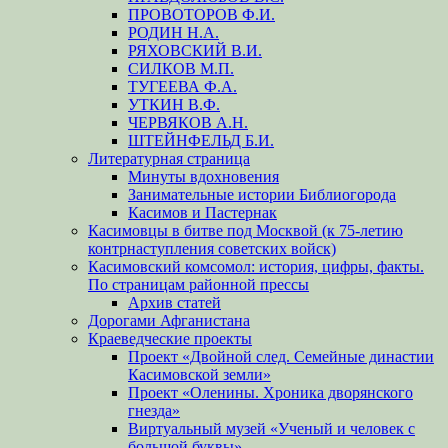
ПРОВОТОРОВ Ф.И.
РОДИН Н.А.
РЯХОВСКИЙ В.И.
СИЛКОВ М.П.
ТУГЕЕВА Ф.А.
УТКИН В.Ф.
ЧЕРВЯКОВ А.Н.
ШТЕЙНФЕЛЬД Б.И.
Литературная страница
Минуты вдохновения
Занимательные истории Библиогорода
Касимов и Пастернак
Касимовцы в битве под Москвой (к 75-летию
контрнаступления советских войск)
Касимовский комсомол: история, цифры, факты.
По страницам районной прессы
Архив статей
Дорогами Афганистана
Краеведческие проекты
Проект «Двойной след. Семейные династии
Касимовской земли»
Проект «Оленины. Хроника дворянского
гнезда»
Виртуальный музей «Ученый и человек с
большой буквы»