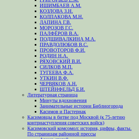
ИШИМБАЕВ А.М.
КОЗЛОВА З.Н.
КОЛПАКОВА М.Н.
ЛАПИНА Г.В.
МОРОЗОВ Г.С.
ПАЛФЁРОВ В.А.
ПОДШИВАЛКИНА М.А.
ПРАВДОЛЮБОВ В.С.
ПРОВОТОРОВ Ф.И.
РОДИН Н.А.
РЯХОВСКИЙ В.И.
СИЛКОВ М.П.
ТУГЕЕВА Ф.А.
УТКИН В.Ф.
ЧЕРВЯКОВ А.Н.
ШТЕЙНФЕЛЬД Б.И.
Литературная страница
Минуты вдохновения
Занимательные истории Библиогорода
Касимов и Пастернак
Касимовцы в битве под Москвой (к 75-летию
контрнаступления советских войск)
Касимовский комсомол: история, цифры, факты.
По страницам районной прессы