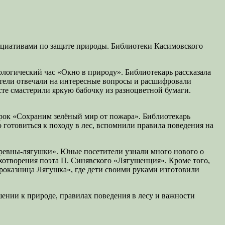
ициативами по защите природы. Библиотеки Касимовского
логический час «Окно в природу». Библиотекарь рассказала
атели отвечали на интересные вопросы и расшифровали
те смастерили яркую бабочку из разноцветной бумаги.
урок «Сохраним зелёный мир от пожара». Библиотекарь
 готовиться к походу в лес, вспомнили правила поведения на
аревны-лягушки». Юные посетители узнали много нового о
хотворения поэта П. Синявского «Лягушенция». Кроме того,
роказница Лягушка», где дети своими руками изготовили
ении к природе, правилах поведения в лесу и важности