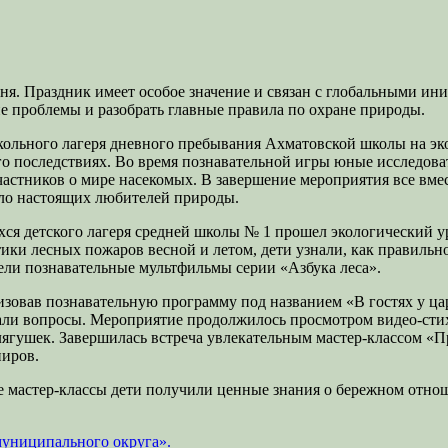
я. Праздник имеет особое значение и связан с глобальными ин
е проблемы и разобрать главные правила по охране природы.
ольного лагеря дневного пребывания Ахматовской школы на эко
го последствиях. Во время познавательной игры юные исследов
частников о мире насекомых. В завершение мероприятия все вмес
ло настоящих любителей природы.
ихся детского лагеря средней школы № 1 прошел экологический 
ки лесных пожаров весной и летом, дети узнали, как правильно
ели познавательные мультфильмы серии «Азбука леса».
изовав познавательную программу под названием «В гостях у ц
вали вопросы. Мероприятие продолжилось просмотром видео-сти
ягушек. Завершилась встреча увлекательным мастер-классом «П
ниров.
е мастер-классы дети получили ценные знания о бережном отнош
муниципального округа».