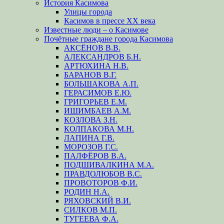
История Касимова
Улицы города
Касимов в прессе XX века
Известные люди – о Касимове
Почётные граждане города Касимова
АКСЁНОВ В.В.
АЛЕКСАНДРОВ Б.Н.
АРТЮХИНА Н.В.
БАРАНОВ В.Г.
БОЛЬШАКОВА А.П.
ГЕРАСИМОВ Е.Ю.
ГРИГОРЬЕВ Е.М.
ИШИМБАЕВ А.М.
КОЗЛОВА З.Н.
КОЛПАКОВА М.Н.
ЛАПИНА Г.В.
МОРОЗОВ Г.С.
ПАЛФЁРОВ В.А.
ПОДШИВАЛКИНА М.А.
ПРАВДОЛЮБОВ В.С.
ПРОВОТОРОВ Ф.И.
РОДИН Н.А.
РЯХОВСКИЙ В.И.
СИЛКОВ М.П.
ТУГЕЕВА Ф.А.