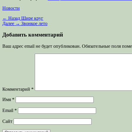
Категории
Новости
Навигация
Предыдущая
← Назад
Шире круг
запись:
Следующая
Далее →
Звонкое лето
по
запись:
записям
Добавить комментарий
Ваш адрес email не будет опубликован.
Обязательные поля пом
Комментарий
*
Имя
*
Email
*
Сайт