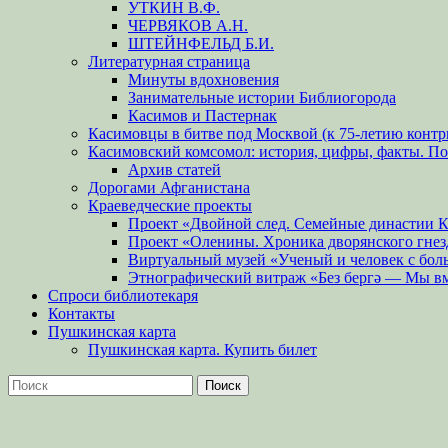
УТКИН В.Ф.
ЧЕРВЯКОВ А.Н.
ШТЕЙНФЕЛЬД Б.И.
Литературная страница
Минуты вдохновения
Занимательные истории Библиогорода
Касимов и Пастернак
Касимовцы в битве под Москвой (к 75-летию контр
Касимовский комсомол: история, цифры, факты. П
Архив статей
Дорогами Афганистана
Краеведческие проекты
Проект «Двойной след. Семейные династии 
Проект «Оленины. Хроника дворянского гнез
Виртуальный музей «Ученый и человек с бол
Этнографический витраж «Без бергə — Мы в
Спроси библиотекаря
Контакты
Пушкинская карта
Пушкинская карта. Купить билет
Поиск
Найти: