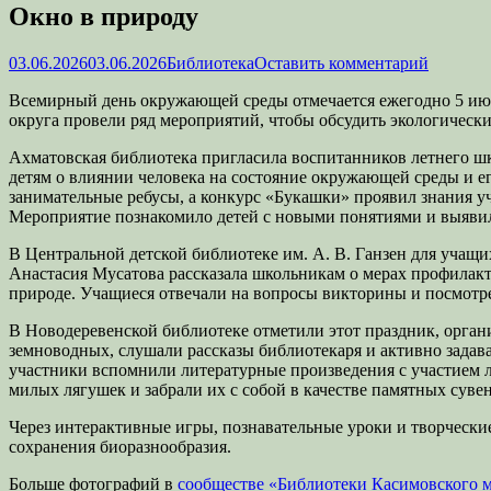
Окно в природу
Опубликовано
Автор
03.06.2026
03.06.2026
Библиотека
Оставить комментарий
Всемирный день окружающей среды отмечается ежегодно 5 июн
округа провели ряд мероприятий, чтобы обсудить экологически
Ахматовская библиотека пригласила воспитанников летнего шк
детям о влиянии человека на состояние окружающей среды и е
занимательные ребусы, а конкурс «Букашки» проявил знания у
Мероприятие познакомило детей с новыми понятиями и выяви
В Центральной детской библиотеке им. А. В. Ганзен для учащ
Анастасия Мусатова рассказала школьникам о мерах профилакти
природе. Учащиеся отвечали на вопросы викторины и посмотр
В Новодеревенской библиотеке отметили этот праздник, орган
земноводных, слушали рассказы библиотекаря и активно зада
участники вспомнили литературные произведения с участием л
милых лягушек и забрали их с собой в качестве памятных суве
Через интерактивные игры, познавательные уроки и творчески
сохранения биоразнообразия.
Больше фотографий в
сообществе «Библиотеки Касимовского 