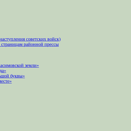
наступления советских войск)
о страницам районной прессы
Касимовской земли»
да»
ьшой буквы»
месте»