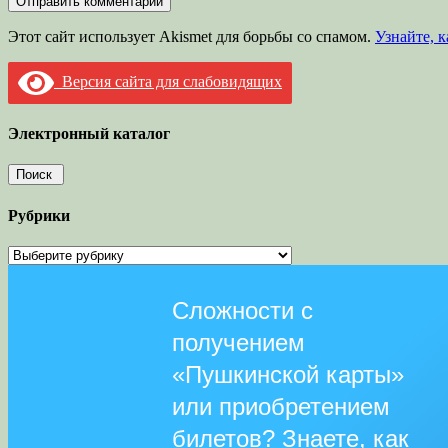
Этот сайт использует Akismet для борьбы со спамом.
Узнайте, 
Версия сайта для слабовидящих
Электронный каталог
Рубрики
Рубрики
Сложности с
получением
«Пушкинской карты»
или приобретением
билетов? Знаете, как