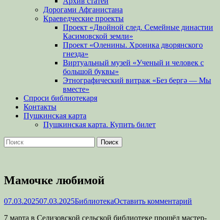
Архив статей
Дорогами Афганистана
Краеведческие проекты
Проект «Двойной след. Семейные династии
Касимовской земли»
Проект «Оленины. Хроника дворянского
гнезда»
Виртуальный музей «Ученый и человек с
большой буквы»
Этнографический витраж «Без бергə — Мы
вместе»
Спроси библиотекаря
Контакты
Пушкинская карта
Пушкинская карта. Купить билет
Поиск
Найти:
Мамочке любимой
Опубликовано
Автор
07.03.2025
07.03.2025
Библиотека
Оставить комментарий
7 марта в Селизовской сельской библиотеке прошёл мастер-