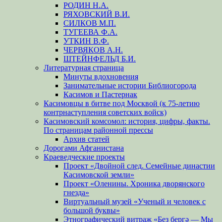
РОДИН Н.А.
РЯХОВСКИЙ В.И.
СИЛКОВ М.П.
ТУГЕЕВА Ф.А.
УТКИН В.Ф.
ЧЕРВЯКОВ А.Н.
ШТЕЙНФЕЛЬД Б.И.
Литературная страница
Минуты вдохновения
Занимательные истории Библиогорода
Касимов и Пастернак
Касимовцы в битве под Москвой (к 75-летию
контрнаступления советских войск)
Касимовский комсомол: история, цифры, факты.
По страницам районной прессы
Архив статей
Дорогами Афганистана
Краеведческие проекты
Проект «Двойной след. Семейные династии
Касимовской земли»
Проект «Оленины. Хроника дворянского
гнезда»
Виртуальный музей «Ученый и человек с
большой буквы»
Этнографический витраж «Без бергə — Мы