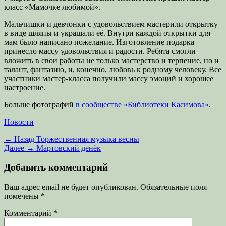
класс «Мамочке любимой».
Мальчишки и девчонки с удовольствием мастерили открытку
в виде шляпы и украшали её. Внутри каждой открытки для
мам было написано пожелание. Изготовление подарка
принесло массу удовольствия и радости. Ребята смогли
вложить в свои работы не только мастерство и терпение, но и
талант, фантазию, и, конечно, любовь к родному человеку. Все
участники мастер-класса получили массу эмоций и хорошее
настроение.
Больше фотографий
в сообществе «Библиотеки Касимова».
Категории
Новости
Навигация
Предыдущая
← Назад
Торжественная музыка весны
запись:
Следующая
Далее →
Мартовский денёк
по
запись:
записям
Добавить комментарий
Ваш адрес email не будет опубликован.
Обязательные поля
помечены
*
Комментарий
*