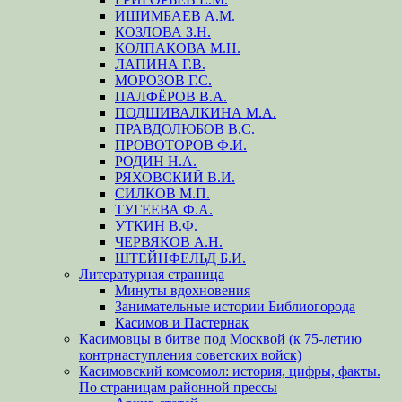
ИШИМБАЕВ А.М.
КОЗЛОВА З.Н.
КОЛПАКОВА М.Н.
ЛАПИНА Г.В.
МОРОЗОВ Г.С.
ПАЛФЁРОВ В.А.
ПОДШИВАЛКИНА М.А.
ПРАВДОЛЮБОВ В.С.
ПРОВОТОРОВ Ф.И.
РОДИН Н.А.
РЯХОВСКИЙ В.И.
СИЛКОВ М.П.
ТУГЕЕВА Ф.А.
УТКИН В.Ф.
ЧЕРВЯКОВ А.Н.
ШТЕЙНФЕЛЬД Б.И.
Литературная страница
Минуты вдохновения
Занимательные истории Библиогорода
Касимов и Пастернак
Касимовцы в битве под Москвой (к 75-летию
контрнаступления советских войск)
Касимовский комсомол: история, цифры, факты.
По страницам районной прессы