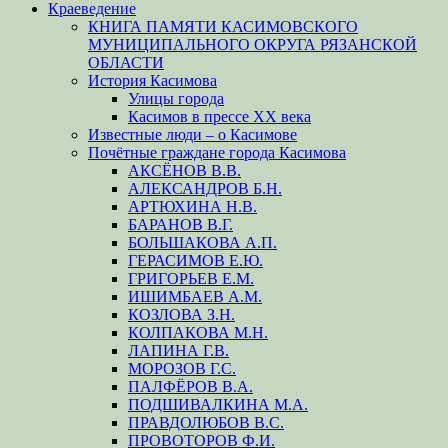
Краеведение
КНИГА ПАМЯТИ КАСИМОВСКОГО
МУНИЦИПАЛЬНОГО ОКРУГА РЯЗАНСКОЙ
ОБЛАСТИ
История Касимова
Улицы города
Касимов в прессе XX века
Известные люди – о Касимове
Почётные граждане города Касимова
АКСЁНОВ В.В.
АЛЕКСАНДРОВ Б.Н.
АРТЮХИНА Н.В.
БАРАНОВ В.Г.
БОЛЬШАКОВА А.П.
ГЕРАСИМОВ Е.Ю.
ГРИГОРЬЕВ Е.М.
ИШИМБАЕВ А.М.
КОЗЛОВА З.Н.
КОЛПАКОВА М.Н.
ЛАПИНА Г.В.
МОРОЗОВ Г.С.
ПАЛФЁРОВ В.А.
ПОДШИВАЛКИНА М.А.
ПРАВДОЛЮБОВ В.С.
ПРОВОТОРОВ Ф.И.