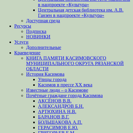
в нацпроекте «Культура»
Центральная детская библиотека им. А.В.
Ганзен в нацпроекте «Культура»
Доступная среда
Ресурсы
Подписка
НОВИНКИ
Услуги
Дополнительные
Краеведение
КНИГА ПАМЯТИ КАСИМОВСКОГО
МУНИЦИПАЛЬНОГО ОКРУГА РЯЗАНСКОЙ
ОБЛАСТИ
История Касимова
Улицы города
Касимов в прессе XX века
Известные люди – о Касимове
Почётные граждане города Касимова
АКСЁНОВ В.В.
АЛЕКСАНДРОВ Б.Н.
АРТЮХИНА Н.В.
БАРАНОВ В.Г.
БОЛЬШАКОВА А.П.
ГЕРАСИМОВ Е.Ю.
ГРИГОРЬЕВ Е.М.