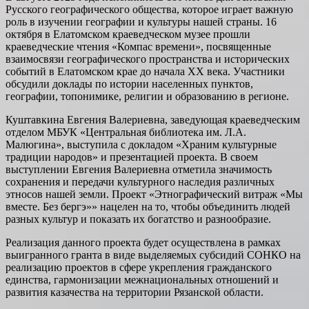
Русского географического общества, которое играет важную
роль в изучении географии и культуры нашей страны. 16
октября в Елатомском краеведческом музее прошли
краеведческие чтения «Компас времени», посвященные
взаимосвязи географического пространства и исторических
событий в Елатомском крае до начала XX века. Участники
обсудили доклады по истории населенных пунктов,
географии, топонимике, религии и образованию в регионе.
Куштавкина Евгения Валериевна, заведующая краеведческим
отделом МБУК «Центральная библиотека им. Л.А.
Малюгина», выступила с докладом «Храним культурные
традиции народов» и презентацией проекта. В своем
выступлении Евгения Валериевна отметила значимость
сохранения и передачи культурного наследия различных
этносов нашей земли. Проект «Этнографический витраж «Мы
вместе. Без бергэ»» нацелен на то, чтобы объединить людей
разных культур и показать их богатство и разнообразие.
Реализация данного проекта будет осуществлена в рамках
выигранного гранта в виде выделяемых субсидий СОНКО на
реализацию проектов в сфере укрепления гражданского
единства, гармонизации межнациональных отношений и
развития казачества на территории Рязанской области.