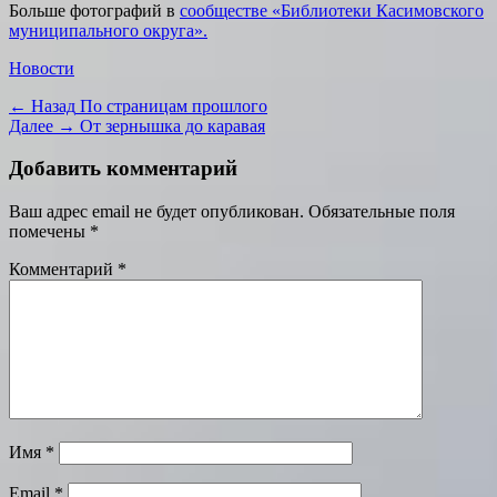
Больше фотографий в
сообществе «Библиотеки Касимовского
муниципального округа».
Категории
Новости
Навигация
Предыдущая
← Назад
По страницам прошлого
запись:
Следующая
Далее →
От зернышка до каравая
по
запись:
записям
Добавить комментарий
Ваш адрес email не будет опубликован.
Обязательные поля
помечены
*
Комментарий
*
Имя
*
Email
*