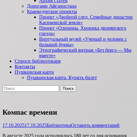
Архив статей
Дорогами Афганистана
Краеведческие проекты
Проект «Двойной след. Семейные династии
Касимовской земли»
Проект «Оленины. Хроника дворянского
гнезда»
Виртуальный музей «Ученый и человек с
большой буквы»
Этнографический витраж «Без бергə — Мы
вместе»
Спроси библиотекаря
Контакты
Пушкинская карта
Пушкинская карта. Купить билет
Поиск
Найти:
Компас времени
Опубликовано
Автор
17.10.2025
17.10.2025
Библиотека
Оставить комментарий
В августе 2025 года исполнилось 180 лет со дня основания