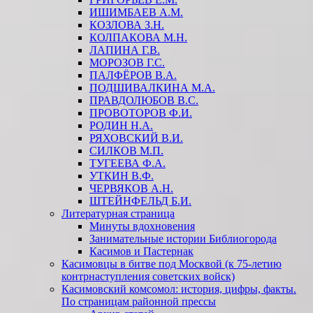
ИШИМБАЕВ А.М.
КОЗЛОВА З.Н.
КОЛПАКОВА М.Н.
ЛАПИНА Г.В.
МОРОЗОВ Г.С.
ПАЛФЁРОВ В.А.
ПОДШИВАЛКИНА М.А.
ПРАВДОЛЮБОВ В.С.
ПРОВОТОРОВ Ф.И.
РОДИН Н.А.
РЯХОВСКИЙ В.И.
СИЛКОВ М.П.
ТУГЕЕВА Ф.А.
УТКИН В.Ф.
ЧЕРВЯКОВ А.Н.
ШТЕЙНФЕЛЬД Б.И.
Литературная страница
Минуты вдохновения
Занимательные истории Библиогорода
Касимов и Пастернак
Касимовцы в битве под Москвой (к 75-летию
контрнаступления советских войск)
Касимовский комсомол: история, цифры, факты.
По страницам районной прессы