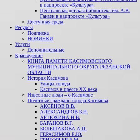
в нацпроекте «Культура»
Центральная детская библиотека им. А.В.
Ганзен в нацпроекте «Культура»
Доступная среда
Ресурсы
Подписка
НОВИНКИ
Услуги
Дополнительные
Краеведение
КНИГА ПАМЯТИ КАСИМОВСКОГО
МУНИЦИПАЛЬНОГО ОКРУГА РЯЗАНСКОЙ
ОБЛАСТИ
История Касимова
Улицы города
Касимов в прессе XX века
Известные люди – о Касимове
Почётные граждане города Касимова
АКСЁНОВ В.В.
АЛЕКСАНДРОВ Б.Н.
АРТЮХИНА Н.В.
БАРАНОВ В.Г.
БОЛЬШАКОВА А.П.
ГЕРАСИМОВ Е.Ю.
ГРИГОРЬЕВ Е.М.