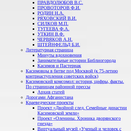
ПРАВДОЛЮБОВ В.С.
ПРОВОТОРОВ Ф.И.
РОДИН Н.А.
РЯХОВСКИЙ В.И.
СИЛКОВ М.П.
ТУГЕЕВА Ф.А.
УТКИН В.Ф.
ЧЕРВЯКОВ А.Н.
ШТЕЙНФЕЛЬД Б.И.
Литературная страница
Минуты вдохновения
Занимательные истории Библиогорода
Касимов и Пастернак
Касимовцы в битве под Москвой (к 75-летию
контрнаступления советских войск)
Касимовский комсомол: история, цифры, факты.
По страницам районной прессы
Архив статей
Дорогами Афганистана
Краеведческие проекты
Проект «Двойной след. Семейные династии
Касимовской земли»
Проект «Оленины. Хроника дворянского
гнезда»
Виртуальный музей «Ученый и человек с