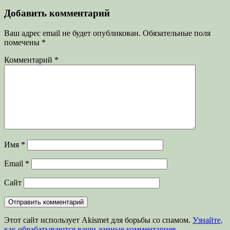
запись:
записям
Добавить комментарий
Ваш адрес email не будет опубликован.
Обязательные поля
помечены
*
Комментарий
*
Имя
*
Email
*
Сайт
Этот сайт использует Akismet для борьбы со спамом.
Узнайте,
как обрабатываются ваши данные комментариев
.