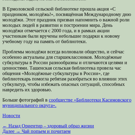
В Ермоловской сельской библиотеке прошла акция «С
праздником, молодёжь!», посвящённая Международному дню
молодёжи. Этот праздник призван напомнить о важной роли
молодых людей в развитии и построении мира. День
молодёжи отмечается с 2000 года, и в рамках акции
участникам были вручены небольшие подарки к новому
учебному году на память от библиотеки.
Проблемы молодёжи всегда волновали общество, и сейчас
особенно актуальны для старшеклассников. Молодёжные
субкультуры в России разнообразны и отличаются целями и
ценностями. Ташенская сельская библиотека провела час
общения «Молодёжные субкультуры в России», где
библиотекарь помогла ребятам разобраться во влиянии этих
субкультур, чтобы избежать опасных ситуаций, способных
навредить их здоровью.
Больше фотографий в
сообществе «Библиотеки Касимовского
муниципального округа».
Категории
Новости
Навигация
Предыдущая
← Назад
Ориентир – здоровый образ жизни
запись:
Следующая
Далее →
Чай попьем и почитаем
по