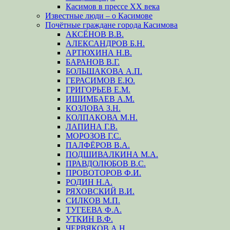
Касимов в прессе XX века
Известные люди – о Касимове
Почётные граждане города Касимова
АКСЁНОВ В.В.
АЛЕКСАНДРОВ Б.Н.
АРТЮХИНА Н.В.
БАРАНОВ В.Г.
БОЛЬШАКОВА А.П.
ГЕРАСИМОВ Е.Ю.
ГРИГОРЬЕВ Е.М.
ИШИМБАЕВ А.М.
КОЗЛОВА З.Н.
КОЛПАКОВА М.Н.
ЛАПИНА Г.В.
МОРОЗОВ Г.С.
ПАЛФЁРОВ В.А.
ПОДШИВАЛКИНА М.А.
ПРАВДОЛЮБОВ В.С.
ПРОВОТОРОВ Ф.И.
РОДИН Н.А.
РЯХОВСКИЙ В.И.
СИЛКОВ М.П.
ТУГЕЕВА Ф.А.
УТКИН В.Ф.
ЧЕРВЯКОВ А.Н.