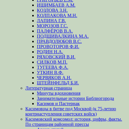
ИШИМБАЕВ А.М.
КОЗЛОВА З.Н.
КОЛПАКОВА М.Н.
ЛАПИНА Г.В.
МОРОЗОВ Г.С.
ПАЛФЁРОВ В.А.
ПОДШИВАЛКИНА М.А.
ПРАВДОЛЮБОВ В.С.
ПРОВОТОРОВ Ф.И.
РОДИН Н.А.
РЯХОВСКИЙ В.И.
СИЛКОВ М.П.
ТУГЕЕВА Ф.А.
УТКИН В.Ф.
ЧЕРВЯКОВ А.Н.
ШТЕЙНФЕЛЬД Б.И.
Литературная страница
Минуты вдохновения
Занимательные истории Библиогорода
Касимов и Пастернак
Касимовцы в битве под Москвой (к 75-летию
контрнаступления советских войск)
Касимовский комсомол: история, цифры, факты.
По страницам районной прессы