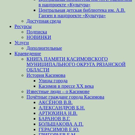
в нацпроекте «Культура»
Центральная детская библиотека им. А.В.
Ганзен в нацпроекте «Культура»
Доступная среда
Ресурсы
Подписка
НОВИНКИ
Услуги
Дополнительные
Краеведение
КНИГА ПАМЯТИ КАСИМОВСКОГО
МУНИЦИПАЛЬНОГО ОКРУГА РЯЗАНСКОЙ
ОБЛАСТИ
История Касимова
Улицы города
Касимов в прессе XX века
Известные люди – о Касимове
Почётные граждане города Касимова
АКСЁНОВ В.В.
АЛЕКСАНДРОВ Б.Н.
АРТЮХИНА Н.В.
БАРАНОВ В.Г.
БОЛЬШАКОВА А.П.
ГЕРАСИМОВ Е.Ю.
ГРИГОРЬЕВ Е.М.