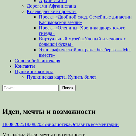
Архив статей
Дорогами Афганистана
Краеведческие проекты
Проект «Двойной след. Семейные династии
Касимовской земли»
Проект «Оленины. Хроника дворянского
гнезда»
Виртуальный музей «Ученый и человек с
большой буквы»
Этнографический витраж «Без бергə — Мы
вместе»
Спроси библиотекаря
Контакты
Пушкинская карта
Пушкинская карта. Купить билет
Поиск
Найти:
Идеи, мечты и возможности
Опубликовано
Автор
18.08.2025
18.08.2025
Библиотека
Оставить комментарий
Молодёжь: Идеи, мечты и возможности.