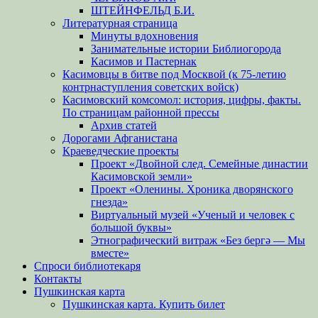
ШТЕЙНФЕЛЬД Б.И.
Литературная страница
Минуты вдохновения
Занимательные истории Библиогорода
Касимов и Пастернак
Касимовцы в битве под Москвой (к 75-летию
контрнаступления советских войск)
Касимовский комсомол: история, цифры, факты.
По страницам районной прессы
Архив статей
Дорогами Афганистана
Краеведческие проекты
Проект «Двойной след. Семейные династии
Касимовской земли»
Проект «Оленины. Хроника дворянского
гнезда»
Виртуальный музей «Ученый и человек с
большой буквы»
Этнографический витраж «Без бергə — Мы
вместе»
Спроси библиотекаря
Контакты
Пушкинская карта
Пушкинская карта. Купить билет