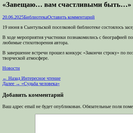
«Завещаю… вам счастливыми быть…»
Опубликовано
Автор
20.06.2025
Библиотека
Оставить комментарий
19 июня в Сынтульской поселковой библиотеке состоялось засе
В ходе мероприятия участники познакомились с биографией по
любимые стихотворения автора.
В завершение встречи прошел конкурс «Закончи строку» по п
творческой атмосфере.
Категории
Новости
Навигация
Предыдущая
← Назад
Интересное чтение
запись:
Следующая
Далее →
«Судьба человека»
по
запись:
записям
Добавить комментарий
Ваш адрес email не будет опубликован.
Обязательные поля пом