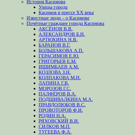
История Касимова
Улицы города
Касимов в прессе XX века
Известные люди – о Касимове
Почётные граждане города Касимова
АКСЁНОВ В.В.
АЛЕКСАНДРОВ Б.Н.
АРТЮХИНА Н.В.
БАРАНОВ В.Г.
БОЛЬШАКОВА А.П.
ГЕРАСИМОВ Е.Ю.
ГРИГОРЬЕВ Е.М.
ИШИМБАЕВ А.М.
КОЗЛОВА З.Н.
КОЛПАКОВА М.Н.
ЛАПИНА Г.В.
МОРОЗОВ Г.С.
ПАЛФЁРОВ В.А.
ПОДШИВАЛКИНА М.А.
ПРАВДОЛЮБОВ В.С.
ПРОВОТОРОВ Ф.И.
РОДИН Н.А.
РЯХОВСКИЙ В.И.
СИЛКОВ М.П.
ТУГЕЕВА Ф.А.