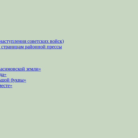
наступления советских войск)
о страницам районной прессы
Касимовской земли»
да»
ьшой буквы»
месте»