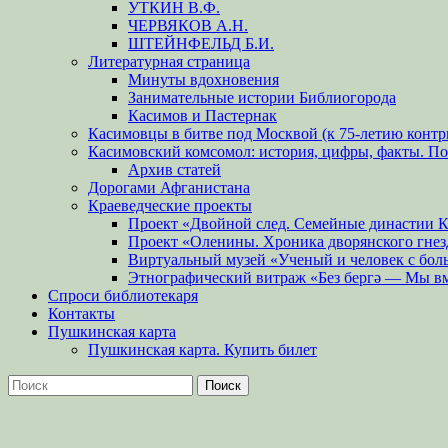
УТКИН В.Ф.
ЧЕРВЯКОВ А.Н.
ШТЕЙНФЕЛЬД Б.И.
Литературная страница
Минуты вдохновения
Занимательные истории Библиогорода
Касимов и Пастернак
Касимовцы в битве под Москвой (к 75-летию контр
Касимовский комсомол: история, цифры, факты. П
Архив статей
Дорогами Афганистана
Краеведческие проекты
Проект «Двойной след. Семейные династии 
Проект «Оленины. Хроника дворянского гнез
Виртуальный музей «Ученый и человек с бол
Этнографический витраж «Без бергə — Мы в
Спроси библиотекаря
Контакты
Пушкинская карта
Пушкинская карта. Купить билет
Поиск
Найти: