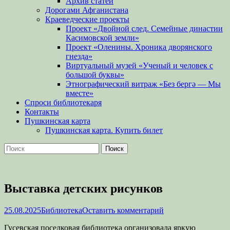
Архив статей
Дорогами Афганистана
Краеведческие проекты
Проект «Двойной след. Семейные династии
Касимовской земли»
Проект «Оленины. Хроника дворянского
гнезда»
Виртуальный музей «Ученый и человек с
большой буквы»
Этнографический витраж «Без бергə — Мы
вместе»
Спроси библиотекаря
Контакты
Пушкинская карта
Пушкинская карта. Купить билет
Поиск
Найти:
Выставка детских рисунков
Опубликовано
Автор
25.08.2025
Библиотека
Оставить комментарий
Гусевская поселковая библиотека организовала яркую