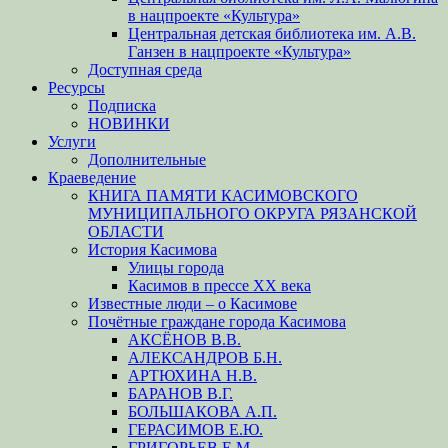
в нацпроекте «Культура»
Центральная детская библиотека им. А.В.
Ганзен в нацпроекте «Культура»
Доступная среда
Ресурсы
Подписка
НОВИНКИ
Услуги
Дополнительные
Краеведение
КНИГА ПАМЯТИ КАСИМОВСКОГО
МУНИЦИПАЛЬНОГО ОКРУГА РЯЗАНСКОЙ
ОБЛАСТИ
История Касимова
Улицы города
Касимов в прессе XX века
Известные люди – о Касимове
Почётные граждане города Касимова
АКСЁНОВ В.В.
АЛЕКСАНДРОВ Б.Н.
АРТЮХИНА Н.В.
БАРАНОВ В.Г.
БОЛЬШАКОВА А.П.
ГЕРАСИМОВ Е.Ю.
ГРИГОРЬЕВ Е.М.