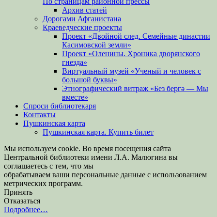
По страницам районной прессы
Архив статей
Дорогами Афганистана
Краеведческие проекты
Проект «Двойной след. Семейные династии
Касимовской земли»
Проект «Оленины. Хроника дворянского
гнезда»
Виртуальный музей «Ученый и человек с
большой буквы»
Этнографический витраж «Без бергə — Мы
вместе»
Спроси библиотекаря
Контакты
Пушкинская карта
Пушкинская карта. Купить билет
Мы используем cookie. Во время посещения сайта
Центральной библиотеки имени Л.А. Малюгина вы
соглашаетесь с тем, что мы
обрабатываем ваши персональные данные с использованием
метрических программ.
Принять
Отказаться
Подробнее…