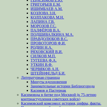
ГЕРАСИМОВ Е.Ю.
ГРИГОРЬЕВ Е.М.
ИШИМБАЕВ А.М.
КОЗЛОВА З.Н.
КОЛПАКОВА М.Н.
ЛАПИНА Г.В.
МОРОЗОВ Г.С.
ПАЛФЁРОВ В.А.
ПОДШИВАЛКИНА М.А.
ПРАВДОЛЮБОВ В.С.
ПРОВОТОРОВ Ф.И.
РОДИН Н.А.
РЯХОВСКИЙ В.И.
СИЛКОВ М.П.
ТУГЕЕВА Ф.А.
УТКИН В.Ф.
ЧЕРВЯКОВ А.Н.
ШТЕЙНФЕЛЬД Б.И.
Литературная страница
Минуты вдохновения
Занимательные истории Библиогорода
Касимов и Пастернак
Касимовцы в битве под Москвой (к 75-летию
контрнаступления советских войск)
Касимовский комсомол: история, цифры, факты.