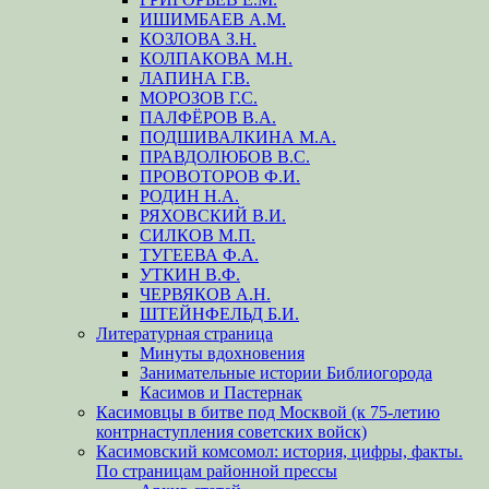
ИШИМБАЕВ А.М.
КОЗЛОВА З.Н.
КОЛПАКОВА М.Н.
ЛАПИНА Г.В.
МОРОЗОВ Г.С.
ПАЛФЁРОВ В.А.
ПОДШИВАЛКИНА М.А.
ПРАВДОЛЮБОВ В.С.
ПРОВОТОРОВ Ф.И.
РОДИН Н.А.
РЯХОВСКИЙ В.И.
СИЛКОВ М.П.
ТУГЕЕВА Ф.А.
УТКИН В.Ф.
ЧЕРВЯКОВ А.Н.
ШТЕЙНФЕЛЬД Б.И.
Литературная страница
Минуты вдохновения
Занимательные истории Библиогорода
Касимов и Пастернак
Касимовцы в битве под Москвой (к 75-летию
контрнаступления советских войск)
Касимовский комсомол: история, цифры, факты.
По страницам районной прессы