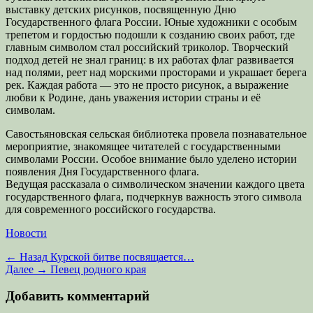
выставку детских рисунков, посвященную Дню
Государственного флага России. Юные художники с особым
трепетом и гордостью подошли к созданию своих работ, где
главным символом стал российский триколор. Творческий
подход детей не знал границ: в их работах флаг развивается
над полями, реет над морскими просторами и украшает берега
рек. Каждая работа — это не просто рисунок, а выражение
любви к Родине, дань уважения истории страны и её
символам.
Савостьяновская сельская библиотека провела познавательное
мероприятие, знакомящее читателей с государственными
символами России. Особое внимание было уделено истории
появления Дня Государственного флага.
Ведущая рассказала о символическом значении каждого цвета
государственного флага, подчеркнув важность этого символа
для современного российского государства.
Категории
Новости
Навигация
Предыдущая
← Назад
Курской битве посвящается…
запись:
Следующая
Далее →
Певец родного края
по
запись:
записям
Добавить комментарий