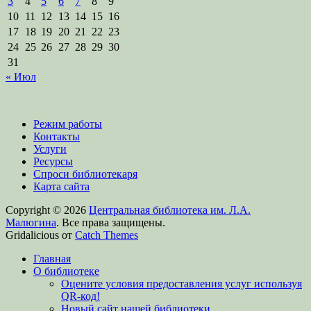
3
4
5
6
7
8
9
10
11
12
13
14
15
16
17
18
19
20
21
22
23
24
25
26
27
28
29
30
31
« Июл
Режим работы
Контакты
Услуги
Ресурсы
Спроси библиотекаря
Карта сайта
Copyright © 2026
Центральная библиотека им. Л.А.
Малюгина
. Все права защищены.
Gridalicious от
Catch Themes
Прокрутить
Главная
вверх
О библиотеке
Оцените условия предоставления услуг используя
QR-код!
Новый сайт нашей библиотеки