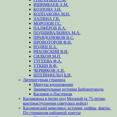
ИШИМБАЕВ А.М.
КОЗЛОВА З.Н.
КОЛПАКОВА М.Н.
ЛАПИНА Г.В.
МОРОЗОВ Г.С.
ПАЛФЁРОВ В.А.
ПОДШИВАЛКИНА М.А.
ПРАВДОЛЮБОВ В.С.
ПРОВОТОРОВ Ф.И.
РОДИН Н.А.
РЯХОВСКИЙ В.И.
СИЛКОВ М.П.
ТУГЕЕВА Ф.А.
УТКИН В.Ф.
ЧЕРВЯКОВ А.Н.
ШТЕЙНФЕЛЬД Б.И.
Литературная страница
Минуты вдохновения
Занимательные истории Библиогорода
Касимов и Пастернак
Касимовцы в битве под Москвой (к 75-летию
контрнаступления советских войск)
Касимовский комсомол: история, цифры, факты.
По страницам районной прессы