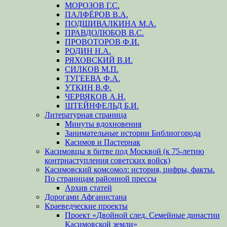
МОРОЗОВ Г.С.
ПАЛФЁРОВ В.А.
ПОДШИВАЛКИНА М.А.
ПРАВДОЛЮБОВ В.С.
ПРОВОТОРОВ Ф.И.
РОДИН Н.А.
РЯХОВСКИЙ В.И.
СИЛКОВ М.П.
ТУГЕЕВА Ф.А.
УТКИН В.Ф.
ЧЕРВЯКОВ А.Н.
ШТЕЙНФЕЛЬД Б.И.
Литературная страница
Минуты вдохновения
Занимательные истории Библиогорода
Касимов и Пастернак
Касимовцы в битве под Москвой (к 75-летию
контрнаступления советских войск)
Касимовский комсомол: история, цифры, факты.
По страницам районной прессы
Архив статей
Дорогами Афганистана
Краеведческие проекты
Проект «Двойной след. Семейные династии
Касимовской земли»