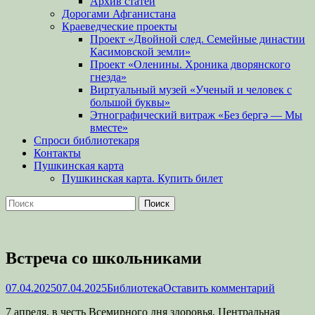
Архив статей
Дорогами Афганистана
Краеведческие проекты
Проект «Двойной след. Семейные династии
Касимовской земли»
Проект «Оленины. Хроника дворянского
гнезда»
Виртуальный музей «Ученый и человек с
большой буквы»
Этнографический витраж «Без бергə — Мы
вместе»
Спроси библиотекаря
Контакты
Пушкинская карта
Пушкинская карта. Купить билет
Поиск
Найти:
Встреча со школьниками
Опубликовано
Автор
07.04.2025
07.04.2025
Библиотека
Оставить комментарий
7 апреля, в честь Всемирного дня здоровья, Центральная