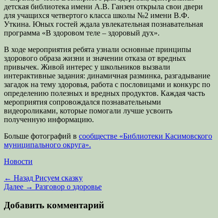
детская библиотека имени А.В. Ганзен открыла свои двери
для учащихся четвертого класса школы №2 имени В.Ф.
Уткина. Юных гостей ждала увлекательная познавательная
программа «В здоровом теле – здоровый дух».
В ходе мероприятия ребята узнали основные принципы
здорового образа жизни и значении отказа от вредных
привычек. Живой интерес у школьников вызвали
интерактивные задания: динамичная разминка, разгадывание
загадок на тему здоровья, работа с пословицами и конкурс по
определению полезных и вредных продуктов. Каждая часть
мероприятия сопровождался познавательными
видеороликами, которые помогали лучше усвоить
полученную информацию.
Больше фотографий в
сообществе «Библиотеки Касимовского
муниципального округа».
Категории
Новости
Навигация
Предыдущая
← Назад
Рисуем сказку
запись:
Следующая
Далее →
Разговор о здоровье
по
запись:
записям
Добавить комментарий