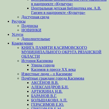
в нацпроекте «Культура»
Центральная детская библиотека им. А.В.
Ганзен в нацпроекте «Культура»
Доступная среда
Ресурсы
Подписка
НОВИНКИ
Услуги
Дополнительные
Краеведение
КНИГА ПАМЯТИ КАСИМОВСКОГО
МУНИЦИПАЛЬНОГО ОКРУГА РЯЗАНСКОЙ
ОБЛАСТИ
История Касимова
Улицы города
Касимов в прессе XX века
Известные люди – о Касимове
Почётные граждане города Касимова
АКСЁНОВ В.В.
АЛЕКСАНДРОВ Б.Н.
АРТЮХИНА Н.В.
БАРАНОВ В.Г.
БОЛЬШАКОВА А.П.
ГЕРАСИМОВ Е.Ю.
ГРИГОРЬЕВ Е.М.