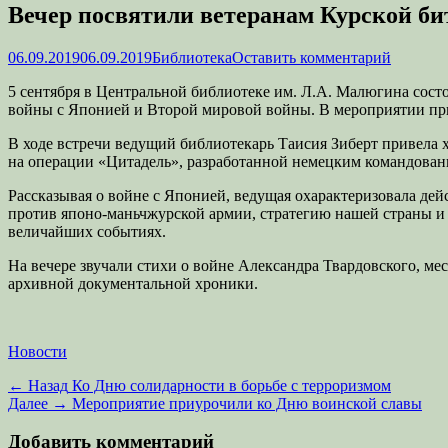
Вечер посвятили ветеранам Курской б
Опубликовано
Автор
06.09.2019
06.09.2019
Библиотека
Оставить комментарий
5 сентября в Центральной библиотеке им. Л.А. Малюгина сос
войны с Японией и Второй мировой войны. В мероприятии прин
В ходе встречи ведущий библиотекарь Таисия Зиберт привела
на операции «Цитадель», разработанной немецким командовани
Рассказывая о войне с Японией, ведущая охарактеризовала де
против японо-маньчжурской армии, стратегию нашей страны и 
величайших событиях.
На вечере звучали стихи о войне Александра Твардовского, ме
архивной документальной хроники.
Категории
Новости
Навигация
Предыдущая
← Назад
Ко Дню солидарности в борьбе с терроризмом
запись:
Следующая
Далее →
Мероприятие приурочили ко Дню воинской славы
по
запись:
записям
Добавить комментарий