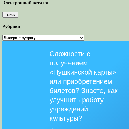
Электронный каталог
Рубрики
Рубрики
Сложности с
получением
«Пушкинской карты»
или приобретением
билетов? Знаете, как
улучшить работу
учреждений
культуры?