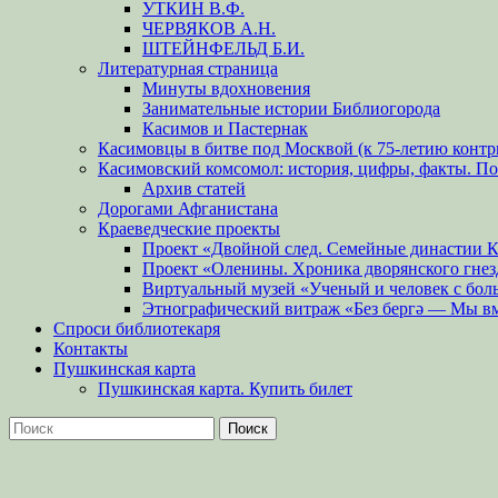
УТКИН В.Ф.
ЧЕРВЯКОВ А.Н.
ШТЕЙНФЕЛЬД Б.И.
Литературная страница
Минуты вдохновения
Занимательные истории Библиогорода
Касимов и Пастернак
Касимовцы в битве под Москвой (к 75-летию контр
Касимовский комсомол: история, цифры, факты. П
Архив статей
Дорогами Афганистана
Краеведческие проекты
Проект «Двойной след. Семейные династии 
Проект «Оленины. Хроника дворянского гнез
Виртуальный музей «Ученый и человек с бол
Этнографический витраж «Без бергə — Мы в
Спроси библиотекаря
Контакты
Пушкинская карта
Пушкинская карта. Купить билет
Поиск
Найти: