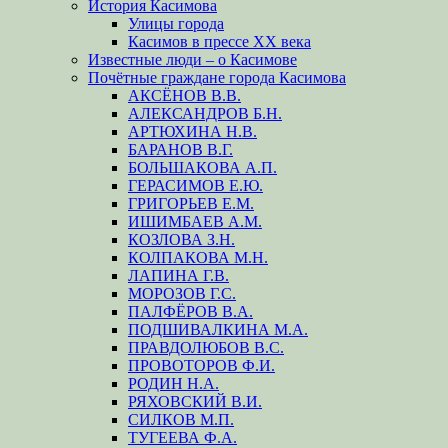
История Касимова
Улицы города
Касимов в прессе XX века
Известные люди – о Касимове
Почётные граждане города Касимова
АКСЁНОВ В.В.
АЛЕКСАНДРОВ Б.Н.
АРТЮХИНА Н.В.
БАРАНОВ В.Г.
БОЛЬШАКОВА А.П.
ГЕРАСИМОВ Е.Ю.
ГРИГОРЬЕВ Е.М.
ИШИМБАЕВ А.М.
КОЗЛОВА З.Н.
КОЛПАКОВА М.Н.
ЛАПИНА Г.В.
МОРОЗОВ Г.С.
ПАЛФЁРОВ В.А.
ПОДШИВАЛКИНА М.А.
ПРАВДОЛЮБОВ В.С.
ПРОВОТОРОВ Ф.И.
РОДИН Н.А.
РЯХОВСКИЙ В.И.
СИЛКОВ М.П.
ТУГЕЕВА Ф.А.