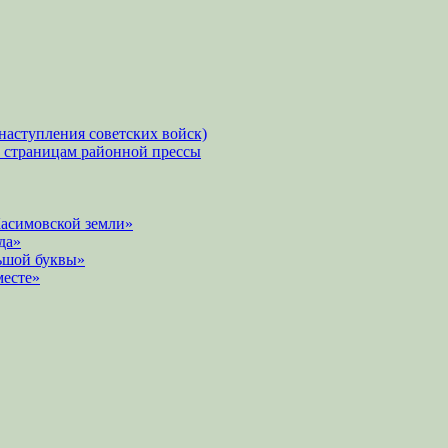
наступления советских войск)
о страницам районной прессы
Касимовской земли»
да»
ьшой буквы»
месте»