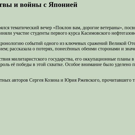
итвы и войны с Японией
тоялся тематический вечер «Поклон вам, дорогие ветераны», п
яли участие студенты первого курса Касимовского нефтегазово
 хронологию событий одного из ключевых сражений Великой От
ем; рассказала о потерях, понесённых обеими сторонами и знач
йствия милитаристского государства, его оккупационные планы
роль её победы в этой схватке. Особое внимание было уделено 
стных авторов Сергея Козина и Юрия Ржевского, прочитавшего т