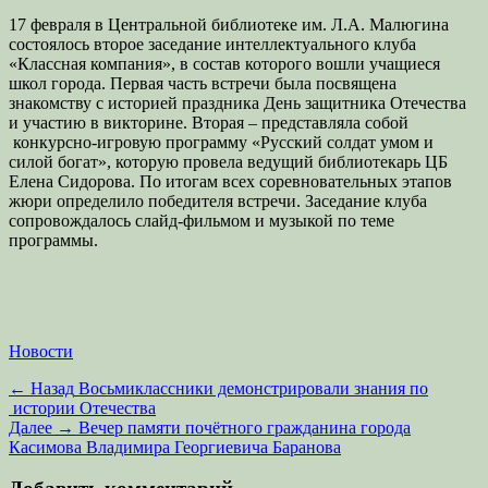
17 февраля в Центральной библиотеке им. Л.А. Малюгина
состоялось второе заседание интеллектуального клуба
«Классная компания», в состав которого вошли учащиеся
школ города. Первая часть встречи была посвящена
знакомству с историей праздника День защитника Отечества
и участию в викторине. Вторая – представляла собой
конкурсно-игровую программу «Русский солдат умом и
силой богат», которую провела ведущий библиотекарь ЦБ
Елена Сидорова. По итогам всех соревновательных этапов
жюри определило победителя встречи. Заседание клуба
сопровождалось слайд-фильмом и музыкой по теме
программы.
Категории
Новости
Навигация
Предыдущая
← Назад
Восьмиклассники демонстрировали знания по
запись:
истории Отечества
по
Следующая
Далее →
Вечер памяти почётного гражданина города
записям
запись:
Касимова Владимира Георгиевича Баранова