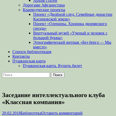
Архив статей
Дорогами Афганистана
Краеведческие проекты
Проект «Двойной след. Семейные династии
Касимовской земли»
Проект «Оленины. Хроника дворянского
гнезда»
Виртуальный музей «Ученый и человек с
большой буквы»
Этнографический витраж «Без бергə — Мы
вместе»
Спроси библиотекаря
Контакты
Пушкинская карта
Пушкинская карта. Купить билет
Поиск
Найти:
Заседание интеллектуального клуба
«Классная компания»
Опубликовано
Автор
20.02.2018
Библиотека
Оставить комментарий