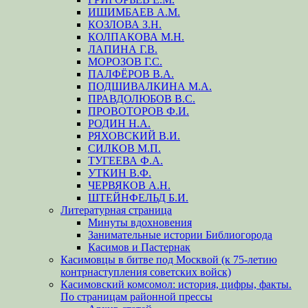
ИШИМБАЕВ А.М.
КОЗЛОВА З.Н.
КОЛПАКОВА М.Н.
ЛАПИНА Г.В.
МОРОЗОВ Г.С.
ПАЛФЁРОВ В.А.
ПОДШИВАЛКИНА М.А.
ПРАВДОЛЮБОВ В.С.
ПРОВОТОРОВ Ф.И.
РОДИН Н.А.
РЯХОВСКИЙ В.И.
СИЛКОВ М.П.
ТУГЕЕВА Ф.А.
УТКИН В.Ф.
ЧЕРВЯКОВ А.Н.
ШТЕЙНФЕЛЬД Б.И.
Литературная страница
Минуты вдохновения
Занимательные истории Библиогорода
Касимов и Пастернак
Касимовцы в битве под Москвой (к 75-летию
контрнаступления советских войск)
Касимовский комсомол: история, цифры, факты.
По страницам районной прессы