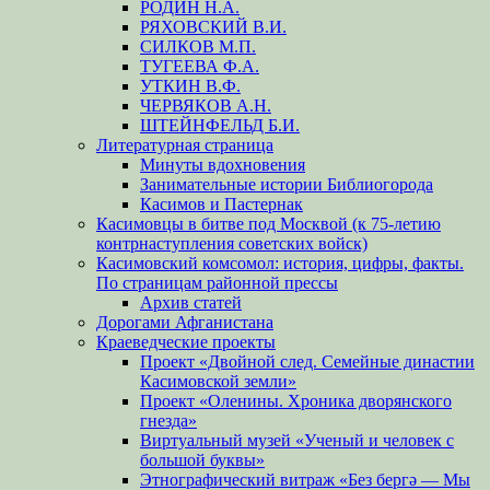
РОДИН Н.А.
РЯХОВСКИЙ В.И.
СИЛКОВ М.П.
ТУГЕЕВА Ф.А.
УТКИН В.Ф.
ЧЕРВЯКОВ А.Н.
ШТЕЙНФЕЛЬД Б.И.
Литературная страница
Минуты вдохновения
Занимательные истории Библиогорода
Касимов и Пастернак
Касимовцы в битве под Москвой (к 75-летию
контрнаступления советских войск)
Касимовский комсомол: история, цифры, факты.
По страницам районной прессы
Архив статей
Дорогами Афганистана
Краеведческие проекты
Проект «Двойной след. Семейные династии
Касимовской земли»
Проект «Оленины. Хроника дворянского
гнезда»
Виртуальный музей «Ученый и человек с
большой буквы»
Этнографический витраж «Без бергə — Мы