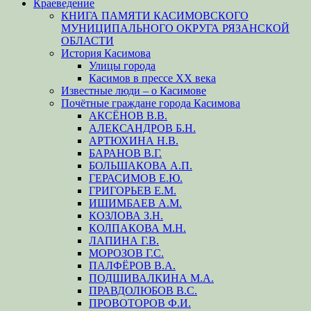
Краеведение
КНИГА ПАМЯТИ КАСИМОВСКОГО
МУНИЦИПАЛЬНОГО ОКРУГА РЯЗАНСКОЙ
ОБЛАСТИ
История Касимова
Улицы города
Касимов в прессе XX века
Известные люди – о Касимове
Почётные граждане города Касимова
АКСЁНОВ В.В.
АЛЕКСАНДРОВ Б.Н.
АРТЮХИНА Н.В.
БАРАНОВ В.Г.
БОЛЬШАКОВА А.П.
ГЕРАСИМОВ Е.Ю.
ГРИГОРЬЕВ Е.М.
ИШИМБАЕВ А.М.
КОЗЛОВА З.Н.
КОЛПАКОВА М.Н.
ЛАПИНА Г.В.
МОРОЗОВ Г.С.
ПАЛФЁРОВ В.А.
ПОДШИВАЛКИНА М.А.
ПРАВДОЛЮБОВ В.С.
ПРОВОТОРОВ Ф.И.