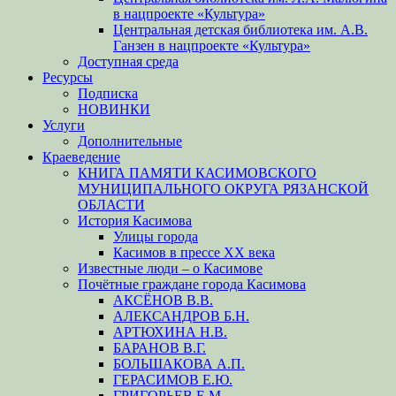
в нацпроекте «Культура»
Центральная детская библиотека им. А.В.
Ганзен в нацпроекте «Культура»
Доступная среда
Ресурсы
Подписка
НОВИНКИ
Услуги
Дополнительные
Краеведение
КНИГА ПАМЯТИ КАСИМОВСКОГО
МУНИЦИПАЛЬНОГО ОКРУГА РЯЗАНСКОЙ
ОБЛАСТИ
История Касимова
Улицы города
Касимов в прессе XX века
Известные люди – о Касимове
Почётные граждане города Касимова
АКСЁНОВ В.В.
АЛЕКСАНДРОВ Б.Н.
АРТЮХИНА Н.В.
БАРАНОВ В.Г.
БОЛЬШАКОВА А.П.
ГЕРАСИМОВ Е.Ю.
ГРИГОРЬЕВ Е.М.