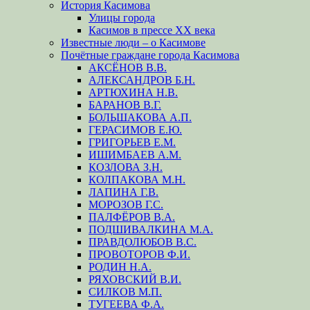
История Касимова
Улицы города
Касимов в прессе XX века
Известные люди – о Касимове
Почётные граждане города Касимова
АКСЁНОВ В.В.
АЛЕКСАНДРОВ Б.Н.
АРТЮХИНА Н.В.
БАРАНОВ В.Г.
БОЛЬШАКОВА А.П.
ГЕРАСИМОВ Е.Ю.
ГРИГОРЬЕВ Е.М.
ИШИМБАЕВ А.М.
КОЗЛОВА З.Н.
КОЛПАКОВА М.Н.
ЛАПИНА Г.В.
МОРОЗОВ Г.С.
ПАЛФЁРОВ В.А.
ПОДШИВАЛКИНА М.А.
ПРАВДОЛЮБОВ В.С.
ПРОВОТОРОВ Ф.И.
РОДИН Н.А.
РЯХОВСКИЙ В.И.
СИЛКОВ М.П.
ТУГЕЕВА Ф.А.