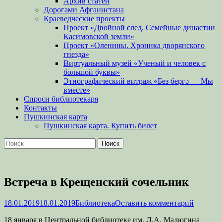
Архив статей
Дорогами Афганистана
Краеведческие проекты
Проект «Двойной след. Семейные династии
Касимовской земли»
Проект «Оленины. Хроника дворянского
гнезда»
Виртуальный музей «Ученый и человек с
большой буквы»
Этнографический витраж «Без бергə — Мы
вместе»
Спроси библиотекаря
Контакты
Пушкинская карта
Пушкинская карта. Купить билет
Поиск
Найти:
Встреча в Крещенский сочельник
Опубликовано
Автор
18.01.2019
18.01.2019
Библиотека
Оставить комментарий
18 января в Центральной библиотеке им. Л.А. Малюгина