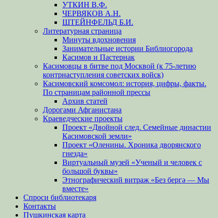
УТКИН В.Ф.
ЧЕРВЯКОВ А.Н.
ШТЕЙНФЕЛЬД Б.И.
Литературная страница
Минуты вдохновения
Занимательные истории Библиогорода
Касимов и Пастернак
Касимовцы в битве под Москвой (к 75-летию
контрнаступления советских войск)
Касимовский комсомол: история, цифры, факты.
По страницам районной прессы
Архив статей
Дорогами Афганистана
Краеведческие проекты
Проект «Двойной след. Семейные династии
Касимовской земли»
Проект «Оленины. Хроника дворянского
гнезда»
Виртуальный музей «Ученый и человек с
большой буквы»
Этнографический витраж «Без бергə — Мы
вместе»
Спроси библиотекаря
Контакты
Пушкинская карта