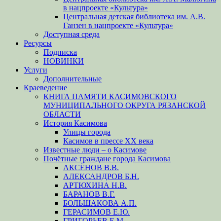
в нацпроекте «Культура»
Центральная детская библиотека им. А.В.
Ганзен в нацпроекте «Культура»
Доступная среда
Ресурсы
Подписка
НОВИНКИ
Услуги
Дополнительные
Краеведение
КНИГА ПАМЯТИ КАСИМОВСКОГО
МУНИЦИПАЛЬНОГО ОКРУГА РЯЗАНСКОЙ
ОБЛАСТИ
История Касимова
Улицы города
Касимов в прессе XX века
Известные люди – о Касимове
Почётные граждане города Касимова
АКСЁНОВ В.В.
АЛЕКСАНДРОВ Б.Н.
АРТЮХИНА Н.В.
БАРАНОВ В.Г.
БОЛЬШАКОВА А.П.
ГЕРАСИМОВ Е.Ю.
ГРИГОРЬЕВ Е.М.