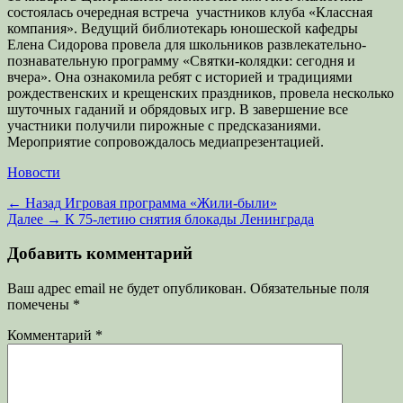
состоялась очередная встреча участников клуба «Классная
компания». Ведущий библиотекарь юношеской кафедры
Елена Сидорова провела для школьников развлекательно-
познавательную программу «Святки-колядки: сегодня и
вчера». Она ознакомила ребят с историей и традициями
рождественских и крещенских праздников, провела несколько
шуточных гаданий и обрядовых игр. В завершение все
участники получили пирожные с предсказаниями.
Мероприятие сопровождалось медиапрезентацией.
Категории
Новости
Навигация
Предыдущая
← Назад
Игровая программа «Жили-были»
запись:
Следующая
Далее →
К 75-летию снятия блокады Ленинграда
по
запись:
записям
Добавить комментарий
Ваш адрес email не будет опубликован.
Обязательные поля
помечены
*
Комментарий
*