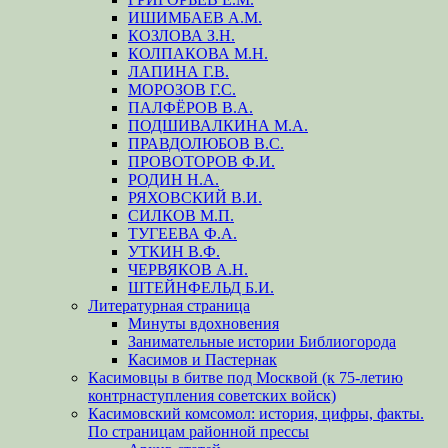
ИШИМБАЕВ А.М.
КОЗЛОВА З.Н.
КОЛПАКОВА М.Н.
ЛАПИНА Г.В.
МОРОЗОВ Г.С.
ПАЛФЁРОВ В.А.
ПОДШИВАЛКИНА М.А.
ПРАВДОЛЮБОВ В.С.
ПРОВОТОРОВ Ф.И.
РОДИН Н.А.
РЯХОВСКИЙ В.И.
СИЛКОВ М.П.
ТУГЕЕВА Ф.А.
УТКИН В.Ф.
ЧЕРВЯКОВ А.Н.
ШТЕЙНФЕЛЬД Б.И.
Литературная страница
Минуты вдохновения
Занимательные истории Библиогорода
Касимов и Пастернак
Касимовцы в битве под Москвой (к 75-летию
контрнаступления советских войск)
Касимовский комсомол: история, цифры, факты.
По страницам районной прессы