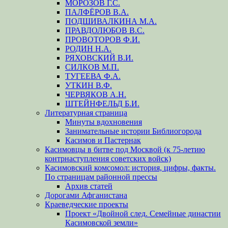
МОРОЗОВ Г.С.
ПАЛФЁРОВ В.А.
ПОДШИВАЛКИНА М.А.
ПРАВДОЛЮБОВ В.С.
ПРОВОТОРОВ Ф.И.
РОДИН Н.А.
РЯХОВСКИЙ В.И.
СИЛКОВ М.П.
ТУГЕЕВА Ф.А.
УТКИН В.Ф.
ЧЕРВЯКОВ А.Н.
ШТЕЙНФЕЛЬД Б.И.
Литературная страница
Минуты вдохновения
Занимательные истории Библиогорода
Касимов и Пастернак
Касимовцы в битве под Москвой (к 75-летию
контрнаступления советских войск)
Касимовский комсомол: история, цифры, факты.
По страницам районной прессы
Архив статей
Дорогами Афганистана
Краеведческие проекты
Проект «Двойной след. Семейные династии
Касимовской земли»