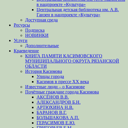
в нацпроекте «Культура»
Центральная детская библиотека им. А.В.
Ганзен в нацпроекте «Культура»
Доступная среда
Ресурсы
Подписка
НОВИНКИ
Услуги
Дополнительные
Краеведение
КНИГА ПАМЯТИ КАСИМОВСКОГО
МУНИЦИПАЛЬНОГО ОКРУГА РЯЗАНСКОЙ
ОБЛАСТИ
История Касимова
Улицы города
Касимов в прессе XX века
Известные люди – о Касимове
Почётные граждане города Касимова
АКСЁНОВ В.В.
АЛЕКСАНДРОВ Б.Н.
АРТЮХИНА Н.В.
БАРАНОВ В.Г.
БОЛЬШАКОВА А.П.
ГЕРАСИМОВ Е.Ю.
ГРИГОРЬЕВ Е.М.