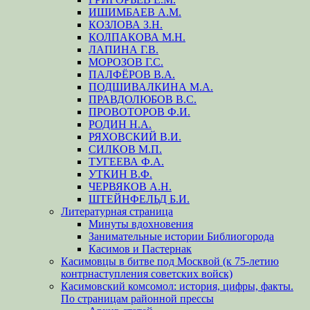
ИШИМБАЕВ А.М.
КОЗЛОВА З.Н.
КОЛПАКОВА М.Н.
ЛАПИНА Г.В.
МОРОЗОВ Г.С.
ПАЛФЁРОВ В.А.
ПОДШИВАЛКИНА М.А.
ПРАВДОЛЮБОВ В.С.
ПРОВОТОРОВ Ф.И.
РОДИН Н.А.
РЯХОВСКИЙ В.И.
СИЛКОВ М.П.
ТУГЕЕВА Ф.А.
УТКИН В.Ф.
ЧЕРВЯКОВ А.Н.
ШТЕЙНФЕЛЬД Б.И.
Литературная страница
Минуты вдохновения
Занимательные истории Библиогорода
Касимов и Пастернак
Касимовцы в битве под Москвой (к 75-летию
контрнаступления советских войск)
Касимовский комсомол: история, цифры, факты.
По страницам районной прессы