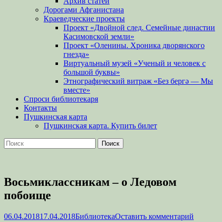
Архив статей
Дорогами Афганистана
Краеведческие проекты
Проект «Двойной след. Семейные династии
Касимовской земли»
Проект «Оленины. Хроника дворянского
гнезда»
Виртуальный музей «Ученый и человек с
большой буквы»
Этнографический витраж «Без бергə — Мы
вместе»
Спроси библиотекаря
Контакты
Пушкинская карта
Пушкинская карта. Купить билет
Поиск
Найти:
Восьмиклассникам – о Ледовом
побоище
Опубликовано
Автор
06.04.2018
17.04.2018
Библиотека
Оставить комментарий