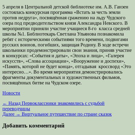
5 апреля в Центральной детской библиотеке им. А.В. Ганзен
состоялась конкурсная программа «Встать за честь земли
против недруга», посвящённая сражению на льду Чудского
озера под предводительством князя Александра Невского. В
мероприятии приняли участие учащиеся 8-го класса средней
школы №1. Библиотекарь Светлана Ульянова познакомила
ребят с историческими событиями того времени, подвигами
русских воинов, погибших, защищая Родину. В ходе встречи
школьники продемонстрировали свои знания, приняв участие
в конкурсах: «События и даты», «Эпоха и лица», «Галерея
искусств», «Слова ассоциации», «Вооружение и доспехи»,
«Память, которой не будет конца», отгадывая кроссворд «Это
интересно…». Во время мероприятия демонстрировались
фрагменты документальных и художественных фильмов,
посвящённых битве на Чудском озере.
Категории
Новости
Навигация
Предыдущая
← Назад
Первоклассники знакомились с судьбой
запись:
переводчицы
по
Следующая
Далее →
Виртуальное путешествие по стране сказок
записям
запись:
Добавить комментарий