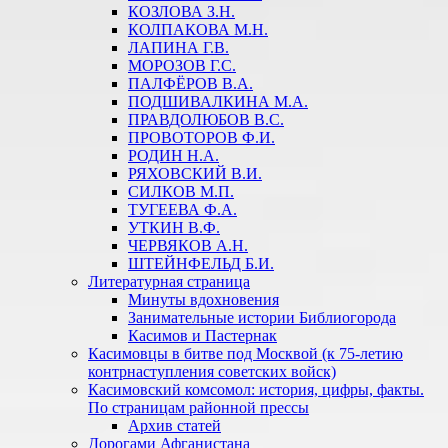
КОЗЛОВА З.Н.
КОЛПАКОВА М.Н.
ЛАПИНА Г.В.
МОРОЗОВ Г.С.
ПАЛФЁРОВ В.А.
ПОДШИВАЛКИНА М.А.
ПРАВДОЛЮБОВ В.С.
ПРОВОТОРОВ Ф.И.
РОДИН Н.А.
РЯХОВСКИЙ В.И.
СИЛКОВ М.П.
ТУГЕЕВА Ф.А.
УТКИН В.Ф.
ЧЕРВЯКОВ А.Н.
ШТЕЙНФЕЛЬД Б.И.
Литературная страница
Минуты вдохновения
Занимательные истории Библиогорода
Касимов и Пастернак
Касимовцы в битве под Москвой (к 75-летию
контрнаступления советских войск)
Касимовский комсомол: история, цифры, факты.
По страницам районной прессы
Архив статей
Дорогами Афганистана