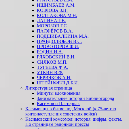
ИШИМБАЕВ А.М.
КОЗЛОВА З.Н.
КОЛПАКОВА М.Н.
ЛАПИНА Г.В.
МОРОЗОВ Г.С.
ПАЛФЁРОВ В.А.
ПОДШИВАЛКИНА М.А.
ПРАВДОЛЮБОВ В.С.
ПРОВОТОРОВ Ф.И.
РОДИН Н.А.
РЯХОВСКИЙ В.И.
СИЛКОВ М.П.
ТУГЕЕВА Ф.А.
УТКИН В.Ф.
ЧЕРВЯКОВ А.Н.
ШТЕЙНФЕЛЬД Б.И.
Литературная страница
Минуты вдохновения
Занимательные истории Библиогорода
Касимов и Пастернак
Касимовцы в битве под Москвой (к 75-летию
контрнаступления советских войск)
Касимовский комсомол: история, цифры, факты.
По страницам районной прессы