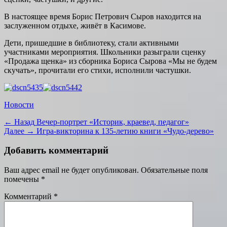
В настоящее время Борис Петрович Сыров находится на
заслуженном отдыхе, живёт в Касимове.
Дети, пришедшие в библиотеку, стали активными
участниками мероприятия. Школьники разыграли сценку
«Продажа щенка» из сборника Бориса Сырова «Мы не будем
скучать», прочитали его стихи, исполнили частушки.
Категории
Новости
Навигация
Предыдущая
← Назад
Вечер-портрет «Историк, краевед, педагог»
запись:
Следующая
Далее →
Игра-викторина к 135-летию книги «Чудо-дерево»
по
запись:
записям
Добавить комментарий
Ваш адрес email не будет опубликован.
Обязательные поля
помечены
*
Комментарий
*