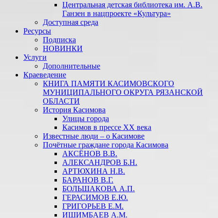
Центральная детская библиотека им. А.В.
Ганзен в нацпроекте «Культура»
Доступная среда
Ресурсы
Подписка
НОВИНКИ
Услуги
Дополнительные
Краеведение
КНИГА ПАМЯТИ КАСИМОВСКОГО
МУНИЦИПАЛЬНОГО ОКРУГА РЯЗАНСКОЙ
ОБЛАСТИ
История Касимова
Улицы города
Касимов в прессе XX века
Известные люди – о Касимове
Почётные граждане города Касимова
АКСЁНОВ В.В.
АЛЕКСАНДРОВ Б.Н.
АРТЮХИНА Н.В.
БАРАНОВ В.Г.
БОЛЬШАКОВА А.П.
ГЕРАСИМОВ Е.Ю.
ГРИГОРЬЕВ Е.М.
ИШИМБАЕВ А.М.