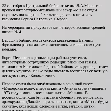
22 сентября в Центральной библиотеке им. Л.А.Малюгина
прошёл литературно-музыкальный вечер «Мы не будем
скучать», посвященный 80-летию детского писателя,
касимовца Бориса Петровича Сырова.
На мероприятии присутствовали четвероклассники средней
школы № 4.
Ведущий библиотекарь сектора краеведения Евгения
Фрольцова рассказала им о жизненном и творческом пути
юбиляра.
Борис Петрович в разные годы работал учителем,
литературным сотрудником редакции районной газеты,
методистом Касимовской детской библиотеки, руководителем
детских кружков. В 90-е годы писатель возглавлял областную
детскую газету «Колокольчик».
Первые стихи были опубликованы в районной газете
«Мещерская новь», а первая книга «Зеленая страна» вышла в
1973 году в московском издательстве «Малыш». В
последующие годы были изданы сборник пьес для детских
драмкружков «Давайте играть на сцене», книга «Мы не будем
скучать», куда вошли словесные игры, загадки, шутки,
сценки, частушки, и другие.