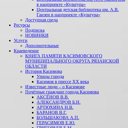
в нацпроекте «Культура»
Центральная детская библиотека им. А.В.
Ганзен в нацпроекте «Культура»
Доступная среда
Ресурсы
Подписка
НОВИНКИ
Услуги
Дополнительные
Краеведение
КНИГА ПАМЯТИ КАСИМОВСКОГО
МУНИЦИПАЛЬНОГО ОКРУГА РЯЗАНСКОЙ
ОБЛАСТИ
История Касимова
Улицы города
Касимов в прессе XX века
Известные люди – о Касимове
Почётные граждане города Касимова
АКСЁНОВ В.В.
АЛЕКСАНДРОВ Б.Н.
АРТЮХИНА Н.В.
БАРАНОВ В.Г.
БОЛЬШАКОВА А.П.
ГЕРАСИМОВ Е.Ю.
ГРИГОРЬЕВ Е.М.