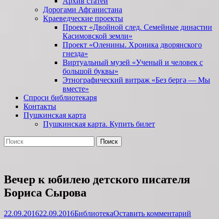
Архив статей
Дорогами Афганистана
Краеведческие проекты
Проект «Двойной след. Семейные династии
Касимовской земли»
Проект «Оленины. Хроника дворянского
гнезда»
Виртуальный музей «Ученый и человек с
большой буквы»
Этнографический витраж «Без бергə — Мы
вместе»
Спроси библиотекаря
Контакты
Пушкинская карта
Пушкинская карта. Купить билет
Поиск
Найти:
Вечер к юбилею детского писателя
Бориса Сырова
Опубликовано
Автор
22.09.2016
22.09.2016
Библиотека
Оставить комментарий