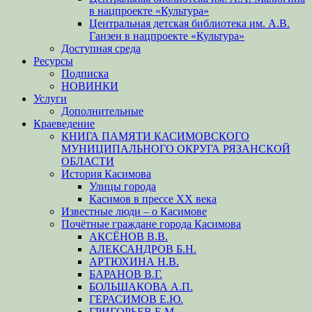
в нацпроекте «Культура»
Центральная детская библиотека им. А.В.
Ганзен в нацпроекте «Культура»
Доступная среда
Ресурсы
Подписка
НОВИНКИ
Услуги
Дополнительные
Краеведение
КНИГА ПАМЯТИ КАСИМОВСКОГО
МУНИЦИПАЛЬНОГО ОКРУГА РЯЗАНСКОЙ
ОБЛАСТИ
История Касимова
Улицы города
Касимов в прессе XX века
Известные люди – о Касимове
Почётные граждане города Касимова
АКСЁНОВ В.В.
АЛЕКСАНДРОВ Б.Н.
АРТЮХИНА Н.В.
БАРАНОВ В.Г.
БОЛЬШАКОВА А.П.
ГЕРАСИМОВ Е.Ю.
ГРИГОРЬЕВ Е.М.