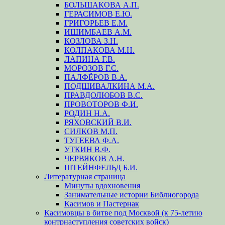
БОЛЬШАКОВА А.П.
ГЕРАСИМОВ Е.Ю.
ГРИГОРЬЕВ Е.М.
ИШИМБАЕВ А.М.
КОЗЛОВА З.Н.
КОЛПАКОВА М.Н.
ЛАПИНА Г.В.
МОРОЗОВ Г.С.
ПАЛФЁРОВ В.А.
ПОДШИВАЛКИНА М.А.
ПРАВДОЛЮБОВ В.С.
ПРОВОТОРОВ Ф.И.
РОДИН Н.А.
РЯХОВСКИЙ В.И.
СИЛКОВ М.П.
ТУГЕЕВА Ф.А.
УТКИН В.Ф.
ЧЕРВЯКОВ А.Н.
ШТЕЙНФЕЛЬД Б.И.
Литературная страница
Минуты вдохновения
Занимательные истории Библиогорода
Касимов и Пастернак
Касимовцы в битве под Москвой (к 75-летию
контрнаступления советских войск)