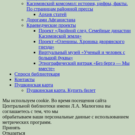
Касимовский комсомол: история, цифры, факты.
По страницам районной прессы
Архив статей
Дорогами Афганистана
Краеведческие проекты
Проект «Двойной след. Семейные династии
Касимовской земли»
Проект «Оленины. Хроника дворянского
гнезда»
Виртуальный музей «Ученый и человек с
большой буквы»
Этнографический витраж «Без бергə — Мы
вместе»
Спроси библиотекаря
Контакты
Пушкинская карта
Пушкинская карта. Купить билет
Мы используем cookie. Во время посещения сайта
Центральной библиотеки имени Л.А. Малюгина вы
соглашаетесь с тем, что мы
обрабатываем ваши персональные данные с использованием
метрических программ.
Принять
Отказаться