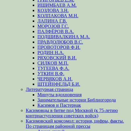
ИШИМБАЕВ А.М.
КОЗЛОВА З.Н.
КОЛПАКОВА М.Н.
ЛАПИНА Г.В.
МОРОЗОВ Г.С.
ПАЛФЁРОВ В.А.
ПОДШИВАЛКИНА М.А.
ПРАВДОЛЮБОВ В.С.
ПРОВОТОРОВ Ф.И.
РОДИН Н.А.
РЯХОВСКИЙ В.И.
СИЛКОВ М.П.
ТУГЕЕВА Ф.А.
УТКИН В.Ф.
ЧЕРВЯКОВ А.Н.
ШТЕЙНФЕЛЬД Б.И.
Литературная страница
Минуты вдохновения
Занимательные истории Библиогорода
Касимов и Пастернак
Касимовцы в битве под Москвой (к 75-летию
контрнаступления советских войск)
Касимовский комсомол: история, цифры, факты.
По страницам районной прессы