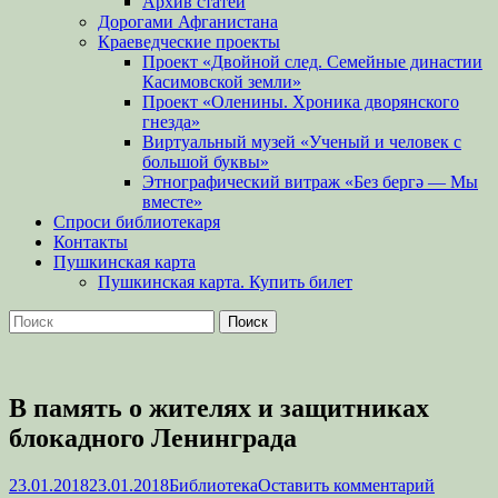
Архив статей
Дорогами Афганистана
Краеведческие проекты
Проект «Двойной след. Семейные династии
Касимовской земли»
Проект «Оленины. Хроника дворянского
гнезда»
Виртуальный музей «Ученый и человек с
большой буквы»
Этнографический витраж «Без бергə — Мы
вместе»
Спроси библиотекаря
Контакты
Пушкинская карта
Пушкинская карта. Купить билет
Поиск
Найти:
В память о жителях и защитниках
блокадного Ленинграда
Опубликовано
Автор
23.01.2018
23.01.2018
Библиотека
Оставить комментарий