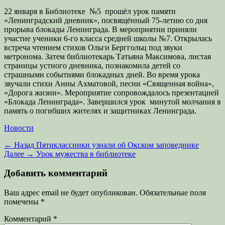
22 января в Библиотеке №5 прошёл урок памяти
«Ленинградский дневник», посвящённый 75-летию со дня
прорыва блокады Ленинграда. В мероприятии приняли
участие ученики 6-го класса средней школы №7. Открылась
встреча чтением стихов Ольги Берггольц под звуки
метронома. Затем библиотекарь Татьяна Максимова, листая
страницы устного дневника, познакомила детей со
страшными событиями блокадных дней. Во время урока
звучали стихи Анны Ахматовой, песни «Священная война»,
«Дорога жизни». Мероприятие сопровождалось презентацией
«Блокада Ленинграда». Завершился урок минутой молчания в
память о погибших жителях и защитниках Ленинграда.
Категории
Новости
Навигация
Предыдущая
← Назад
Пятиклассники узнали об Окском заповеднике
запись:
Следующая
Далее →
Урок мужества в библиотеке
по
запись:
записям
Добавить комментарий
Ваш адрес email не будет опубликован.
Обязательные поля
помечены
*
Комментарий
*