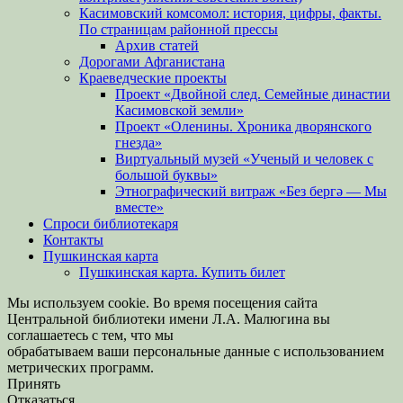
Касимовский комсомол: история, цифры, факты.
По страницам районной прессы
Архив статей
Дорогами Афганистана
Краеведческие проекты
Проект «Двойной след. Семейные династии
Касимовской земли»
Проект «Оленины. Хроника дворянского
гнезда»
Виртуальный музей «Ученый и человек с
большой буквы»
Этнографический витраж «Без бергə — Мы
вместе»
Спроси библиотекаря
Контакты
Пушкинская карта
Пушкинская карта. Купить билет
Мы используем cookie. Во время посещения сайта
Центральной библиотеки имени Л.А. Малюгина вы
соглашаетесь с тем, что мы
обрабатываем ваши персональные данные с использованием
метрических программ.
Принять
Отказаться