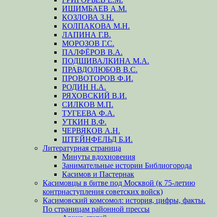
ИШИМБАЕВ А.М.
КОЗЛОВА З.Н.
КОЛПАКОВА М.Н.
ЛАПИНА Г.В.
МОРОЗОВ Г.С.
ПАЛФЁРОВ В.А.
ПОДШИВАЛКИНА М.А.
ПРАВДОЛЮБОВ В.С.
ПРОВОТОРОВ Ф.И.
РОДИН Н.А.
РЯХОВСКИЙ В.И.
СИЛКОВ М.П.
ТУГЕЕВА Ф.А.
УТКИН В.Ф.
ЧЕРВЯКОВ А.Н.
ШТЕЙНФЕЛЬД Б.И.
Литературная страница
Минуты вдохновения
Занимательные истории Библиогорода
Касимов и Пастернак
Касимовцы в битве под Москвой (к 75-летию
контрнаступления советских войск)
Касимовский комсомол: история, цифры, факты.
По страницам районной прессы