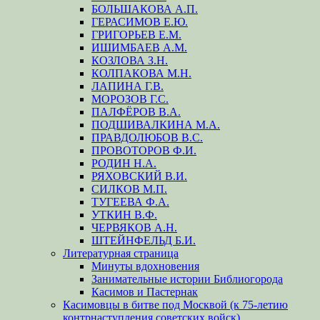
БОЛЬШАКОВА А.П.
ГЕРАСИМОВ Е.Ю.
ГРИГОРЬЕВ Е.М.
ИШИМБАЕВ А.М.
КОЗЛОВА З.Н.
КОЛПАКОВА М.Н.
ЛАПИНА Г.В.
МОРОЗОВ Г.С.
ПАЛФЁРОВ В.А.
ПОДШИВАЛКИНА М.А.
ПРАВДОЛЮБОВ В.С.
ПРОВОТОРОВ Ф.И.
РОДИН Н.А.
РЯХОВСКИЙ В.И.
СИЛКОВ М.П.
ТУГЕЕВА Ф.А.
УТКИН В.Ф.
ЧЕРВЯКОВ А.Н.
ШТЕЙНФЕЛЬД Б.И.
Литературная страница
Минуты вдохновения
Занимательные истории Библиогорода
Касимов и Пастернак
Касимовцы в битве под Москвой (к 75-летию
контрнаступления советских войск)