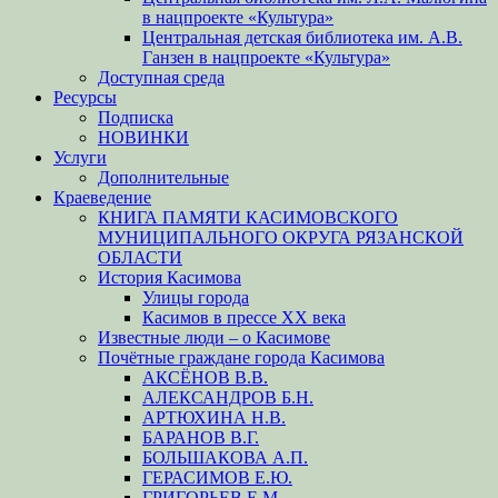
в нацпроекте «Культура»
Центральная детская библиотека им. А.В.
Ганзен в нацпроекте «Культура»
Доступная среда
Ресурсы
Подписка
НОВИНКИ
Услуги
Дополнительные
Краеведение
КНИГА ПАМЯТИ КАСИМОВСКОГО
МУНИЦИПАЛЬНОГО ОКРУГА РЯЗАНСКОЙ
ОБЛАСТИ
История Касимова
Улицы города
Касимов в прессе XX века
Известные люди – о Касимове
Почётные граждане города Касимова
АКСЁНОВ В.В.
АЛЕКСАНДРОВ Б.Н.
АРТЮХИНА Н.В.
БАРАНОВ В.Г.
БОЛЬШАКОВА А.П.
ГЕРАСИМОВ Е.Ю.
ГРИГОРЬЕВ Е.М.