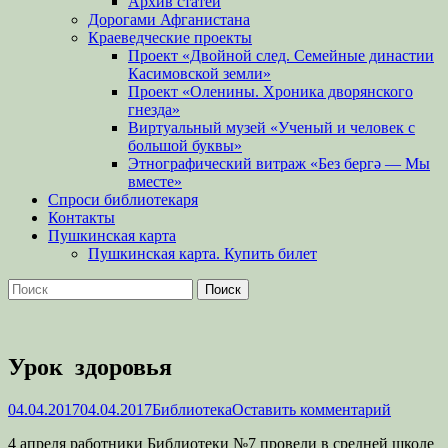
Архив статей
Дорогами Афганистана
Краеведческие проекты
Проект «Двойной след. Семейные династии
Касимовской земли»
Проект «Оленины. Хроника дворянского
гнезда»
Виртуальный музей «Ученый и человек с
большой буквы»
Этнографический витраж «Без бергə — Мы
вместе»
Спроси библиотекаря
Контакты
Пушкинская карта
Пушкинская карта. Купить билет
Поиск
Найти:
Урок здоровья
Опубликовано
Автор
04.04.2017
04.04.2017
Библиотека
Оставить комментарий
4 апреля работники Библиотеки №7 провели в средней школе