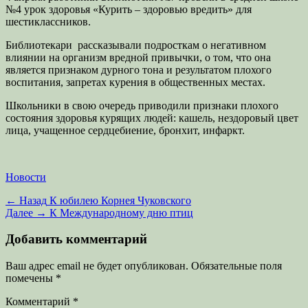
№4 урок здоровья «Курить – здоровью вредить» для
шестиклассников.
Библиотекари рассказывали подросткам о негативном
влиянии на организм вредной привычки, о том, что она
является признаком дурного тона и результатом плохого
воспитания, запретах курения в общественных местах.
Школьники в свою очередь приводили признаки плохого
состояния здоровья курящих людей: кашель, нездоровый цвет
лица, учащенное сердцебиение, бронхит, инфаркт.
Категории
Новости
Навигация
Предыдущая
← Назад
К юбилею Корнея Чуковского
запись:
Следующая
Далее →
К Международному дню птиц
по
запись:
записям
Добавить комментарий
Ваш адрес email не будет опубликован.
Обязательные поля
помечены
*
Комментарий
*