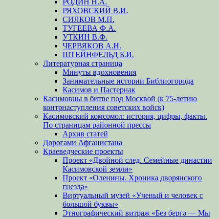
РОДИН Н.А.
РЯХОВСКИЙ В.И.
СИЛКОВ М.П.
ТУГЕЕВА Ф.А.
УТКИН В.Ф.
ЧЕРВЯКОВ А.Н.
ШТЕЙНФЕЛЬД Б.И.
Литературная страница
Минуты вдохновения
Занимательные истории Библиогорода
Касимов и Пастернак
Касимовцы в битве под Москвой (к 75-летию
контрнаступления советских войск)
Касимовский комсомол: история, цифры, факты.
По страницам районной прессы
Архив статей
Дорогами Афганистана
Краеведческие проекты
Проект «Двойной след. Семейные династии
Касимовской земли»
Проект «Оленины. Хроника дворянского
гнезда»
Виртуальный музей «Ученый и человек с
большой буквы»
Этнографический витраж «Без бергə — Мы