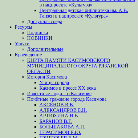
в нацпроекте «Культура»
Центральная детская библиотека им. А.В.
Ганзен в нацпроекте «Культура»
Доступная среда
Ресурсы
Подписка
НОВИНКИ
Услуги
Дополнительные
Краеведение
КНИГА ПАМЯТИ КАСИМОВСКОГО
МУНИЦИПАЛЬНОГО ОКРУГА РЯЗАНСКОЙ
ОБЛАСТИ
История Касимова
Улицы города
Касимов в прессе XX века
Известные люди – о Касимове
Почётные граждане города Касимова
АКСЁНОВ В.В.
АЛЕКСАНДРОВ Б.Н.
АРТЮХИНА Н.В.
БАРАНОВ В.Г.
БОЛЬШАКОВА А.П.
ГЕРАСИМОВ Е.Ю.
ГРИГОРЬЕВ Е.М.