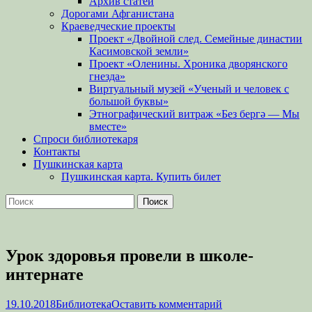
Архив статей
Дорогами Афганистана
Краеведческие проекты
Проект «Двойной след. Семейные династии
Касимовской земли»
Проект «Оленины. Хроника дворянского
гнезда»
Виртуальный музей «Ученый и человек с
большой буквы»
Этнографический витраж «Без бергə — Мы
вместе»
Спроси библиотекаря
Контакты
Пушкинская карта
Пушкинская карта. Купить билет
Поиск
Найти:
Урок здоровья провели в школе-
интернате
Опубликовано
Автор
19.10.2018
Библиотека
Оставить комментарий