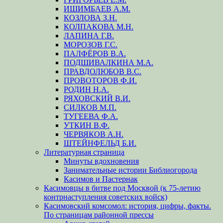
ИШИМБАЕВ А.М.
КОЗЛОВА З.Н.
КОЛПАКОВА М.Н.
ЛАПИНА Г.В.
МОРОЗОВ Г.С.
ПАЛФЁРОВ В.А.
ПОДШИВАЛКИНА М.А.
ПРАВДОЛЮБОВ В.С.
ПРОВОТОРОВ Ф.И.
РОДИН Н.А.
РЯХОВСКИЙ В.И.
СИЛКОВ М.П.
ТУГЕЕВА Ф.А.
УТКИН В.Ф.
ЧЕРВЯКОВ А.Н.
ШТЕЙНФЕЛЬД Б.И.
Литературная страница
Минуты вдохновения
Занимательные истории Библиогорода
Касимов и Пастернак
Касимовцы в битве под Москвой (к 75-летию
контрнаступления советских войск)
Касимовский комсомол: история, цифры, факты.
По страницам районной прессы