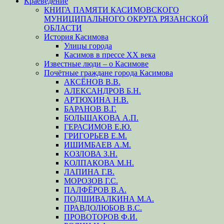
Краеведение
КНИГА ПАМЯТИ КАСИМОВСКОГО
МУНИЦИПАЛЬНОГО ОКРУГА РЯЗАНСКОЙ
ОБЛАСТИ
История Касимова
Улицы города
Касимов в прессе XX века
Известные люди – о Касимове
Почётные граждане города Касимова
АКСЁНОВ В.В.
АЛЕКСАНДРОВ Б.Н.
АРТЮХИНА Н.В.
БАРАНОВ В.Г.
БОЛЬШАКОВА А.П.
ГЕРАСИМОВ Е.Ю.
ГРИГОРЬЕВ Е.М.
ИШИМБАЕВ А.М.
КОЗЛОВА З.Н.
КОЛПАКОВА М.Н.
ЛАПИНА Г.В.
МОРОЗОВ Г.С.
ПАЛФЁРОВ В.А.
ПОДШИВАЛКИНА М.А.
ПРАВДОЛЮБОВ В.С.
ПРОВОТОРОВ Ф.И.