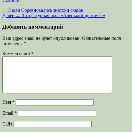
Новости
Навигация
Предыдущая
← Назад
Соревновались знатоки сказок
запись:
Следующая
Далее →
Литературная игра «Аленький цветочек»
по
запись:
записям
Добавить комментарий
Ваш адрес email не будет опубликован.
Обязательные поля
помечены
*
Комментарий
*
Имя
*
Email
*
Сайт