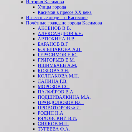
История Касимова
Улицы города
Касимов в прессе XX века
Известные люди – о Касимове
Почётные граждане города Касимова
АКСЁНОВ В.В.
АЛЕКСАНДРОВ Б.Н.
АРТЮХИНА Н.В.
БАРАНОВ В.Г.
БОЛЬШАКОВА А.П.
ГЕРАСИМОВ Е.Ю.
ГРИГОРЬЕВ Е.М.
ИШИМБАЕВ А.М.
КОЗЛОВА З.Н.
КОЛПАКОВА М.Н.
ЛАПИНА Г.В.
МОРОЗОВ Г.С.
ПАЛФЁРОВ В.А.
ПОДШИВАЛКИНА М.А.
ПРАВДОЛЮБОВ В.С.
ПРОВОТОРОВ Ф.И.
РОДИН Н.А.
РЯХОВСКИЙ В.И.
СИЛКОВ М.П.
ТУГЕЕВА Ф.А.