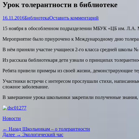
Урок толерантности в библиотеке
Опубликовано
Автор
16.11.2016
Библиотека
Оставить комментарий
15 ноября в обособленном подразделении МБУК «ЦБ им. Л.А. 
Мероприятие было приурочено к Международному дню толера
В нём приняли участие учащиеся 2-го класса средней школы № 
Из рассказа библиотекаря дети узнали о принципах толерантно
Ребята привели примеры из своей жизни, демонстрирующие т
Участники встречи с интересом прослушали стихи, написанны
сложное заболевание.
В завершение урока школьники закрепили полученные знания, 
Категории
Новости
Навигация
Предыдущая
← Назад
Школьникам – о толерантности
запись:
Следующая
Далее →
Экологический час
по