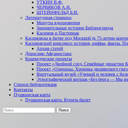
УТКИН В.Ф.
ЧЕРВЯКОВ А.Н.
ШТЕЙНФЕЛЬД Б.И.
Литературная страница
Минуты вдохновения
Занимательные истории Библиогорода
Касимов и Пастернак
Касимовцы в битве под Москвой (к 75-летию контр
Касимовский комсомол: история, цифры, факты. П
Архив статей
Дорогами Афганистана
Краеведческие проекты
Проект «Двойной след. Семейные династии 
Проект «Оленины. Хроника дворянского гнез
Виртуальный музей «Ученый и человек с бол
Этнографический витраж «Без бергə — Мы в
Спроси библиотекаря
Контакты
Пушкинская карта
Пушкинская карта. Купить билет
Поиск
Найти: