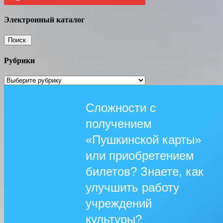
Электронный каталог
Рубрики
Рубрики
Сложности с
получением
«Пушкинской карты»
или приобретением
билетов? Знаете, как
улучшить работу
учреждений
культуры?