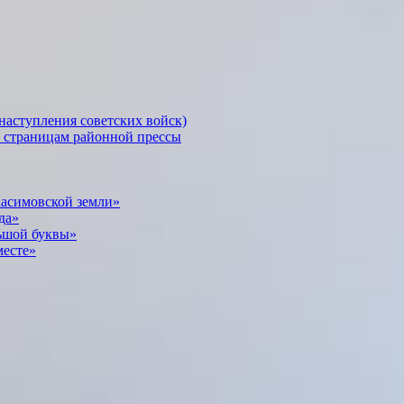
наступления советских войск)
о страницам районной прессы
Касимовской земли»
да»
ьшой буквы»
месте»