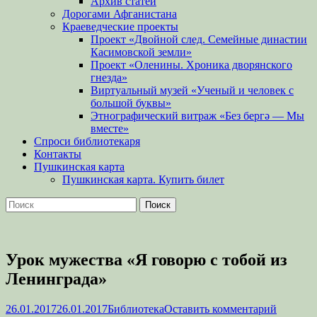
Архив статей
Дорогами Афганистана
Краеведческие проекты
Проект «Двойной след. Семейные династии
Касимовской земли»
Проект «Оленины. Хроника дворянского
гнезда»
Виртуальный музей «Ученый и человек с
большой буквы»
Этнографический витраж «Без бергə — Мы
вместе»
Спроси библиотекаря
Контакты
Пушкинская карта
Пушкинская карта. Купить билет
Поиск
Найти:
Урок мужества «Я говорю с тобой из
Ленинграда»
Опубликовано
Автор
26.01.2017
26.01.2017
Библиотека
Оставить комментарий