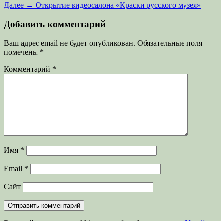
запись:
Следующая
Далее →
Открытие видеосалона «Краски русского музея»
по
запись:
записям
Добавить комментарий
Ваш адрес email не будет опубликован.
Обязательные поля
помечены
*
Комментарий
*
Имя
*
Email
*
Сайт