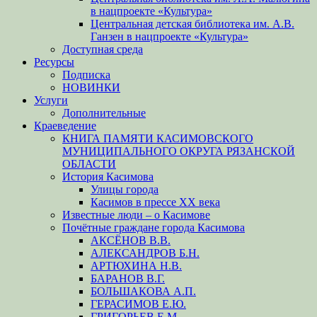
в нацпроекте «Культура»
Центральная детская библиотека им. А.В.
Ганзен в нацпроекте «Культура»
Доступная среда
Ресурсы
Подписка
НОВИНКИ
Услуги
Дополнительные
Краеведение
КНИГА ПАМЯТИ КАСИМОВСКОГО
МУНИЦИПАЛЬНОГО ОКРУГА РЯЗАНСКОЙ
ОБЛАСТИ
История Касимова
Улицы города
Касимов в прессе XX века
Известные люди – о Касимове
Почётные граждане города Касимова
АКСЁНОВ В.В.
АЛЕКСАНДРОВ Б.Н.
АРТЮХИНА Н.В.
БАРАНОВ В.Г.
БОЛЬШАКОВА А.П.
ГЕРАСИМОВ Е.Ю.
ГРИГОРЬЕВ Е.М.