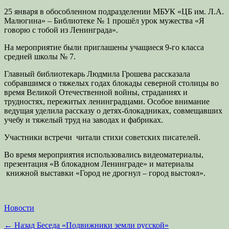
25 января в обособленном подразделении МБУК «ЦБ им. Л.А.
Малюгина» – Библиотеке № 1 прошёл урок мужества «Я
говорю с тобой из Ленинграда».
На мероприятие были приглашены учащиеся 9-го класса
средней школы № 7.
Главный библиотекарь Людмила Грошева рассказала
собравшимся о тяжелых годах блокады северной столицы во
время Великой Отечественной войны, страданиях и
трудностях, пережитых ленинградцами. Особое внимание
ведущая уделила рассказу о детях-блокадниках, совмещавших
учебу и тяжелый труд на заводах и фабриках.
Участники встречи читали стихи советских писателей.
Во время мероприятия использовались видеоматериалы,
презентация «В блокадном Ленинграде» и материалы
книжной выставки «Город не дрогнул – город выстоял».
Категории
Новости
Навигация
Предыдущая
← Назад
Беседа «Подвижники земли русской»