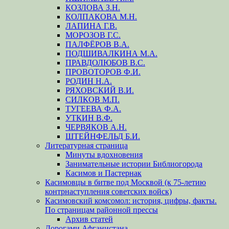
КОЗЛОВА З.Н.
КОЛПАКОВА М.Н.
ЛАПИНА Г.В.
МОРОЗОВ Г.С.
ПАЛФЁРОВ В.А.
ПОДШИВАЛКИНА М.А.
ПРАВДОЛЮБОВ В.С.
ПРОВОТОРОВ Ф.И.
РОДИН Н.А.
РЯХОВСКИЙ В.И.
СИЛКОВ М.П.
ТУГЕЕВА Ф.А.
УТКИН В.Ф.
ЧЕРВЯКОВ А.Н.
ШТЕЙНФЕЛЬД Б.И.
Литературная страница
Минуты вдохновения
Занимательные истории Библиогорода
Касимов и Пастернак
Касимовцы в битве под Москвой (к 75-летию
контрнаступления советских войск)
Касимовский комсомол: история, цифры, факты.
По страницам районной прессы
Архив статей
Дорогами Афганистана