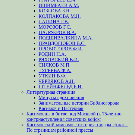
ИШИМБАЕВ А.М.
КОЗЛОВА З.Н.
КОЛПАКОВА М.Н.
ЛАПИНА Г.В.
МОРОЗОВ Г.С.
ПАЛФЁРОВ В.А.
ПОДШИВАЛКИНА М.А.
ПРАВДОЛЮБОВ В.С.
ПРОВОТОРОВ Ф.И.
РОДИН Н.А.
РЯХОВСКИЙ В.И.
СИЛКОВ М.П.
ТУГЕЕВА Ф.А.
УТКИН В.Ф.
ЧЕРВЯКОВ А.Н.
ШТЕЙНФЕЛЬД Б.И.
Литературная страница
Минуты вдохновения
Занимательные истории Библиогорода
Касимов и Пастернак
Касимовцы в битве под Москвой (к 75-летию
контрнаступления советских войск)
Касимовский комсомол: история, цифры, факты.
По страницам районной прессы