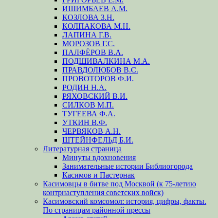
ИШИМБАЕВ А.М.
КОЗЛОВА З.Н.
КОЛПАКОВА М.Н.
ЛАПИНА Г.В.
МОРОЗОВ Г.С.
ПАЛФЁРОВ В.А.
ПОДШИВАЛКИНА М.А.
ПРАВДОЛЮБОВ В.С.
ПРОВОТОРОВ Ф.И.
РОДИН Н.А.
РЯХОВСКИЙ В.И.
СИЛКОВ М.П.
ТУГЕЕВА Ф.А.
УТКИН В.Ф.
ЧЕРВЯКОВ А.Н.
ШТЕЙНФЕЛЬД Б.И.
Литературная страница
Минуты вдохновения
Занимательные истории Библиогорода
Касимов и Пастернак
Касимовцы в битве под Москвой (к 75-летию
контрнаступления советских войск)
Касимовский комсомол: история, цифры, факты.
По страницам районной прессы