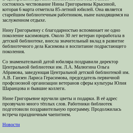
состоялось чествование Нины Григорьевны Крысиной,
которая 6 марта отметила 85-летний юбилей. Она является
старейшим библиотечным работником, ныне находящимся на
заслуженном отдыхе.
Нину Григорьевну с благодарностью вспоминает не одно
поколение касимовцев. Около 30 лет ветеран проработала в
детской библиотеке, внесла значительный вклад в развитие
библиотечного дела Касимова и воспитание подрастающего
поколения.
Со знаменательной датой юбиляра поздравили директор
Центральной библиотеки им. Л.А. Малюгина Ольга
Абрамова, заведующая Центральной детской библиотекой им.
А.В. Ганзен Лариса Герасимова, председатель первичной
профсоюзной организации ветеранов сферы культуры Юлия
Шаранцова и бывшие коллеги.
Нине Григорьевне вручили цветы и подарки. В её адрес
прозвучало много тёплых слов. Работники библиотек
подготовили поздравительную программу. Продолжилась
встреча праздничным чаепитием.
Категории
Новости