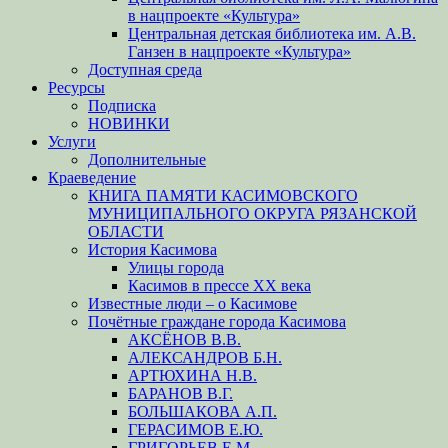
в нацпроекте «Культура»
Центральная детская библиотека им. А.В.
Ганзен в нацпроекте «Культура»
Доступная среда
Ресурсы
Подписка
НОВИНКИ
Услуги
Дополнительные
Краеведение
КНИГА ПАМЯТИ КАСИМОВСКОГО
МУНИЦИПАЛЬНОГО ОКРУГА РЯЗАНСКОЙ
ОБЛАСТИ
История Касимова
Улицы города
Касимов в прессе XX века
Известные люди – о Касимове
Почётные граждане города Касимова
АКСЁНОВ В.В.
АЛЕКСАНДРОВ Б.Н.
АРТЮХИНА Н.В.
БАРАНОВ В.Г.
БОЛЬШАКОВА А.П.
ГЕРАСИМОВ Е.Ю.
ГРИГОРЬЕВ Е.М.