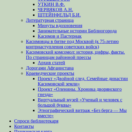
УТКИН В.Ф.
ЧЕРВЯКОВ А.Н.
ШТЕЙНФЕЛЬД Б.И.
Литературная страница
Минуты вдохновения
Занимательные истории Библиогорода
Касимов и Пастернак
Касимовцы в битве под Москвой (к 75-летию
контрнаступления советских войск)
Касимовский комсомол: история, цифры, факты.
По страницам районной прессы
Архив статей
Дорогами Афганистана
Краеведческие проекты
Проект «Двойной след. Семейные династии
Касимовской земли»
Проект «Оленины. Хроника дворянского
гнезда»
Виртуальный музей «Ученый и человек с
большой буквы»
Этнографический витраж «Без бергə — Мы
вместе»
Спроси библиотекаря
Контакты
Пушкинская карта