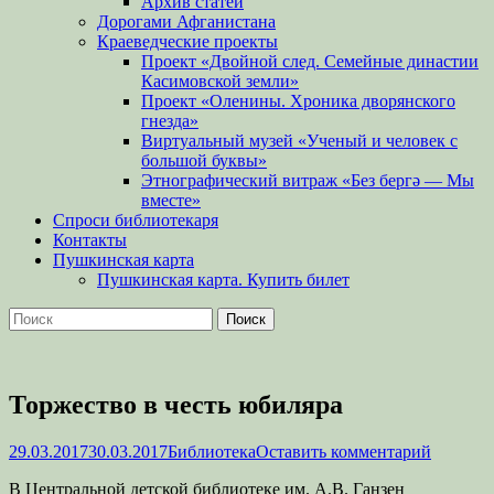
Архив статей
Дорогами Афганистана
Краеведческие проекты
Проект «Двойной след. Семейные династии
Касимовской земли»
Проект «Оленины. Хроника дворянского
гнезда»
Виртуальный музей «Ученый и человек с
большой буквы»
Этнографический витраж «Без бергə — Мы
вместе»
Спроси библиотекаря
Контакты
Пушкинская карта
Пушкинская карта. Купить билет
Поиск
Найти:
Торжество в честь юбиляра
Опубликовано
Автор
29.03.2017
30.03.2017
Библиотека
Оставить комментарий
В Центральной детской библиотеке им. А.В. Ганзен