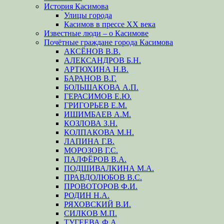
История Касимова
Улицы города
Касимов в прессе XX века
Известные люди – о Касимове
Почётные граждане города Касимова
АКСЁНОВ В.В.
АЛЕКСАНДРОВ Б.Н.
АРТЮХИНА Н.В.
БАРАНОВ В.Г.
БОЛЬШАКОВА А.П.
ГЕРАСИМОВ Е.Ю.
ГРИГОРЬЕВ Е.М.
ИШИМБАЕВ А.М.
КОЗЛОВА З.Н.
КОЛПАКОВА М.Н.
ЛАПИНА Г.В.
МОРОЗОВ Г.С.
ПАЛФЁРОВ В.А.
ПОДШИВАЛКИНА М.А.
ПРАВДОЛЮБОВ В.С.
ПРОВОТОРОВ Ф.И.
РОДИН Н.А.
РЯХОВСКИЙ В.И.
СИЛКОВ М.П.
ТУГЕЕВА Ф.А.