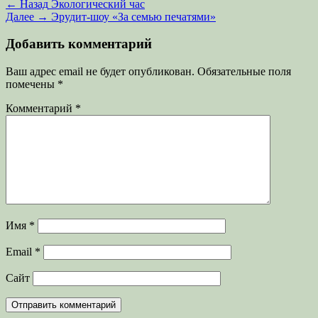
Навигация
Предыдущая
← Назад
Экологический час
запись:
Следующая
Далее →
Эрудит-шоу «За семью печатями»
по
запись:
записям
Добавить комментарий
Ваш адрес email не будет опубликован.
Обязательные поля
помечены
*
Комментарий
*
Имя
*
Email
*
Сайт