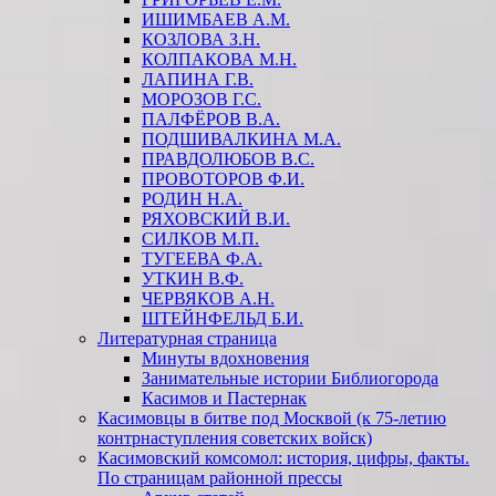
ИШИМБАЕВ А.М.
КОЗЛОВА З.Н.
КОЛПАКОВА М.Н.
ЛАПИНА Г.В.
МОРОЗОВ Г.С.
ПАЛФЁРОВ В.А.
ПОДШИВАЛКИНА М.А.
ПРАВДОЛЮБОВ В.С.
ПРОВОТОРОВ Ф.И.
РОДИН Н.А.
РЯХОВСКИЙ В.И.
СИЛКОВ М.П.
ТУГЕЕВА Ф.А.
УТКИН В.Ф.
ЧЕРВЯКОВ А.Н.
ШТЕЙНФЕЛЬД Б.И.
Литературная страница
Минуты вдохновения
Занимательные истории Библиогорода
Касимов и Пастернак
Касимовцы в битве под Москвой (к 75-летию
контрнаступления советских войск)
Касимовский комсомол: история, цифры, факты.
По страницам районной прессы