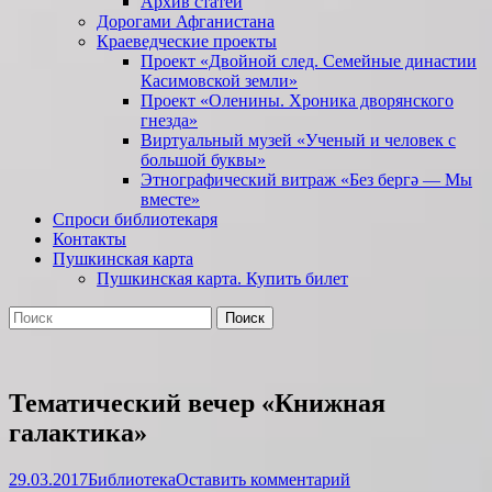
Архив статей
Дорогами Афганистана
Краеведческие проекты
Проект «Двойной след. Семейные династии
Касимовской земли»
Проект «Оленины. Хроника дворянского
гнезда»
Виртуальный музей «Ученый и человек с
большой буквы»
Этнографический витраж «Без бергə — Мы
вместе»
Спроси библиотекаря
Контакты
Пушкинская карта
Пушкинская карта. Купить билет
Поиск
Найти:
Тематический вечер «Книжная
галактика»
Опубликовано
Автор
29.03.2017
Библиотека
Оставить комментарий