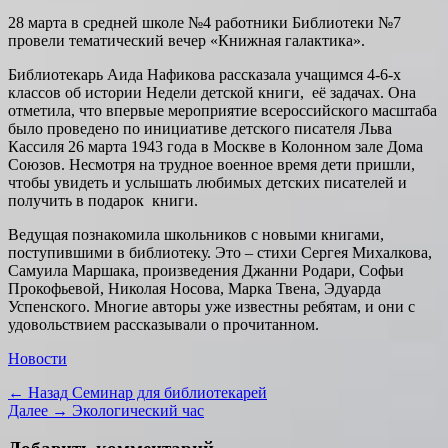
28 марта в средней школе №4 работники Библиотеки №7
провели тематический вечер «Книжная галактика».
Библиотекарь Аида Нафикова рассказала учащимся 4-6-х
классов об истории Недели детской книги, её задачах. Она
отметила, что впервые мероприятие всероссийского масштаба
было проведено по инициативе детского писателя Льва
Кассиля 26 марта 1943 года в Москве в Колонном зале Дома
Союзов. Несмотря на трудное военное время дети пришли,
чтобы увидеть и услышать любимых детских писателей и
получить в подарок книги.
Ведущая познакомила школьников с новыми книгами,
поступившими в библиотеку. Это – стихи Сергея Михалкова,
Самуила Маршака, произведения Джанни Родари, Софьи
Прокофьевой, Николая Носова, Марка Твена, Эдуарда
Успенского. Многие авторы уже известны ребятам, и они с
удовольствием рассказывали о прочитанном.
Категории
Новости
Навигация
Предыдущая
← Назад
Семинар для библиотекарей
запись:
Следующая
Далее →
Экологический час
по
запись: