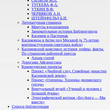
СИЛКОВ М.П.
ТУГЕЕВА Ф.А.
УТКИН В.Ф.
ЧЕРВЯКОВ А.Н.
ШТЕЙНФЕЛЬД Б.И.
Литературная страница
Минуты вдохновения
Занимательные истории Библиогорода
Касимов и Пастернак
Касимовцы в битве под Москвой (к 75-летию
контрнаступления советских войск)
Касимовский комсомол: история, цифры, факты.
По страницам районной прессы
Архив статей
Дорогами Афганистана
Краеведческие проекты
Проект «Двойной след. Семейные династии
Касимовской земли»
Проект «Оленины. Хроника дворянского
гнезда»
Виртуальный музей «Ученый и человек с
большой буквы»
Этнографический витраж «Без бергə — Мы
вместе»
Спроси библиотекаря