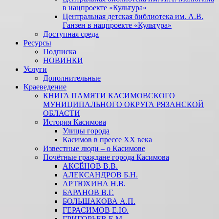
в нацпроекте «Культура»
Центральная детская библиотека им. А.В.
Ганзен в нацпроекте «Культура»
Доступная среда
Ресурсы
Подписка
НОВИНКИ
Услуги
Дополнительные
Краеведение
КНИГА ПАМЯТИ КАСИМОВСКОГО
МУНИЦИПАЛЬНОГО ОКРУГА РЯЗАНСКОЙ
ОБЛАСТИ
История Касимова
Улицы города
Касимов в прессе XX века
Известные люди – о Касимове
Почётные граждане города Касимова
АКСЁНОВ В.В.
АЛЕКСАНДРОВ Б.Н.
АРТЮХИНА Н.В.
БАРАНОВ В.Г.
БОЛЬШАКОВА А.П.
ГЕРАСИМОВ Е.Ю.
ГРИГОРЬЕВ Е.М.