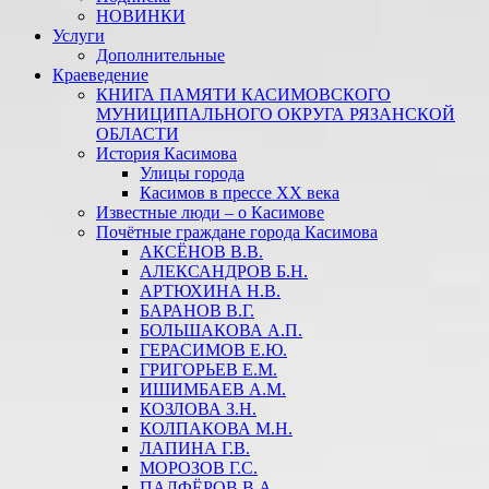
НОВИНКИ
Услуги
Дополнительные
Краеведение
КНИГА ПАМЯТИ КАСИМОВСКОГО
МУНИЦИПАЛЬНОГО ОКРУГА РЯЗАНСКОЙ
ОБЛАСТИ
История Касимова
Улицы города
Касимов в прессе XX века
Известные люди – о Касимове
Почётные граждане города Касимова
АКСЁНОВ В.В.
АЛЕКСАНДРОВ Б.Н.
АРТЮХИНА Н.В.
БАРАНОВ В.Г.
БОЛЬШАКОВА А.П.
ГЕРАСИМОВ Е.Ю.
ГРИГОРЬЕВ Е.М.
ИШИМБАЕВ А.М.
КОЗЛОВА З.Н.
КОЛПАКОВА М.Н.
ЛАПИНА Г.В.
МОРОЗОВ Г.С.
ПАЛФЁРОВ В.А.