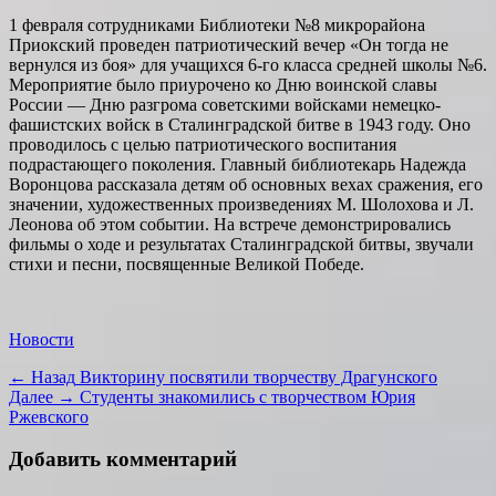
1 февраля сотрудниками Библиотеки №8 микрорайона
Приокский проведен патриотический вечер «Он тогда не
вернулся из боя» для учащихся 6-го класса средней школы №6.
Мероприятие было приурочено ко Дню воинской славы
России — Дню разгрома советскими войсками немецко-
фашистских войск в Сталинградской битве в 1943 году. Оно
проводилось с целью патриотического воспитания
подрастающего поколения. Главный библиотекарь Надежда
Воронцова рассказала детям об основных вехах сражения, его
значении, художественных произведениях М. Шолохова и Л.
Леонова об этом событии. На встрече демонстрировались
фильмы о ходе и результатах Сталинградской битвы, звучали
стихи и песни, посвященные Великой Победе.
Категории
Новости
Навигация
Предыдущая
← Назад
Викторину посвятили творчеству Драгунского
запись:
Следующая
Далее →
Студенты знакомились с творчеством Юрия
по
запись:
Ржевского
записям
Добавить комментарий