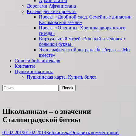
Архив статей
Дорогами Афганистана
Краеведческие проекты
Проект «Двойной след. Семейные династии
Касимовской земли»
Проект «Оленины. Хроника дворянского
гнезда»
Виртуальный музей «Ученый и человек с
большой буквы»
Этнографический витраж «Без бергə — Мы
вместе»
Спроси библиотекаря
Контакты
Пушкинская карта
Пушкинская карта. Купить билет
Поиск
Найти:
Школьникам – о значении
Сталинградской битвы
Опубликовано
Автор
01.02.2019
01.02.2019
Библиотека
Оставить комментарий