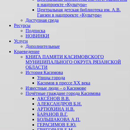
в нацпроекте «Культура»
Центральная детская библиотека им. А.В.
Ганзен в нацпроекте «Культура»
Доступная среда
Ресурсы
Подписка
НОВИНКИ
Услуги
Дополнительные
Краеведение
КНИГА ПАМЯТИ КАСИМОВСКОГО
МУНИЦИПАЛЬНОГО ОКРУГА РЯЗАНСКОЙ
ОБЛАСТИ
История Касимова
Улицы города
Касимов в прессе XX века
Известные люди – о Касимове
Почётные граждане города Касимова
АКСЁНОВ В.В.
АЛЕКСАНДРОВ Б.Н.
АРТЮХИНА Н.В.
БАРАНОВ В.Г.
БОЛЬШАКОВА А.П.
ГЕРАСИМОВ Е.Ю.
ГРИГОРЬЕВ Е.М.