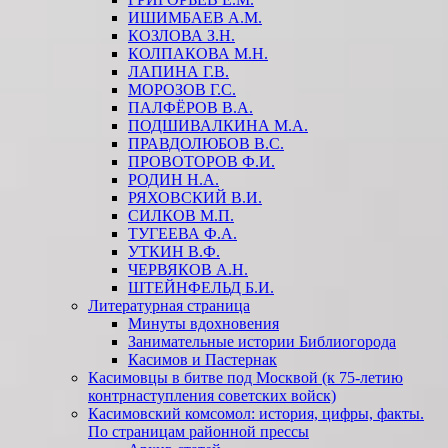
ИШИМБАЕВ А.М.
КОЗЛОВА З.Н.
КОЛПАКОВА М.Н.
ЛАПИНА Г.В.
МОРОЗОВ Г.С.
ПАЛФЁРОВ В.А.
ПОДШИВАЛКИНА М.А.
ПРАВДОЛЮБОВ В.С.
ПРОВОТОРОВ Ф.И.
РОДИН Н.А.
РЯХОВСКИЙ В.И.
СИЛКОВ М.П.
ТУГЕЕВА Ф.А.
УТКИН В.Ф.
ЧЕРВЯКОВ А.Н.
ШТЕЙНФЕЛЬД Б.И.
Литературная страница
Минуты вдохновения
Занимательные истории Библиогорода
Касимов и Пастернак
Касимовцы в битве под Москвой (к 75-летию
контрнаступления советских войск)
Касимовский комсомол: история, цифры, факты.
По страницам районной прессы