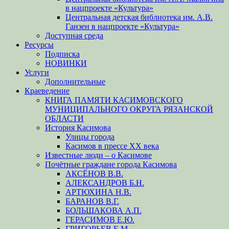
в нацпроекте «Культура»
Центральная детская библиотека им. А.В.
Ганзен в нацпроекте «Культура»
Доступная среда
Ресурсы
Подписка
НОВИНКИ
Услуги
Дополнительные
Краеведение
КНИГА ПАМЯТИ КАСИМОВСКОГО
МУНИЦИПАЛЬНОГО ОКРУГА РЯЗАНСКОЙ
ОБЛАСТИ
История Касимова
Улицы города
Касимов в прессе XX века
Известные люди – о Касимове
Почётные граждане города Касимова
АКСЁНОВ В.В.
АЛЕКСАНДРОВ Б.Н.
АРТЮХИНА Н.В.
БАРАНОВ В.Г.
БОЛЬШАКОВА А.П.
ГЕРАСИМОВ Е.Ю.
ГРИГОРЬЕВ Е.М.