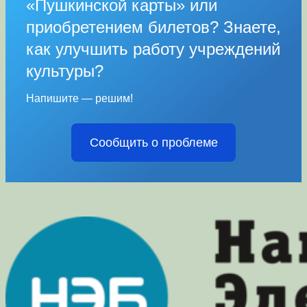
«Пушкинской карты» или
приобретением билетов? Знаете,
как улучшить работу учреждений
культуры?
Напишите — решим!
Сообщить о проблеме