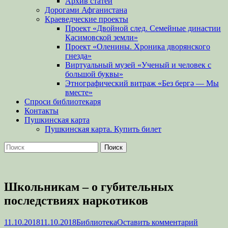
Архив статей
Дорогами Афганистана
Краеведческие проекты
Проект «Двойной след. Семейные династии
Касимовской земли»
Проект «Оленины. Хроника дворянского
гнезда»
Виртуальный музей «Ученый и человек с
большой буквы»
Этнографический витраж «Без бергə — Мы
вместе»
Спроси библиотекаря
Контакты
Пушкинская карта
Пушкинская карта. Купить билет
Поиск
Найти:
Школьникам – о губительных
последствиях наркотиков
Опубликовано
Автор
11.10.2018
11.10.2018
Библиотека
Оставить комментарий