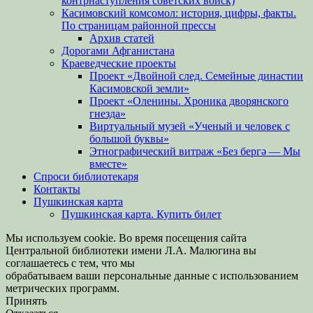
контрнаступления советских войск)
Касимовский комсомол: история, цифры, факты.
По страницам районной прессы
Архив статей
Дорогами Афганистана
Краеведческие проекты
Проект «Двойной след. Семейные династии
Касимовской земли»
Проект «Оленины. Хроника дворянского
гнезда»
Виртуальный музей «Ученый и человек с
большой буквы»
Этнографический витраж «Без бергə — Мы
вместе»
Спроси библиотекаря
Контакты
Пушкинская карта
Пушкинская карта. Купить билет
Мы используем cookie. Во время посещения сайта
Центральной библиотеки имени Л.А. Малюгина вы
соглашаетесь с тем, что мы
обрабатываем ваши персональные данные с использованием
метрических программ.
Принять