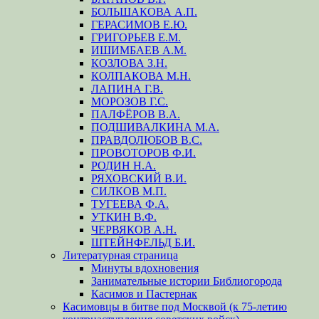
БОЛЬШАКОВА А.П.
ГЕРАСИМОВ Е.Ю.
ГРИГОРЬЕВ Е.М.
ИШИМБАЕВ А.М.
КОЗЛОВА З.Н.
КОЛПАКОВА М.Н.
ЛАПИНА Г.В.
МОРОЗОВ Г.С.
ПАЛФЁРОВ В.А.
ПОДШИВАЛКИНА М.А.
ПРАВДОЛЮБОВ В.С.
ПРОВОТОРОВ Ф.И.
РОДИН Н.А.
РЯХОВСКИЙ В.И.
СИЛКОВ М.П.
ТУГЕЕВА Ф.А.
УТКИН В.Ф.
ЧЕРВЯКОВ А.Н.
ШТЕЙНФЕЛЬД Б.И.
Литературная страница
Минуты вдохновения
Занимательные истории Библиогорода
Касимов и Пастернак
Касимовцы в битве под Москвой (к 75-летию