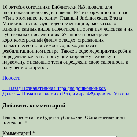
10 октября сотрудники Библиотеки №3 провели для
шестиклассников средней школы №4 информационный час
«Ты в этом мире не один». Главный библиотекарь Елена
Мазикина, используя видеопрезентацию, рассказала о
влиянии разных видов наркотиков на организм человека и их
губительных последствиях. Учащиеся посмотрели
короткометражный фильм о людях, страдающих
наркотической зависимостью, находящихся в
реабилитационном центре. Также в ходе мероприятия ребята
определяли качества присущие здоровому человеку и
наркоману, с помощью теста определяли свою склонность к
нарушению запретов.
Категории
Новости
Навигация
Предыдущая
← Назад
Познавательная игра для дошкольников
запись:
Следующая
Далее →
Памяти академика Владимира Фёдоровича Уткина
по
запись:
записям
Добавить комментарий
Ваш адрес email не будет опубликован.
Обязательные поля
помечены
*
Комментарий
*