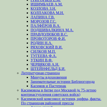
ИШИМБАЕВ А.М.
КОЗЛОВА З.Н.
КОЛПАКОВА М.Н.
ЛАПИНА Г.В.
МОРОЗОВ Г.С.
ПАЛФЁРОВ В.А.
ПОДШИВАЛКИНА М.А.
ПРАВДОЛЮБОВ В.С.
ПРОВОТОРОВ Ф.И.
РОДИН Н.А.
РЯХОВСКИЙ В.И.
СИЛКОВ М.П.
ТУГЕЕВА Ф.А.
УТКИН В.Ф.
ЧЕРВЯКОВ А.Н.
ШТЕЙНФЕЛЬД Б.И.
Литературная страница
Минуты вдохновения
Занимательные истории Библиогорода
Касимов и Пастернак
Касимовцы в битве под Москвой (к 75-летию
контрнаступления советских войск)
Касимовский комсомол: история, цифры, факты.
По страницам районной прессы