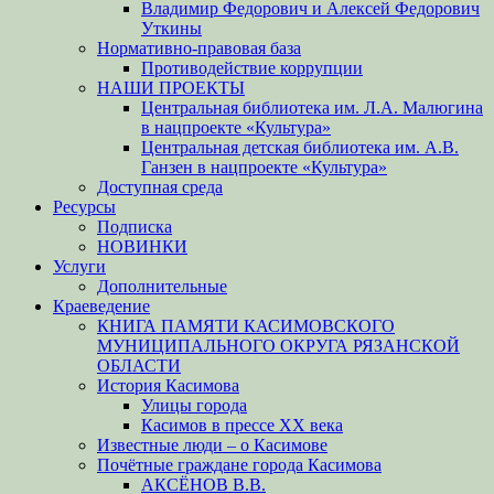
Владимир Федорович и Алексей Федорович
Уткины
Нормативно-правовая база
Противодействие коррупции
НАШИ ПРОЕКТЫ
Центральная библиотека им. Л.А. Малюгина
в нацпроекте «Культура»
Центральная детская библиотека им. А.В.
Ганзен в нацпроекте «Культура»
Доступная среда
Ресурсы
Подписка
НОВИНКИ
Услуги
Дополнительные
Краеведение
КНИГА ПАМЯТИ КАСИМОВСКОГО
МУНИЦИПАЛЬНОГО ОКРУГА РЯЗАНСКОЙ
ОБЛАСТИ
История Касимова
Улицы города
Касимов в прессе XX века
Известные люди – о Касимове
Почётные граждане города Касимова
АКСЁНОВ В.В.