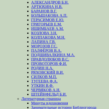
АЛЕКСАНДРОВ Б.Н.
АРТЮХИНА Н.В.
БАРАНОВ В.Г.
БОЛЬШАКОВА А.П.
ГЕРАСИМОВ Е.Ю.
ГРИГОРЬЕВ Е.М.
ИШИМБАЕВ А.М.
КОЗЛОВА З.Н.
КОЛПАКОВА М.Н.
ЛАПИНА Г.В.
МОРОЗОВ Г.С.
ПАЛФЁРОВ В.А.
ПОДШИВАЛКИНА М.А.
ПРАВДОЛЮБОВ В.С.
ПРОВОТОРОВ Ф.И.
РОДИН Н.А.
РЯХОВСКИЙ В.И.
СИЛКОВ М.П.
ТУГЕЕВА Ф.А.
УТКИН В.Ф.
ЧЕРВЯКОВ А.Н.
ШТЕЙНФЕЛЬД Б.И.
Литературная страница
Минуты вдохновения
Занимательные истории Библиогорода