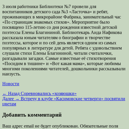
3 июля работники Библиотеки №7 провели для
воспитанников детского сада №3 «Ласточка» и ребят,
проживающих в микрорайоне Фабрика, занимательный час
«По страницам знакомых стихов». Мероприятие было
посвящено 115-летию со дня рождения известной детской
поэтессы Елены Благининой. Библиотекарь Аида Нафикова
рассказала юным читателям о биографии и творчестве
поэтессы, которое и по сей день является одним из самых
популярных в литературе для детей. Ребята с удовольствием
слушали стихи Елены Благининой, читали считалочки,
разгадывали загадки. Самые известные её стихотворения
«Посидим в тишине» и «Вот какая мама», которые любимы
многими поколениями читателей, дошкольники рассказывали
наизусть.
Категории
Новости
Навигация
Предыдущая
← Назад
Соревновались «хозяюшки»
запись:
Следующая
Далее →
Встречу в клубе «Касимовские четверги» посвятили
по
запись:
цветам
записям
Добавить комментарий
Ваш адрес email не будет опубликован.
Обязательные поля