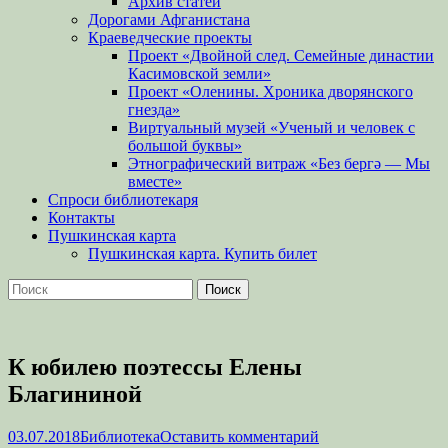
Архив статей
Дорогами Афганистана
Краеведческие проекты
Проект «Двойной след. Семейные династии
Касимовской земли»
Проект «Оленины. Хроника дворянского
гнезда»
Виртуальный музей «Ученый и человек с
большой буквы»
Этнографический витраж «Без бергə — Мы
вместе»
Спроси библиотекаря
Контакты
Пушкинская карта
Пушкинская карта. Купить билет
Поиск
Найти:
К юбилею поэтессы Елены
Благининой
Опубликовано
Автор
03.07.2018
Библиотека
Оставить комментарий