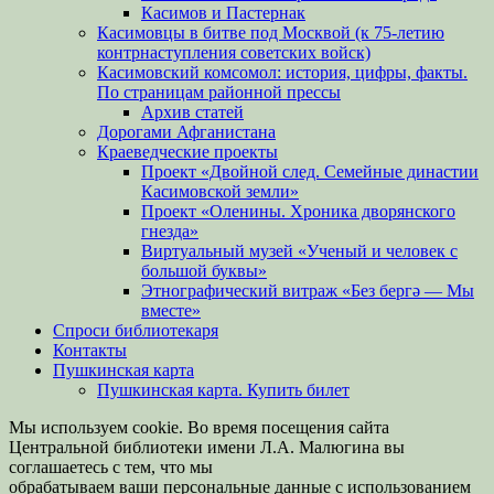
Касимов и Пастернак
Касимовцы в битве под Москвой (к 75-летию
контрнаступления советских войск)
Касимовский комсомол: история, цифры, факты.
По страницам районной прессы
Архив статей
Дорогами Афганистана
Краеведческие проекты
Проект «Двойной след. Семейные династии
Касимовской земли»
Проект «Оленины. Хроника дворянского
гнезда»
Виртуальный музей «Ученый и человек с
большой буквы»
Этнографический витраж «Без бергə — Мы
вместе»
Спроси библиотекаря
Контакты
Пушкинская карта
Пушкинская карта. Купить билет
Мы используем cookie. Во время посещения сайта
Центральной библиотеки имени Л.А. Малюгина вы
соглашаетесь с тем, что мы
обрабатываем ваши персональные данные с использованием