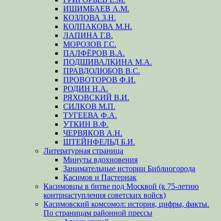
ИШИМБАЕВ А.М.
КОЗЛОВА З.Н.
КОЛПАКОВА М.Н.
ЛАПИНА Г.В.
МОРОЗОВ Г.С.
ПАЛФЁРОВ В.А.
ПОДШИВАЛКИНА М.А.
ПРАВДОЛЮБОВ В.С.
ПРОВОТОРОВ Ф.И.
РОДИН Н.А.
РЯХОВСКИЙ В.И.
СИЛКОВ М.П.
ТУГЕЕВА Ф.А.
УТКИН В.Ф.
ЧЕРВЯКОВ А.Н.
ШТЕЙНФЕЛЬД Б.И.
Литературная страница
Минуты вдохновения
Занимательные истории Библиогорода
Касимов и Пастернак
Касимовцы в битве под Москвой (к 75-летию
контрнаступления советских войск)
Касимовский комсомол: история, цифры, факты.
По страницам районной прессы