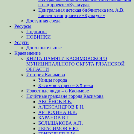
в нацпроекте «Культура»
Центральная детская библиотека им. А.В.
Ганзен в нацпроекте «Культура»
Доступная среда
Ресурсы
Подписка
НОВИНКИ
Услуги
Дополнительные
Краеведение
КНИГА ПАМЯТИ КАСИМОВСКОГО
МУНИЦИПАЛЬНОГО ОКРУГА РЯЗАНСКОЙ
ОБЛАСТИ
История Касимова
Улицы города
Касимов в прессе XX века
Известные люди – о Касимове
Почётные граждане города Касимова
АКСЁНОВ В.В.
АЛЕКСАНДРОВ Б.Н.
АРТЮХИНА Н.В.
БАРАНОВ В.Г.
БОЛЬШАКОВА А.П.
ГЕРАСИМОВ Е.Ю.
ГРИГОРЬЕВ Е.М.