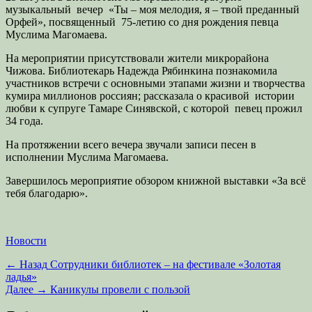
музыкальный вечер «Ты – моя мелодия, я – твой преданный
Орфей», посвященный 75-летию со дня рождения певца
Муслима Магомаева.
На мероприятии присутствовали жители микрорайона
Чижова. Библиотекарь Надежда Рябинкина познакомила
участников встречи с основными этапами жизни и творчества
кумира миллионов россиян; рассказала о красивой истории
любви к супруге Тамаре Синявской, с которой певец прожил
34 года.
На протяжении всего вечера звучали записи песен в
исполнении Муслима Магомаева.
Завершилось мероприятие обзором книжной выставки «За всё
тебя благодарю».
Категории
Новости
Навигация
Предыдущая
← Назад
Сотрудники библиотек – на фестивале «Золотая
запись:
ладья»
по
Следующая
Далее →
Каникулы провели с пользой
записям
запись: