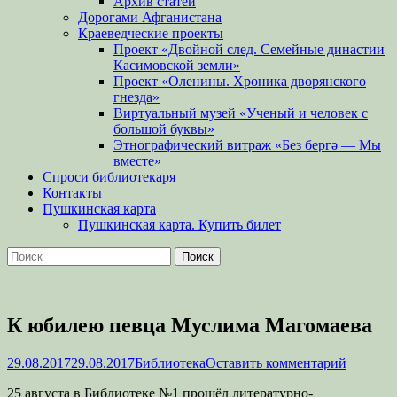
Архив статей
Дорогами Афганистана
Краеведческие проекты
Проект «Двойной след. Семейные династии
Касимовской земли»
Проект «Оленины. Хроника дворянского
гнезда»
Виртуальный музей «Ученый и человек с
большой буквы»
Этнографический витраж «Без бергə — Мы
вместе»
Спроси библиотекаря
Контакты
Пушкинская карта
Пушкинская карта. Купить билет
Поиск
Найти:
К юбилею певца Муслима Магомаева
Опубликовано
Автор
29.08.2017
29.08.2017
Библиотека
Оставить комментарий
25 августа в Библиотеке №1 прошёл литературно-