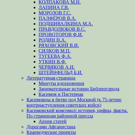
КОЛПАКОВА М.Н.
ЛАПИНА Г.В.
МОРОЗОВ Г.С.
ПАЛФЁРОВ В.А.
ПОДШИВАЛКИНА М.А.
ПРАВДОЛЮБОВ В.С.
ПРОВОТОРОВ Ф.И.
РОДИН Н.А.
РЯХОВСКИЙ В.И.
СИЛКОВ М.П.
ТУГЕЕВА Ф.А.
УТКИН В.Ф.
ЧЕРВЯКОВ А.Н.
ШТЕЙНФЕЛЬД Б.И.
Литературная страница
Минуты вдохновения
Занимательные истории Библиогорода
Касимов и Пастернак
Касимовцы в битве под Москвой (к 75-летию
контрнаступления советских войск)
Касимовский комсомол: история, цифры, факты.
По страницам районной прессы
Архив статей
Дорогами Афганистана
Краеведческие проекты