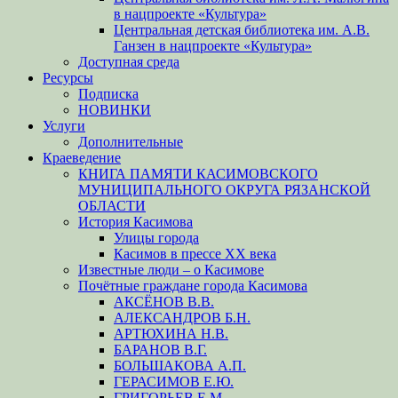
в нацпроекте «Культура»
Центральная детская библиотека им. А.В.
Ганзен в нацпроекте «Культура»
Доступная среда
Ресурсы
Подписка
НОВИНКИ
Услуги
Дополнительные
Краеведение
КНИГА ПАМЯТИ КАСИМОВСКОГО
МУНИЦИПАЛЬНОГО ОКРУГА РЯЗАНСКОЙ
ОБЛАСТИ
История Касимова
Улицы города
Касимов в прессе XX века
Известные люди – о Касимове
Почётные граждане города Касимова
АКСЁНОВ В.В.
АЛЕКСАНДРОВ Б.Н.
АРТЮХИНА Н.В.
БАРАНОВ В.Г.
БОЛЬШАКОВА А.П.
ГЕРАСИМОВ Е.Ю.
ГРИГОРЬЕВ Е.М.