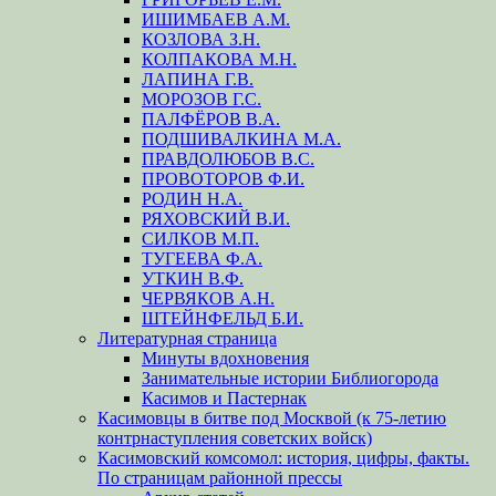
ИШИМБАЕВ А.М.
КОЗЛОВА З.Н.
КОЛПАКОВА М.Н.
ЛАПИНА Г.В.
МОРОЗОВ Г.С.
ПАЛФЁРОВ В.А.
ПОДШИВАЛКИНА М.А.
ПРАВДОЛЮБОВ В.С.
ПРОВОТОРОВ Ф.И.
РОДИН Н.А.
РЯХОВСКИЙ В.И.
СИЛКОВ М.П.
ТУГЕЕВА Ф.А.
УТКИН В.Ф.
ЧЕРВЯКОВ А.Н.
ШТЕЙНФЕЛЬД Б.И.
Литературная страница
Минуты вдохновения
Занимательные истории Библиогорода
Касимов и Пастернак
Касимовцы в битве под Москвой (к 75-летию
контрнаступления советских войск)
Касимовский комсомол: история, цифры, факты.
По страницам районной прессы