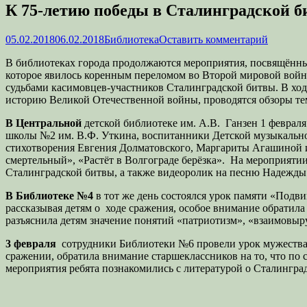
К 75-летию победы в Сталинградской б
Опубликовано
Автор
05.02.2018
06.02.2018
Библиотека
Оставить комментарий
В библиотеках города продолжаются мероприятия, посвящённые
которое явилось коренным переломом во Второй мировой войне;
судьбами касимовцев-участников Сталинградской битвы. В хо
историю Великой Отечественной войны, проводятся обзоры т
В Центральной
детской библиотеке им. А.В. Ганзен 1 феврал
школы №2 им. В.Ф. Уткина, воспитанники Детской музыкальной
стихотворения Евгения Долматовского, Маргариты Агашиной и 
смертельный», «Растёт в Волгограде берёзка». На мероприяти
Сталинградской битвы, а также видеоролик на песню Надежды
В Библиотеке №4
в тот же день состоялся урок памяти «Подв
рассказывая детям о ходе сражения, особое внимание обратила
разъяснила детям значение понятий «патриотизм», «взаимовыру
3 февраля
сотрудники Библиотеки №6 провели урок мужества 
сражении, обратила внимание старшеклассников на то, что по
мероприятия ребята познакомились с литературой о Сталингра