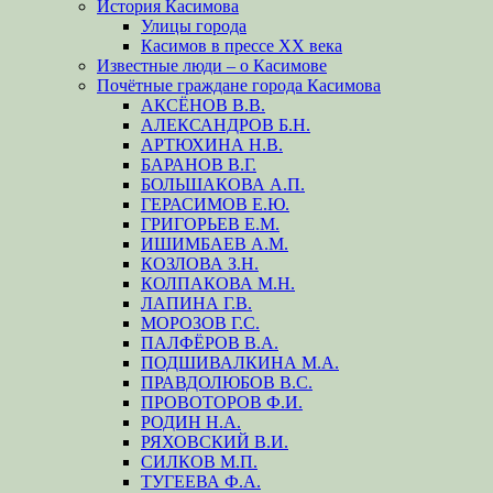
История Касимова
Улицы города
Касимов в прессе XX века
Известные люди – о Касимове
Почётные граждане города Касимова
АКСЁНОВ В.В.
АЛЕКСАНДРОВ Б.Н.
АРТЮХИНА Н.В.
БАРАНОВ В.Г.
БОЛЬШАКОВА А.П.
ГЕРАСИМОВ Е.Ю.
ГРИГОРЬЕВ Е.М.
ИШИМБАЕВ А.М.
КОЗЛОВА З.Н.
КОЛПАКОВА М.Н.
ЛАПИНА Г.В.
МОРОЗОВ Г.С.
ПАЛФЁРОВ В.А.
ПОДШИВАЛКИНА М.А.
ПРАВДОЛЮБОВ В.С.
ПРОВОТОРОВ Ф.И.
РОДИН Н.А.
РЯХОВСКИЙ В.И.
СИЛКОВ М.П.
ТУГЕЕВА Ф.А.