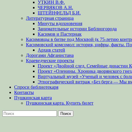
УТКИН В.Ф.
ЧЕРВЯКОВ А.Н.
ШТЕЙНФЕЛЬД Б.И.
Литературная страница
Минуты вдохновения
Занимательные истории Библиогорода
Касимов и Пастернак
Касимовцы в битве под Москвой (к 75-летию контр
Касимовский комсомол: история, цифры, факты. П
Архив статей
Дорогами Афганистана
Краеведческие проекты
Проект «Двойной след. Семейные династии 
Проект «Оленины. Хроника дворянского гнез
Виртуальный музей «Ученый и человек с бол
Этнографический витраж «Без бергə — Мы в
Спроси библиотекаря
Контакты
Пушкинская карта
Пушкинская карта. Купить билет
Поиск
Найти: