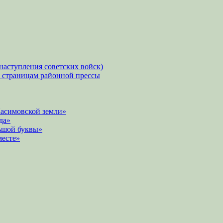
наступления советских войск)
о страницам районной прессы
Касимовской земли»
да»
ьшой буквы»
месте»