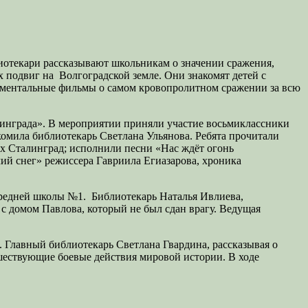
иотекари рассказывают школьникам о значении сражения,
х подвиг на Волгоградской земле. Они знакомят детей с
ументальные фильмы о самом кровопролитном сражении за всю
линграда». В мероприятии приняли участие восьмиклассники
омила библиотекарь Светлана Ульянова. Ребята прочитали
х Сталинград; исполнили песни «Нас ждёт огонь
ий снег» режиссера Гавриила Егиазарова, хроника
 средней школы №1. Библиотекарь Наталья Ивлиева,
 с домом Павлова, который не был сдан врагу. Ведущая
 Главный библиотекарь Светлана Гвардина, рассказывая о
дшествующие боевые действия мировой истории. В ходе