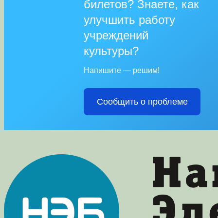
билетов? Знаете, как
улучшить работу
учреждений
культуры?
Напишите — решим!
Сообщить о проблеме