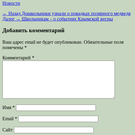
Категории
Новости
Навигация
Предыдущая
← Назад
Дошкольники узнали о повадках полярного медведя
запись:
Следующая
Далее →
Школьникам – о событиях Крымской весны
по
запись:
записям
Добавить комментарий
Ваш адрес email не будет опубликован.
Обязательные поля
помечены
*
Комментарий
*
Имя
*
Email
*
Сайт