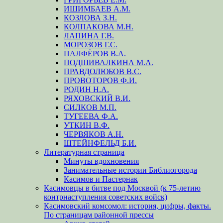
ИШИМБАЕВ А.М.
КОЗЛОВА З.Н.
КОЛПАКОВА М.Н.
ЛАПИНА Г.В.
МОРОЗОВ Г.С.
ПАЛФЁРОВ В.А.
ПОДШИВАЛКИНА М.А.
ПРАВДОЛЮБОВ В.С.
ПРОВОТОРОВ Ф.И.
РОДИН Н.А.
РЯХОВСКИЙ В.И.
СИЛКОВ М.П.
ТУГЕЕВА Ф.А.
УТКИН В.Ф.
ЧЕРВЯКОВ А.Н.
ШТЕЙНФЕЛЬД Б.И.
Литературная страница
Минуты вдохновения
Занимательные истории Библиогорода
Касимов и Пастернак
Касимовцы в битве под Москвой (к 75-летию
контрнаступления советских войск)
Касимовский комсомол: история, цифры, факты.
По страницам районной прессы