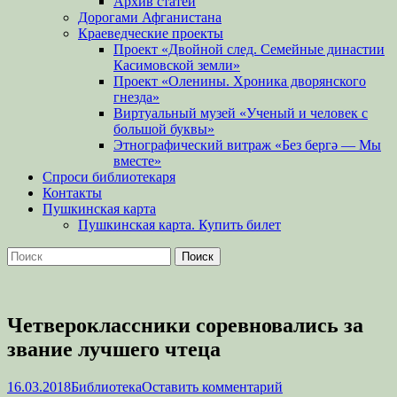
Архив статей
Дорогами Афганистана
Краеведческие проекты
Проект «Двойной след. Семейные династии
Касимовской земли»
Проект «Оленины. Хроника дворянского
гнезда»
Виртуальный музей «Ученый и человек с
большой буквы»
Этнографический витраж «Без бергə — Мы
вместе»
Спроси библиотекаря
Контакты
Пушкинская карта
Пушкинская карта. Купить билет
Поиск
Найти:
Четвероклассники соревновались за
звание лучшего чтеца
Опубликовано
Автор
16.03.2018
Библиотека
Оставить комментарий