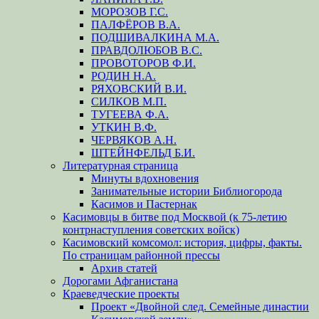
МОРОЗОВ Г.С.
ПАЛФЁРОВ В.А.
ПОДШИВАЛКИНА М.А.
ПРАВДОЛЮБОВ В.С.
ПРОВОТОРОВ Ф.И.
РОДИН Н.А.
РЯХОВСКИЙ В.И.
СИЛКОВ М.П.
ТУГЕЕВА Ф.А.
УТКИН В.Ф.
ЧЕРВЯКОВ А.Н.
ШТЕЙНФЕЛЬД Б.И.
Литературная страница
Минуты вдохновения
Занимательные истории Библиогорода
Касимов и Пастернак
Касимовцы в битве под Москвой (к 75-летию
контрнаступления советских войск)
Касимовский комсомол: история, цифры, факты.
По страницам районной прессы
Архив статей
Дорогами Афганистана
Краеведческие проекты
Проект «Двойной след. Семейные династии