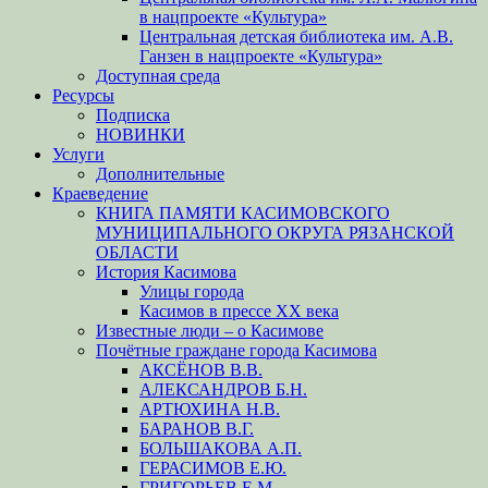
в нацпроекте «Культура»
Центральная детская библиотека им. А.В.
Ганзен в нацпроекте «Культура»
Доступная среда
Ресурсы
Подписка
НОВИНКИ
Услуги
Дополнительные
Краеведение
КНИГА ПАМЯТИ КАСИМОВСКОГО
МУНИЦИПАЛЬНОГО ОКРУГА РЯЗАНСКОЙ
ОБЛАСТИ
История Касимова
Улицы города
Касимов в прессе XX века
Известные люди – о Касимове
Почётные граждане города Касимова
АКСЁНОВ В.В.
АЛЕКСАНДРОВ Б.Н.
АРТЮХИНА Н.В.
БАРАНОВ В.Г.
БОЛЬШАКОВА А.П.
ГЕРАСИМОВ Е.Ю.
ГРИГОРЬЕВ Е.М.