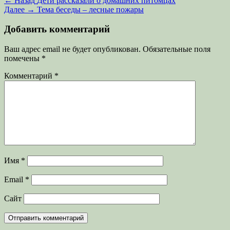
Навигация
← Назад
Дети рассказали о домашних питомцах
запись:
Следующая
Далее →
Тема беседы – лесные пожары
по
запись:
записям
Добавить комментарий
Ваш адрес email не будет опубликован.
Обязательные поля
помечены
*
Комментарий
*
Имя
*
Email
*
Сайт