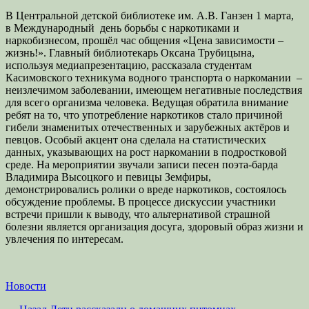
В Центральной детской библиотеке им. А.В. Ганзен 1 марта,
в Международный день борьбы с наркотиками и
наркобизнесом, прошёл час общения «Цена зависимости –
жизнь!». Главный библиотекарь Оксана Трубицына,
используя медиапрезентацию, рассказала студентам
Касимовского техникума водного транспорта о наркомании –
неизлечимом заболевании, имеющем негативные последствия
для всего организма человека. Ведущая обратила внимание
ребят на то, что употребление наркотиков стало причиной
гибели знаменитых отечественных и зарубежных актёров и
певцов. Особый акцент она сделала на статистических
данных, указывающих на рост наркомании в подростковой
среде. На мероприятии звучали записи песен поэта-барда
Владимира Высоцкого и певицы Земфиры,
демонстрировались ролики о вреде наркотиков, состоялось
обсуждение проблемы. В процессе дискуссии участники
встречи пришли к выводу, что альтернативой страшной
болезни является организация досуга, здоровый образ жизни и
увлечения по интересам.
Категории
Новости
Предыдущая