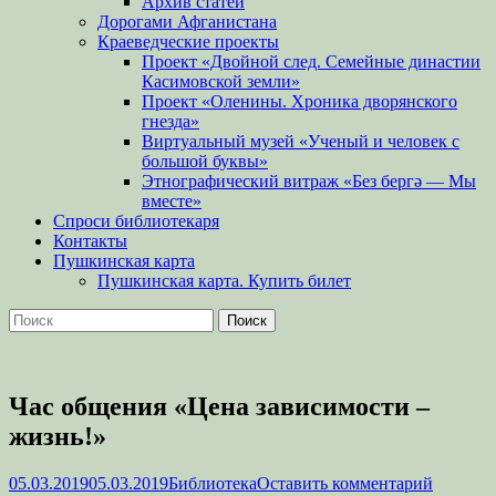
Архив статей
Дорогами Афганистана
Краеведческие проекты
Проект «Двойной след. Семейные династии
Касимовской земли»
Проект «Оленины. Хроника дворянского
гнезда»
Виртуальный музей «Ученый и человек с
большой буквы»
Этнографический витраж «Без бергə — Мы
вместе»
Спроси библиотекаря
Контакты
Пушкинская карта
Пушкинская карта. Купить билет
Поиск
Найти:
Час общения «Цена зависимости –
жизнь!»
Опубликовано
Автор
05.03.2019
05.03.2019
Библиотека
Оставить комментарий