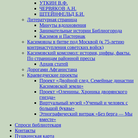
УТКИН В.Ф.
ЧЕРВЯКОВ А.Н.
ШТЕЙНФЕЛЬД Б.И.
Литературная страница
Минуты вдохновения
Занимательные истории Библиогорода
Касимов и Пастернак
Касимовцы в битве под Москвой (к 75-летию
контрнаступления советских войск)
Касимовский комсомол: история, цифры, факты.
По страницам районной прессы
Архив статей
Дорогами Афганистана
Краеведческие проекты
Проект «Двойной след. Семейные династии
Касимовской земли»
Проект «Оленины. Хроника дворянского
гнезда»
Виртуальный музей «Ученый и человек с
большой буквы»
Этнографический витраж «Без бергə — Мы
вместе»
Спроси библиотекаря
Контакты
Пушкинская карта