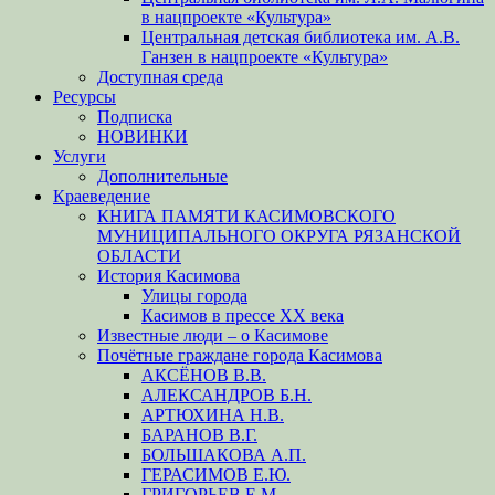
в нацпроекте «Культура»
Центральная детская библиотека им. А.В.
Ганзен в нацпроекте «Культура»
Доступная среда
Ресурсы
Подписка
НОВИНКИ
Услуги
Дополнительные
Краеведение
КНИГА ПАМЯТИ КАСИМОВСКОГО
МУНИЦИПАЛЬНОГО ОКРУГА РЯЗАНСКОЙ
ОБЛАСТИ
История Касимова
Улицы города
Касимов в прессе XX века
Известные люди – о Касимове
Почётные граждане города Касимова
АКСЁНОВ В.В.
АЛЕКСАНДРОВ Б.Н.
АРТЮХИНА Н.В.
БАРАНОВ В.Г.
БОЛЬШАКОВА А.П.
ГЕРАСИМОВ Е.Ю.
ГРИГОРЬЕВ Е.М.