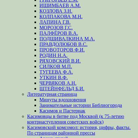
ИШИМБАЕВ А.М.
КОЗЛОВА З.Н.
КОЛПАКОВА М.Н.
ЛАПИНА Г.В.
МОРОЗОВ Г.С.
ПАЛФЁРОВ В.А.
ПОДШИВАЛКИНА М.А.
ПРАВДОЛЮБОВ В.С.
ПРОВОТОРОВ Ф.И.
РОДИН Н.А.
РЯХОВСКИЙ В.И.
СИЛКОВ М.П.
ТУГЕЕВА Ф.А.
УТКИН В.Ф.
ЧЕРВЯКОВ А.Н.
ШТЕЙНФЕЛЬД Б.И.
Литературная страница
Минуты вдохновения
Занимательные истории Библиогорода
Касимов и Пастернак
Касимовцы в битве под Москвой (к 75-летию
контрнаступления советских войск)
Касимовский комсомол: история, цифры, факты.
По страницам районной прессы