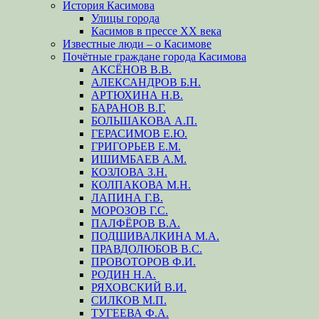
История Касимова
Улицы города
Касимов в прессе XX века
Известные люди – о Касимове
Почётные граждане города Касимова
АКСЁНОВ В.В.
АЛЕКСАНДРОВ Б.Н.
АРТЮХИНА Н.В.
БАРАНОВ В.Г.
БОЛЬШАКОВА А.П.
ГЕРАСИМОВ Е.Ю.
ГРИГОРЬЕВ Е.М.
ИШИМБАЕВ А.М.
КОЗЛОВА З.Н.
КОЛПАКОВА М.Н.
ЛАПИНА Г.В.
МОРОЗОВ Г.С.
ПАЛФЁРОВ В.А.
ПОДШИВАЛКИНА М.А.
ПРАВДОЛЮБОВ В.С.
ПРОВОТОРОВ Ф.И.
РОДИН Н.А.
РЯХОВСКИЙ В.И.
СИЛКОВ М.П.
ТУГЕЕВА Ф.А.