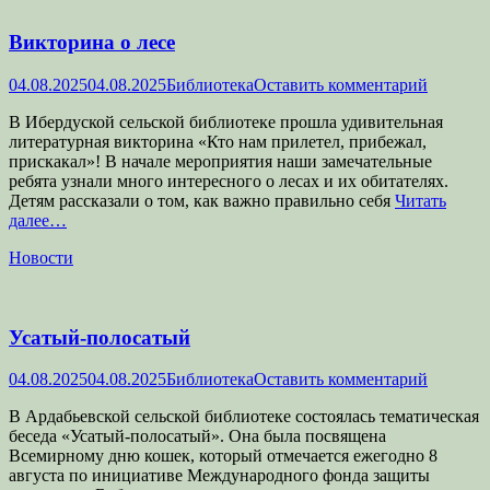
Викторина о лесе
Опубликовано
Автор
04.08.2025
04.08.2025
Библиотека
Оставить комментарий
В Ибердуской сельской библиотеке прошла удивительная
литературная викторина «Кто нам прилетел, прибежал,
прискакал»! В начале мероприятия наши замечательные
ребята узнали много интересного о лесах и их обитателях.
Детям рассказали о том, как важно правильно себя
Читать
далее…
Категории
Новости
Усатый-полосатый
Опубликовано
Автор
04.08.2025
04.08.2025
Библиотека
Оставить комментарий
В Ардабьевской сельской библиотеке состоялась тематическая
беседа «Усатый-полосатый». Она была посвящена
Всемирному дню кошек, который отмечается ежегодно 8
августа по инициативе Международного фонда защиты