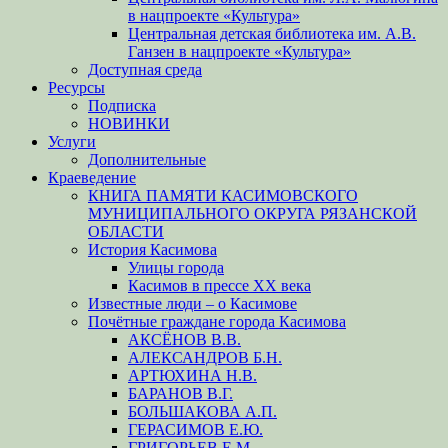
в нацпроекте «Культура»
Центральная детская библиотека им. А.В.
Ганзен в нацпроекте «Культура»
Доступная среда
Ресурсы
Подписка
НОВИНКИ
Услуги
Дополнительные
Краеведение
КНИГА ПАМЯТИ КАСИМОВСКОГО
МУНИЦИПАЛЬНОГО ОКРУГА РЯЗАНСКОЙ
ОБЛАСТИ
История Касимова
Улицы города
Касимов в прессе XX века
Известные люди – о Касимове
Почётные граждане города Касимова
АКСЁНОВ В.В.
АЛЕКСАНДРОВ Б.Н.
АРТЮХИНА Н.В.
БАРАНОВ В.Г.
БОЛЬШАКОВА А.П.
ГЕРАСИМОВ Е.Ю.
ГРИГОРЬЕВ Е.М.