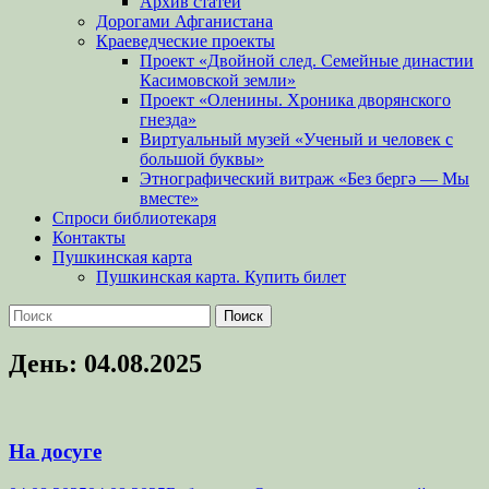
Архив статей
Дорогами Афганистана
Краеведческие проекты
Проект «Двойной след. Семейные династии
Касимовской земли»
Проект «Оленины. Хроника дворянского
гнезда»
Виртуальный музей «Ученый и человек с
большой буквы»
Этнографический витраж «Без бергə — Мы
вместе»
Спроси библиотекаря
Контакты
Пушкинская карта
Пушкинская карта. Купить билет
Поиск
Найти:
День:
04.08.2025
На досуге