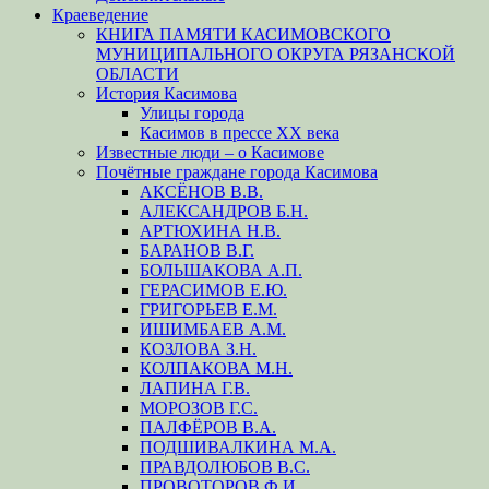
Краеведение
КНИГА ПАМЯТИ КАСИМОВСКОГО
МУНИЦИПАЛЬНОГО ОКРУГА РЯЗАНСКОЙ
ОБЛАСТИ
История Касимова
Улицы города
Касимов в прессе XX века
Известные люди – о Касимове
Почётные граждане города Касимова
АКСЁНОВ В.В.
АЛЕКСАНДРОВ Б.Н.
АРТЮХИНА Н.В.
БАРАНОВ В.Г.
БОЛЬШАКОВА А.П.
ГЕРАСИМОВ Е.Ю.
ГРИГОРЬЕВ Е.М.
ИШИМБАЕВ А.М.
КОЗЛОВА З.Н.
КОЛПАКОВА М.Н.
ЛАПИНА Г.В.
МОРОЗОВ Г.С.
ПАЛФЁРОВ В.А.
ПОДШИВАЛКИНА М.А.
ПРАВДОЛЮБОВ В.С.
ПРОВОТОРОВ Ф.И.