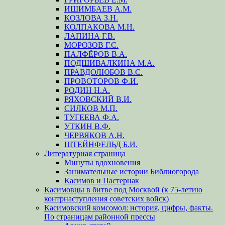
ИШИМБАЕВ А.М.
КОЗЛОВА З.Н.
КОЛПАКОВА М.Н.
ЛАПИНА Г.В.
МОРОЗОВ Г.С.
ПАЛФЁРОВ В.А.
ПОДШИВАЛКИНА М.А.
ПРАВДОЛЮБОВ В.С.
ПРОВОТОРОВ Ф.И.
РОДИН Н.А.
РЯХОВСКИЙ В.И.
СИЛКОВ М.П.
ТУГЕЕВА Ф.А.
УТКИН В.Ф.
ЧЕРВЯКОВ А.Н.
ШТЕЙНФЕЛЬД Б.И.
Литературная страница
Минуты вдохновения
Занимательные истории Библиогорода
Касимов и Пастернак
Касимовцы в битве под Москвой (к 75-летию
контрнаступления советских войск)
Касимовский комсомол: история, цифры, факты.
По страницам районной прессы