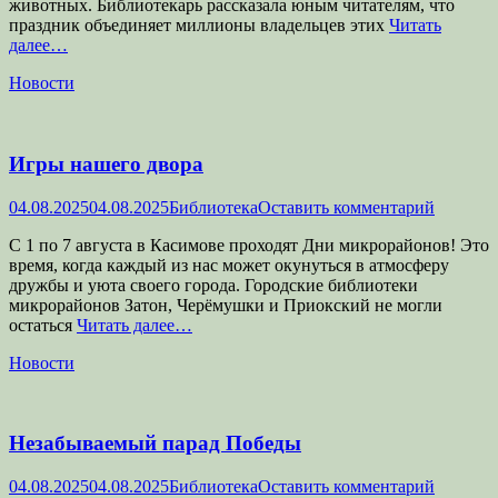
животных. Библиотекарь рассказала юным читателям, что
праздник объединяет миллионы владельцев этих
Читать
далее…
Категории
Новости
Игры нашего двора
Опубликовано
Автор
04.08.2025
04.08.2025
Библиотека
Оставить комментарий
С 1 по 7 августа в Касимове проходят Дни микрорайонов! Это
время, когда каждый из нас может окунуться в атмосферу
дружбы и уюта своего города. Городские библиотеки
микрорайонов Затон, Черёмушки и Приокский не могли
остаться
Читать далее…
Категории
Новости
Незабываемый парад Победы
Опубликовано
Автор
04.08.2025
04.08.2025
Библиотека
Оставить комментарий