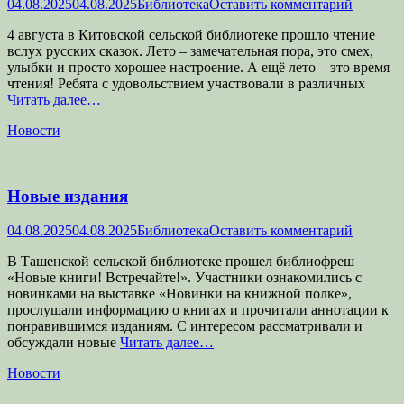
Опубликовано
Автор
04.08.2025
04.08.2025
Библиотека
Оставить комментарий
4 августа в Китовской сельской библиотеке прошло чтение
вслух русских сказок. Лето – замечательная пора, это смех,
улыбки и просто хорошее настроение. А ещё лето – это время
чтения! Ребята с удовольствием участвовали в различных
Читать далее…
Категории
Новости
Новые издания
Опубликовано
Автор
04.08.2025
04.08.2025
Библиотека
Оставить комментарий
В Ташенской сельской библиотеке прошел библиофреш
«Новые книги! Встречайте!». Участники ознакомились с
новинками на выставке «Новинки на книжной полке»,
прослушали информацию о книгах и прочитали аннотации к
понравившимся изданиям. С интересом рассматривали и
обсуждали новые
Читать далее…
Категории
Новости