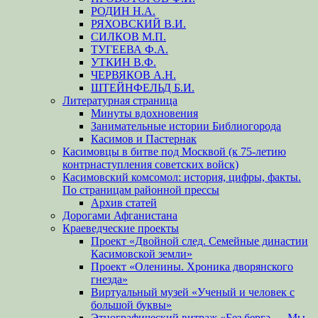
РОДИН Н.А.
РЯХОВСКИЙ В.И.
СИЛКОВ М.П.
ТУГЕЕВА Ф.А.
УТКИН В.Ф.
ЧЕРВЯКОВ А.Н.
ШТЕЙНФЕЛЬД Б.И.
Литературная страница
Минуты вдохновения
Занимательные истории Библиогорода
Касимов и Пастернак
Касимовцы в битве под Москвой (к 75-летию
контрнаступления советских войск)
Касимовский комсомол: история, цифры, факты.
По страницам районной прессы
Архив статей
Дорогами Афганистана
Краеведческие проекты
Проект «Двойной след. Семейные династии
Касимовской земли»
Проект «Оленины. Хроника дворянского
гнезда»
Виртуальный музей «Ученый и человек с
большой буквы»
Этнографический витраж «Без бергə — Мы