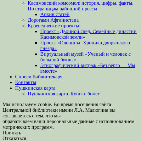
Касимовский комсомол: история, цифры, факты.
По страницам районной прессы
Архив статей
Дорогами Афганистана
Краеведческие проекты
Проект «Двойной след. Семейные династии
Касимовской земли»
Проект «Оленины. Хроника дворянского
гнезда»
Виртуальный музей «Ученый и человек с
большой буквы»
Этнографический витраж «Без бергə — Мы
вместе»
Спроси библиотекаря
Контакты
Пушкинская карта
Пушкинская карта. Купить билет
Мы используем cookie. Во время посещения сайта
Центральной библиотеки имени Л.А. Малюгина вы
соглашаетесь с тем, что мы
обрабатываем ваши персональные данные с использованием
метрических программ.
Принять
Отказаться