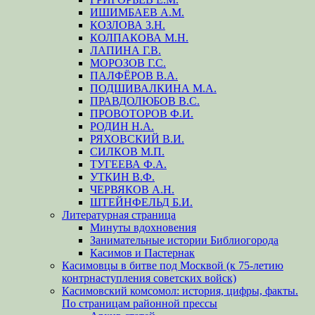
ИШИМБАЕВ А.М.
КОЗЛОВА З.Н.
КОЛПАКОВА М.Н.
ЛАПИНА Г.В.
МОРОЗОВ Г.С.
ПАЛФЁРОВ В.А.
ПОДШИВАЛКИНА М.А.
ПРАВДОЛЮБОВ В.С.
ПРОВОТОРОВ Ф.И.
РОДИН Н.А.
РЯХОВСКИЙ В.И.
СИЛКОВ М.П.
ТУГЕЕВА Ф.А.
УТКИН В.Ф.
ЧЕРВЯКОВ А.Н.
ШТЕЙНФЕЛЬД Б.И.
Литературная страница
Минуты вдохновения
Занимательные истории Библиогорода
Касимов и Пастернак
Касимовцы в битве под Москвой (к 75-летию
контрнаступления советских войск)
Касимовский комсомол: история, цифры, факты.
По страницам районной прессы