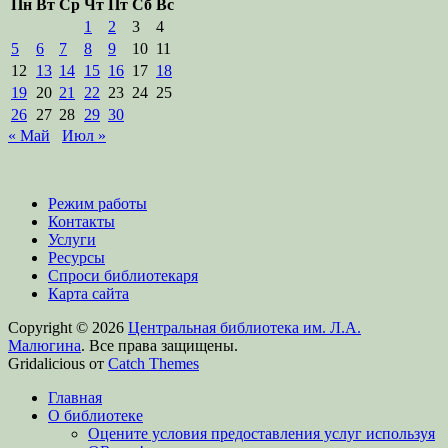
Пн
Вт
Ср
Чт
Пт
Сб
Вс
1
2
3
4
5
6
7
8
9
10
11
12
13
14
15
16
17
18
19
20
21
22
23
24
25
26
27
28
29
30
« Май
Июл »
Режим работы
Контакты
Услуги
Ресурсы
Спроси библиотекаря
Карта сайта
Copyright © 2026
Центральная библиотека им. Л.А.
Малюгина
. Все права защищены.
Gridalicious от
Catch Themes
Прокрутить
Главная
вверх
О библиотеке
Оцените условия предоставления услуг используя