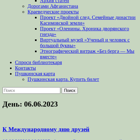
Архив статей
Дорогами Афганистана
Краеведческие проекты
Проект «Двойной след. Семейные династии
Касимовской земли»
Проект «Оленины. Хроника дворянского
гнезда»
Виртуальный музей «Ученый и человек с
большой буквы»
Этнографический витраж «Без бергə — Мы
вместе»
Спроси библиотекаря
Контакты
Пушкинская карта
Пушкинская карта. Купить билет
Поиск
Найти:
День:
06.06.2023
К Международному дню друзей