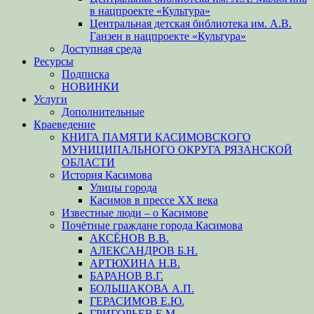
в нацпроекте «Культура»
Центральная детская библиотека им. А.В.
Ганзен в нацпроекте «Культура»
Доступная среда
Ресурсы
Подписка
НОВИНКИ
Услуги
Дополнительные
Краеведение
КНИГА ПАМЯТИ КАСИМОВСКОГО
МУНИЦИПАЛЬНОГО ОКРУГА РЯЗАНСКОЙ
ОБЛАСТИ
История Касимова
Улицы города
Касимов в прессе XX века
Известные люди – о Касимове
Почётные граждане города Касимова
АКСЁНОВ В.В.
АЛЕКСАНДРОВ Б.Н.
АРТЮХИНА Н.В.
БАРАНОВ В.Г.
БОЛЬШАКОВА А.П.
ГЕРАСИМОВ Е.Ю.
ГРИГОРЬЕВ Е.М.