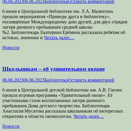
Опубликовано
Автор
06.06.2023
06.06.2023
Библиотека
Оставить комментарий
6 июня в Центральной библиотеке им. Л.А. Малюгина
прошли мероприятия «Приведи друга в библиотеку»,
посвящённые Международному дню друзей, для двух отрядов
лагеря дневного пребывания средней школы
№2. Библиотекарь Екатерина Ерёмина рассказала ребятам об
истоках, значении и
Читать далее…
Категории
Новости
Школьникам – об удивительном океане
Опубликовано
Автор
06.06.2023
06.06.2023
Библиотека
Оставить комментарий
6 июня в Центральной детской библиотеке им. А.В. Ганзен
прошла игровая программа «Удивительный океан». Её
участниками стали воспитанники лагеря дневного
пребывания Дома детского творчества. Библиотекарь
Анастасия Мусатова рассказала школьникам об интересных
открытиях в области океанологии,
Читать далее…
Категории
Новости