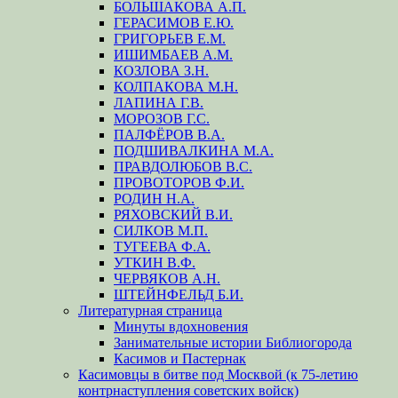
БОЛЬШАКОВА А.П.
ГЕРАСИМОВ Е.Ю.
ГРИГОРЬЕВ Е.М.
ИШИМБАЕВ А.М.
КОЗЛОВА З.Н.
КОЛПАКОВА М.Н.
ЛАПИНА Г.В.
МОРОЗОВ Г.С.
ПАЛФЁРОВ В.А.
ПОДШИВАЛКИНА М.А.
ПРАВДОЛЮБОВ В.С.
ПРОВОТОРОВ Ф.И.
РОДИН Н.А.
РЯХОВСКИЙ В.И.
СИЛКОВ М.П.
ТУГЕЕВА Ф.А.
УТКИН В.Ф.
ЧЕРВЯКОВ А.Н.
ШТЕЙНФЕЛЬД Б.И.
Литературная страница
Минуты вдохновения
Занимательные истории Библиогорода
Касимов и Пастернак
Касимовцы в битве под Москвой (к 75-летию
контрнаступления советских войск)