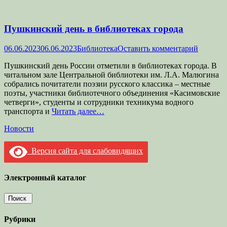
Пушкинский день в библиотеках города
Опубликовано
Автор
06.06.2023
06.06.2023
Библиотека
Оставить комментарий
Пушкинский день России отметили в библиотеках города. В
читальном зале Центральной библиотеки им. Л.А. Малюгина
собрались почитатели поэзии русского классика – местные
поэты, участники библиотечного объединения «Касимовские
четверги», студенты и сотрудники техникума водного
транспорта и
Читать далее…
Категории
Новости
Версия сайта для слабовидящих
Электронный каталог
Рубрики