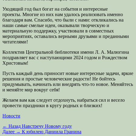
Уходящий год был богат на события и интересные
проекты. Многие из них нам удалось реализовать именно
благодаря вам. Спасибо, что были с нами: откликались на
наши самые смелые идеи, оказывали творческую и
материальную поддержку, участвовали в совместных
мероприятиях, оставались верными друзьями и преданными
читателями!
Коллектив Центральной библиотеки имени Л. А. Малюгина
поздравляет вас с наступающими 2024 годом и Рождеством
Христовым!
Пусть каждый день приносит новые интересные задачи, яркие
решения и простые человеческие радости! Не бойтесь
придумывать, начинать или внедрять что-то новое. Меняйтесь
и меняйте мир вокруг себя!
Желаем вам как следует отдохнуть, набраться сил и весело
провести праздники в кругу родных и близких!
Категории
Новости
Навигация
Предыдущая
← Назад
Навстречу Новому году
запись:
Следующая
Далее →
К юбилею Даниила Гранина
по