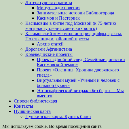
Литературная страница
Минуты вдохновения
Занимательные истории Библиогорода
Касимов и Пастернак
Касимовцы в битве под Москвой (к 75-летию
контрнаступления советских войск)
Касимовский комсомол: история, цифры, факты.
По страницам районной прессы
Архив статей
Дорогами Афганистана
Краеведческие проекты
Проект «Двойной след. Семейные династии
Касимовской земли»
Проект «Оленины. Хроника дворянского
гнезда»
Виртуальный музей «Ученый и человек с
большой буквы»
Этнографический витраж «Без бергə — Мы
вместе»
Спроси библиотекаря
Контакты
Пушкинская карта
Пушкинская карта. Купить билет
Мы используем cookie. Во время посещения сайта