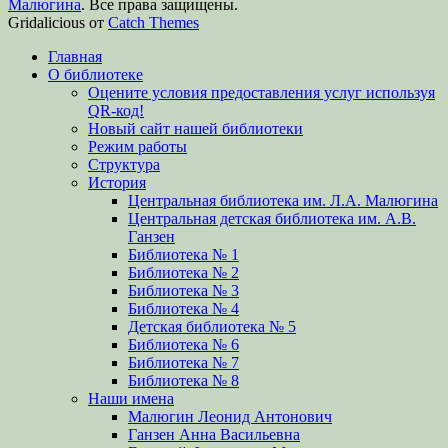
Малюгина
. Все права защищены.
Gridalicious от
Catch Themes
Прокрутить
Главная
вверх
О библиотеке
Оцените условия предоставления услуг используя
QR-код!
Новый сайт нашей библиотеки
Режим работы
Структура
История
Центральная библиотека им. Л.А. Малюгина
Центральная детская библиотека им. А.В.
Ганзен
Библиотека № 1
Библиотека № 2
Библиотека № 3
Библиотека № 4
Детская библиотека № 5
Библиотека № 6
Библиотека № 7
Библиотека № 8
Наши имена
Малюгин Леонид Антонович
Ганзен Анна Васильевна