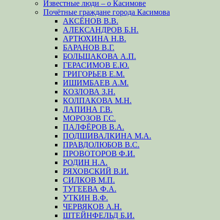
Известные люди – о Касимове
Почётные граждане города Касимова
АКСЁНОВ В.В.
АЛЕКСАНДРОВ Б.Н.
АРТЮХИНА Н.В.
БАРАНОВ В.Г.
БОЛЬШАКОВА А.П.
ГЕРАСИМОВ Е.Ю.
ГРИГОРЬЕВ Е.М.
ИШИМБАЕВ А.М.
КОЗЛОВА З.Н.
КОЛПАКОВА М.Н.
ЛАПИНА Г.В.
МОРОЗОВ Г.С.
ПАЛФЁРОВ В.А.
ПОДШИВАЛКИНА М.А.
ПРАВДОЛЮБОВ В.С.
ПРОВОТОРОВ Ф.И.
РОДИН Н.А.
РЯХОВСКИЙ В.И.
СИЛКОВ М.П.
ТУГЕЕВА Ф.А.
УТКИН В.Ф.
ЧЕРВЯКОВ А.Н.
ШТЕЙНФЕЛЬД Б.И.