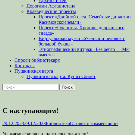
Архив статей
Дорогами Афганистана
Краеведческие проекты
Проект «Двойной след. Семейные династии
Касимовской земли»
Проект «Оленины. Хроника дворянского
гнезда»
Виртуальный музей «Ученый и человек с
большой буквы»
Этнографический витраж «Без бергə — Мы
вместе»
Спроси библиотекаря
Контакты
Пушкинская карта
Пушкинская карта. Купить билет
Поиск
Найти:
С наступающим!
Опубликовано
Автор
29.12.2023
29.12.2023
Библиотека
Оставить комментарий
Уважаемые коллеги, партнеры, читатели!