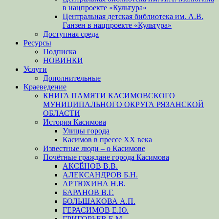
в нацпроекте «Культура»
Центральная детская библиотека им. А.В.
Ганзен в нацпроекте «Культура»
Доступная среда
Ресурсы
Подписка
НОВИНКИ
Услуги
Дополнительные
Краеведение
КНИГА ПАМЯТИ КАСИМОВСКОГО
МУНИЦИПАЛЬНОГО ОКРУГА РЯЗАНСКОЙ
ОБЛАСТИ
История Касимова
Улицы города
Касимов в прессе XX века
Известные люди – о Касимове
Почётные граждане города Касимова
АКСЁНОВ В.В.
АЛЕКСАНДРОВ Б.Н.
АРТЮХИНА Н.В.
БАРАНОВ В.Г.
БОЛЬШАКОВА А.П.
ГЕРАСИМОВ Е.Ю.
ГРИГОРЬЕВ Е.М.