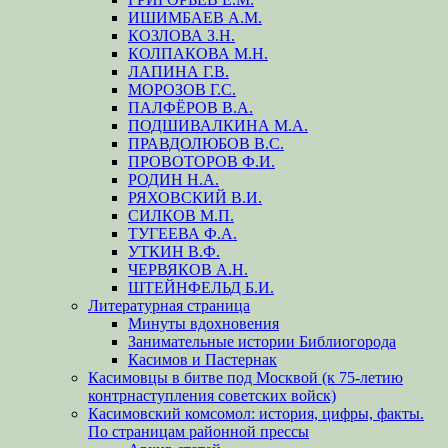
ИШИМБАЕВ А.М.
КОЗЛОВА З.Н.
КОЛПАКОВА М.Н.
ЛАПИНА Г.В.
МОРОЗОВ Г.С.
ПАЛФЁРОВ В.А.
ПОДШИВАЛКИНА М.А.
ПРАВДОЛЮБОВ В.С.
ПРОВОТОРОВ Ф.И.
РОДИН Н.А.
РЯХОВСКИЙ В.И.
СИЛКОВ М.П.
ТУГЕЕВА Ф.А.
УТКИН В.Ф.
ЧЕРВЯКОВ А.Н.
ШТЕЙНФЕЛЬД Б.И.
Литературная страница
Минуты вдохновения
Занимательные истории Библиогорода
Касимов и Пастернак
Касимовцы в битве под Москвой (к 75-летию
контрнаступления советских войск)
Касимовский комсомол: история, цифры, факты.
По страницам районной прессы