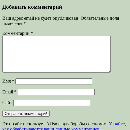
запись:
записям
Добавить комментарий
Ваш адрес email не будет опубликован.
Обязательные поля
помечены
*
Комментарий
*
Имя
*
Email
*
Сайт
Этот сайт использует Akismet для борьбы со спамом.
Узнайте,
как обрабатываются ваши данные комментариев
.