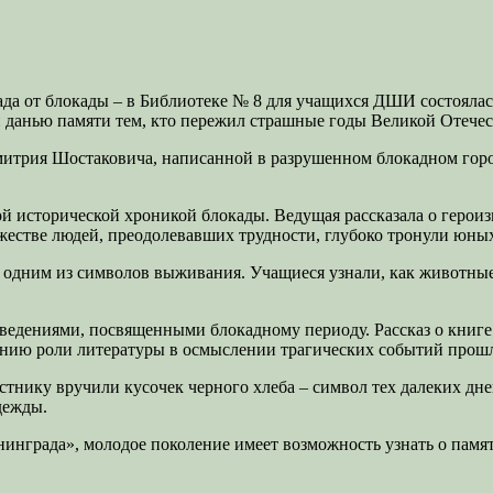
да от блокады – в Библиотеке № 8 для учащихся ДШИ состоялас
и данью памяти тем, кто пережил страшные годы Великой Отече
митрия Шостаковича, написанной в разрушенном блокадном гор
й исторической хроникой блокады. Ведущая рассказала о героизм
жестве людей, преодолевавших трудности, глубоко тронули юны
одним из символов выживания. Учащиеся узнали, как животные 
зведениями, посвященными блокадному периоду. Рассказ о книг
ению роли литературы в осмыслении трагических событий прош
тнику вручили кусочек черного хлеба – символ тех далеких дне
дежды.
инграда», молодое поколение имеет возможность узнать о памя