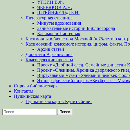
УТКИН В.Ф.
ЧЕРВЯКОВ А.Н.
ШТЕЙНФЕЛЬД Б.И.
Литературная страница
Минуты вдохновения
Занимательные истории Библиогорода
Касимов и Пастернак
Касимовцы в битве под Москвой (к 75-летию контр
Касимовский комсомол: история, цифры, факты. П
Архив статей
Дорогами Афганистана
Краеведческие проекты
Проект «Двойной след. Семейные династии 
Проект «Оленины. Хроника дворянского гнез
Виртуальный музей «Ученый и человек с бол
Этнографический витраж «Без бергə — Мы в
Спроси библиотекаря
Контакты
Пушкинская карта
Пушкинская карта. Купить билет
Поиск
Найти: