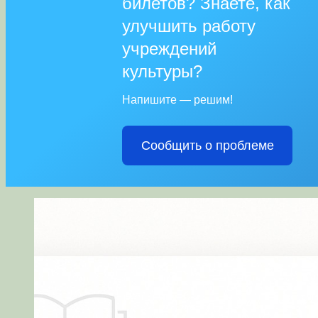
билетов? Знаете, как
улучшить работу
учреждений
культуры?
Напишите — решим!
Сообщить о проблеме