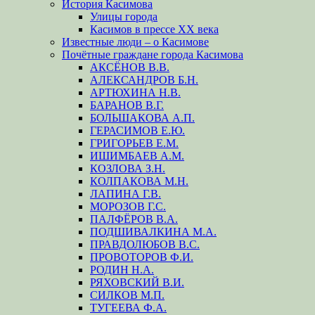
История Касимова
Улицы города
Касимов в прессе XX века
Известные люди – о Касимове
Почётные граждане города Касимова
АКСЁНОВ В.В.
АЛЕКСАНДРОВ Б.Н.
АРТЮХИНА Н.В.
БАРАНОВ В.Г.
БОЛЬШАКОВА А.П.
ГЕРАСИМОВ Е.Ю.
ГРИГОРЬЕВ Е.М.
ИШИМБАЕВ А.М.
КОЗЛОВА З.Н.
КОЛПАКОВА М.Н.
ЛАПИНА Г.В.
МОРОЗОВ Г.С.
ПАЛФЁРОВ В.А.
ПОДШИВАЛКИНА М.А.
ПРАВДОЛЮБОВ В.С.
ПРОВОТОРОВ Ф.И.
РОДИН Н.А.
РЯХОВСКИЙ В.И.
СИЛКОВ М.П.
ТУГЕЕВА Ф.А.