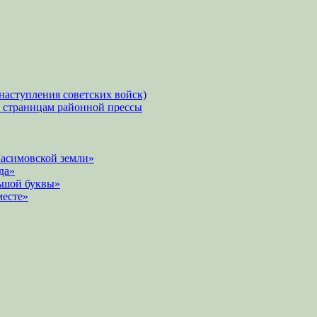
наступления советских войск)
о страницам районной прессы
Касимовской земли»
да»
ьшой буквы»
месте»