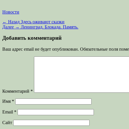
Категории
Новости
Навигация
Предыдущая
← Назад
Здесь оживают сказки
запись:
Следующая
Далее →
Ленинград. Блокада. Память.
по
запись:
записям
Добавить комментарий
Ваш адрес email не будет опубликован.
Обязательные поля пом
Комментарий
*
Имя
*
Email
*
Сайт