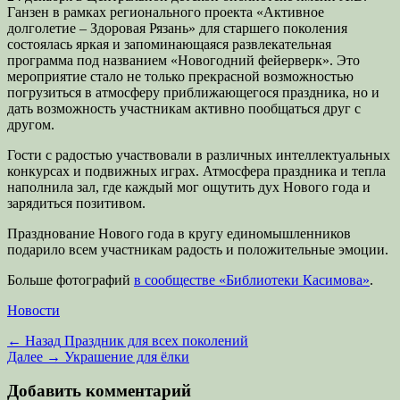
Ганзен в рамках регионального проекта «Активное
долголетие – Здоровая Рязань» для старшего поколения
состоялась яркая и запоминающаяся развлекательная
программа под названием «Новогодний фейерверк». Это
мероприятие стало не только прекрасной возможностью
погрузиться в атмосферу приближающегося праздника, но и
дать возможность участникам активно пообщаться друг с
другом.
Гости с радостью участвовали в различных интеллектуальных
конкурсах и подвижных играх. Атмосфера праздника и тепла
наполнила зал, где каждый мог ощутить дух Нового года и
зарядиться позитивом.
Празднование Нового года в кругу единомышленников
подарило всем участникам радость и положительные эмоции.
Больше фотографий
в сообществе «Библиотеки Касимова»
.
Категории
Новости
Навигация
Предыдущая
← Назад
Праздник для всех поколений
запись:
Следующая
Далее →
Украшение для ёлки
по
запись:
записям
Добавить комментарий