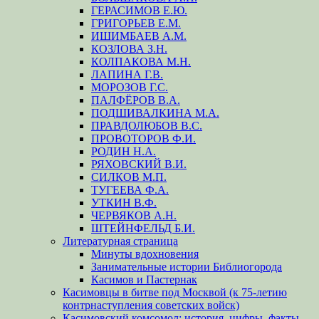
ГЕРАСИМОВ Е.Ю.
ГРИГОРЬЕВ Е.М.
ИШИМБАЕВ А.М.
КОЗЛОВА З.Н.
КОЛПАКОВА М.Н.
ЛАПИНА Г.В.
МОРОЗОВ Г.С.
ПАЛФЁРОВ В.А.
ПОДШИВАЛКИНА М.А.
ПРАВДОЛЮБОВ В.С.
ПРОВОТОРОВ Ф.И.
РОДИН Н.А.
РЯХОВСКИЙ В.И.
СИЛКОВ М.П.
ТУГЕЕВА Ф.А.
УТКИН В.Ф.
ЧЕРВЯКОВ А.Н.
ШТЕЙНФЕЛЬД Б.И.
Литературная страница
Минуты вдохновения
Занимательные истории Библиогорода
Касимов и Пастернак
Касимовцы в битве под Москвой (к 75-летию
контрнаступления советских войск)
Касимовский комсомол: история, цифры, факты.