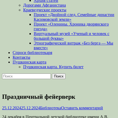
Архив статей
Дорогами Афганистана
Краеведческие проекты
Проект «Двойной след. Семейные династии
Касимовской земли»
Проект «Оленины. Хроника дворянского
гнезда»
Виртуальный музей «Ученый и человек с
большой буквы»
Этнографический витраж «Без бергə — Мы
вместе»
Спроси библиотекаря
Контакты
Пушкинская карта
Пушкинская карта. Купить билет
Поиск
Найти:
Праздничный фейерверк
Опубликовано
Автор
25.12.2024
25.12.2024
Библиотека
Оставить комментарий
24 декабря в Центральной детской библиотеке имени А.В.