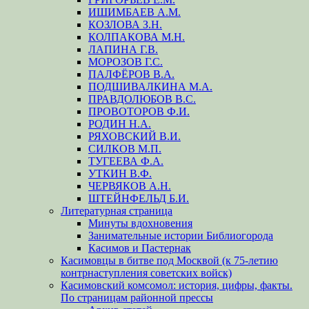
ИШИМБАЕВ А.М.
КОЗЛОВА З.Н.
КОЛПАКОВА М.Н.
ЛАПИНА Г.В.
МОРОЗОВ Г.С.
ПАЛФЁРОВ В.А.
ПОДШИВАЛКИНА М.А.
ПРАВДОЛЮБОВ В.С.
ПРОВОТОРОВ Ф.И.
РОДИН Н.А.
РЯХОВСКИЙ В.И.
СИЛКОВ М.П.
ТУГЕЕВА Ф.А.
УТКИН В.Ф.
ЧЕРВЯКОВ А.Н.
ШТЕЙНФЕЛЬД Б.И.
Литературная страница
Минуты вдохновения
Занимательные истории Библиогорода
Касимов и Пастернак
Касимовцы в битве под Москвой (к 75-летию
контрнаступления советских войск)
Касимовский комсомол: история, цифры, факты.
По страницам районной прессы