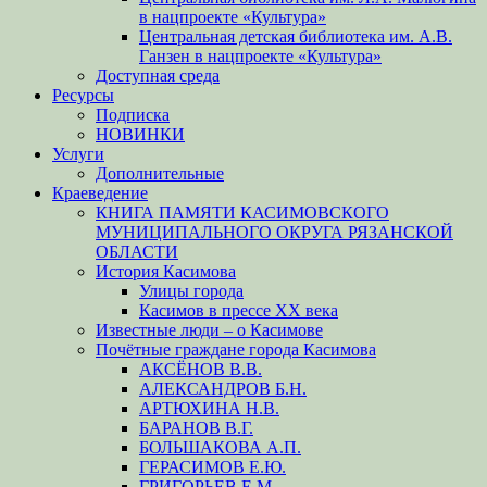
в нацпроекте «Культура»
Центральная детская библиотека им. А.В.
Ганзен в нацпроекте «Культура»
Доступная среда
Ресурсы
Подписка
НОВИНКИ
Услуги
Дополнительные
Краеведение
КНИГА ПАМЯТИ КАСИМОВСКОГО
МУНИЦИПАЛЬНОГО ОКРУГА РЯЗАНСКОЙ
ОБЛАСТИ
История Касимова
Улицы города
Касимов в прессе XX века
Известные люди – о Касимове
Почётные граждане города Касимова
АКСЁНОВ В.В.
АЛЕКСАНДРОВ Б.Н.
АРТЮХИНА Н.В.
БАРАНОВ В.Г.
БОЛЬШАКОВА А.П.
ГЕРАСИМОВ Е.Ю.
ГРИГОРЬЕВ Е.М.