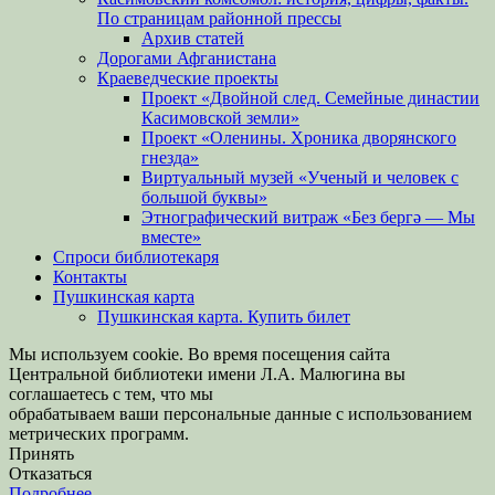
По страницам районной прессы
Архив статей
Дорогами Афганистана
Краеведческие проекты
Проект «Двойной след. Семейные династии
Касимовской земли»
Проект «Оленины. Хроника дворянского
гнезда»
Виртуальный музей «Ученый и человек с
большой буквы»
Этнографический витраж «Без бергə — Мы
вместе»
Спроси библиотекаря
Контакты
Пушкинская карта
Пушкинская карта. Купить билет
Мы используем cookie. Во время посещения сайта
Центральной библиотеки имени Л.А. Малюгина вы
соглашаетесь с тем, что мы
обрабатываем ваши персональные данные с использованием
метрических программ.
Принять
Отказаться
Подробнее…